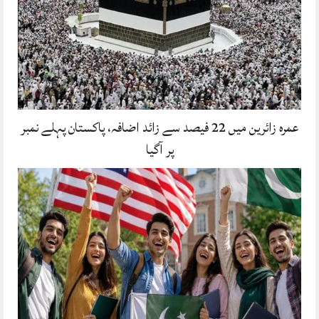
عمرہ زائرین میں 22 فیصد سے زائد اضافہ، پاکستان پہلے نمبر
پر آگیا