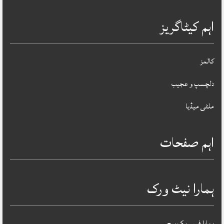
اہم کیٹاگریز
کالمز
دلچسپ و عجیب
ملٹی میڈیا
اہم صفحات
ہمارا نیٹ ورک
ہمارا فیس بک پیج