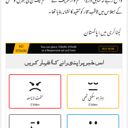
واضح رہے کہ سابق وزیراعظم نواز شریف نے مسلم لیگ ن کی جنرل کونسل
کے اجلاس میں ثاقب نثار کو تنقید کا نشانہ بنایا تھا۔
کیٹاگری میں :
پاکستان
اس خبر پر اپنی رائے کا اظہار کریں
بہتر ہو سکتی تھی
سخت نا پسند
0 Votes
0 Votes