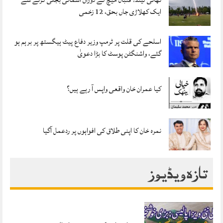
ایک کھلاڑی جاں بحق، 12 زخمی
اسلحے کی قلت پر ٹرمپ وزیر دفاع پیٹ ہیگستھ پر برہم ہو
گئے، واشنگٹن پوسٹ کا بڑا دعویٰ
کیا عمران خان واقعی واپس آ رہے ہیں؟
نمرہ خان کا اپنی طلاق کی افواہوں پر ردعمل آگیا
تازہ ویڈیوز