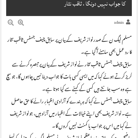
کا جواب نہیں دونگا ، ثاقب نثار
admin
مسلم لیگ ن کے صدر نواز شریف کے بیان پر سابق چیف جسٹس ثاقب نثار
کا رد عمل بھی سامنے آ گیا ہے۔
سابق چیف جسٹس ثاقب نثار نے نواز شریف کے بیان پر تبصرہ کرنے سے
گریز کرتے ہوئے کہا کہ میں ایسی کسی بات کا جواب دینا نہیں چاہوں گا، جو سچ
ہے وہ سب جانتے ہیں کسی کے کہنے سے کیا ہوتا ہے۔
سابق چیف جسٹس نے کہا کہ ہر بندے کو آزادی اظہارِ رائے کا حق حاصل
ہے۔ نواز شریف بھی اپنے خیالات کے اظہار میں آزاد ہیں، جو نواز شریف
نے کہا میں اس پر جواب یا کمنٹ نہیں کروں گا۔