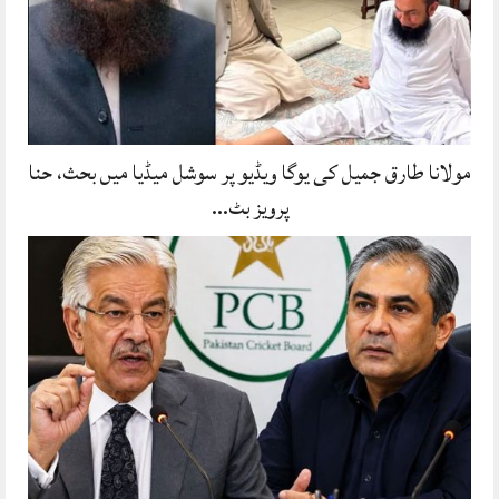
مولانا طارق جمیل کی یوگا ویڈیو پر سوشل میڈیا میں بحث، حنا
پرویز بٹ…