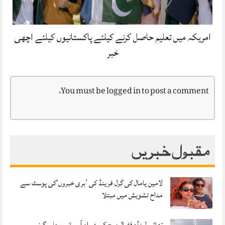
امریکہ میں تعلیم حاصل کرنے کیلئے پاکستانیوں کیلئے اچھی
خبر
You must be
logged in
to post a comment.
مقبول خبریں
لامین یامال کی گرل فرینڈ کی ’بری خبروں‘کی پوسٹ سے
مداح تشویش میں مبتلا
تھائی لینڈ: فٹبال میچ کے دوران آسمانی بجلی گرنے سے