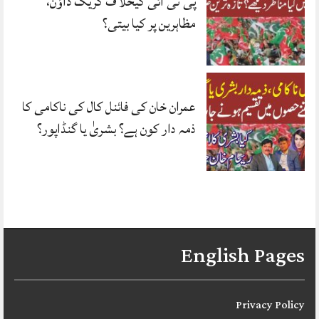
پی ٹی آئی کیخلاف کریک ڈاؤن،
مظاہرین پر کیا بیتی؟
عمران خان کی فائنل کال کی ناکامی کا
ذمہ دار کون ہے؟ بشریٰ یا گنڈاپور؟
English Pages
Privacy Policy