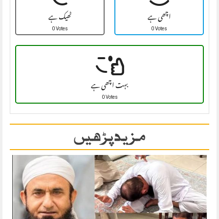
اچھی ہے
ٹھیک ہے
0 Votes
0 Votes
بہت اچھی ہے
0 Votes
مزید پڑھیں