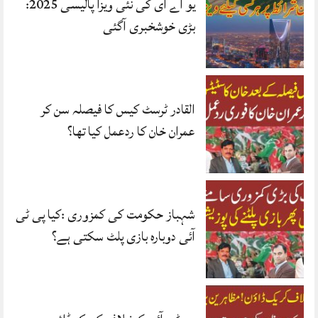
یو اے ای کی نئی ویزا پالیسی 2025:
بڑی خوشخبری آگئی
القادر ٹرسٹ کیس کا فیصلہ سن کر
عمران خان کا ردعمل کیا تھا؟
شہباز حکومت کی کمزوری :کیا پی ٹی
آئی دوبارہ بازی پلٹ سکتی ہے؟