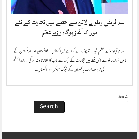
سہ فریقی ریلوے لائن سے خطے میں تجارت کے نئے
دور کا آغاز ہوگا: وزیراعظم
اسلام آباد: وزیراعظم شہباز شریف نے کہا ہے کہ پاکستان، افغانستان اور ازبکستان کے
مابین مجوزہ ریلوے لائن خطے میں تجارت کے ایک نئے باب کا آغاز ثابت ہو گی۔ وزیراعظم
کی زیر صدارت پاکستان کے شپنگ سیکٹر اور پاکستان…
Search
Search