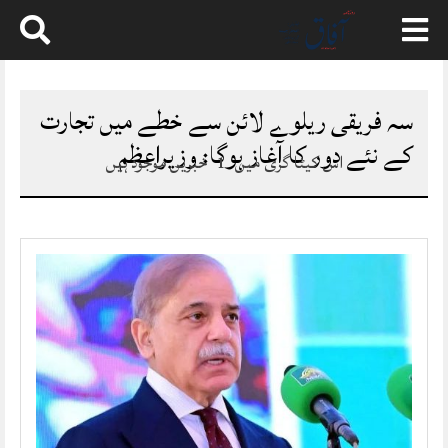
Skip
to
content
سہ فریقی ریلوے لائن سے خطے میں تجارت
کے نئے دور کا آغاز ہوگا: وزیراعظم
اس کیٹا گری میں
1
خبریں موجود ہیں