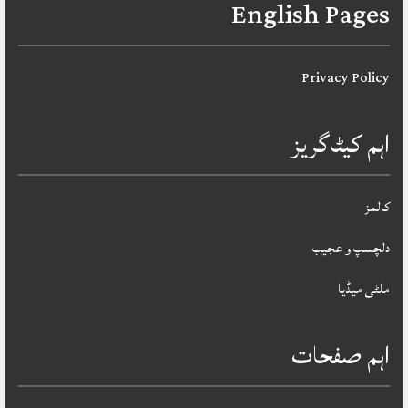
English Pages
Privacy Policy
اہم کیٹاگریز
کالمز
دلچسپ و عجیب
ملٹی میڈیا
اہم صفحات