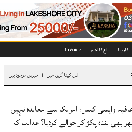
کاروبار
آج کا اخبار
InVoice
اس کیٹا گری میں
1
خبریں موجود ہیں
افیہ واپسی کیس؛ امریکا سے معاہدہ نہیں
ھر بھی بندہ پکڑ کر حوالے کردیا؟ عدالت کا