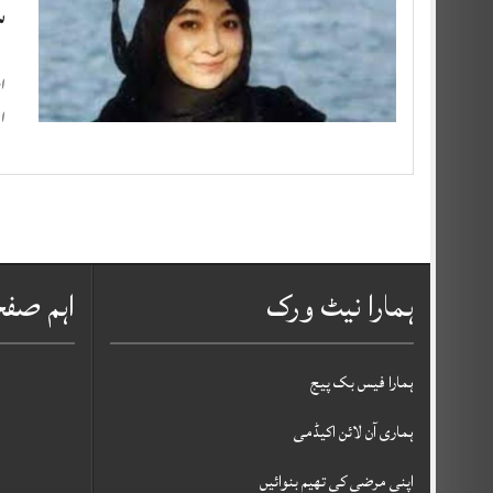
س
ا
اٹ
ہمارا نیٹ ورک
اہم صف
ہمارا فیس بک پیج
ہماری آن لائن اکیڈمی
اپنی مرضی کی تھیم بنوائیں