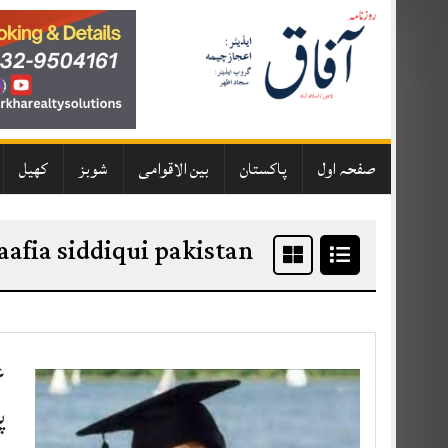
Skip
to
content
صفحہ اول
پاکستان
بین الاقوامی
شوبز
کھیل
aafia siddiqui pakistan
ع
پ