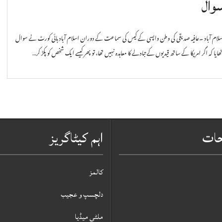
وال
سلام آباد ۔عافیہ صدیقی کی وطن واپسی کے کیس کی سماعت کے دوران اسلام آباد ہائی کورٹ نے سوال
ھایا کہ اگر امریکا کے ساتھ قیدیوں کے تبادلے کا معاہدہ نہیں تھا، تو پھر کیسے ایک شخص کو پکڑ کر…
حات
اہم کیٹاگریز
کالمز
دلچسپ و عجیب
ملٹی میڈیا