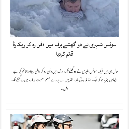
سوئس شہری نے دو گھنٹے برف میں دفن رہ کر ریکارڈ
قائم کردیا
حال ہی میں ایک سوئس شہری نے دو گھنٹے تک برف میں دفن رہ کر عالمی ریکارڈ قائم کیا ہے۔
ایلیاس میئر، جو کہ ایک مقابلہ جاتی پاور لفٹر ہیں نے پورے جسم سمیت برف میں دو گھنٹے تک
دفن…