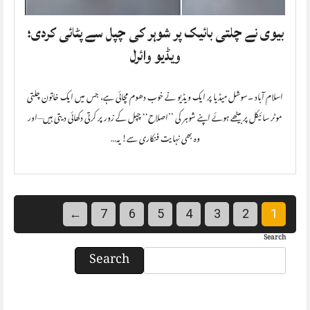
بیوی نے چلتی بائیک پر شوہر کی چپل سے پٹائی کردی؛
ویڈیو وائرل
اسلام آباد ۔سوشل میڈیا پر ایک ویڈیو نے خوب دھوم مچائی ہے، جس میں ایک خاتون چلتی
موٹر سائیکل پر بیٹھے ہوئے اپنے شوہر کی ’’اصلاح‘‘ چپل کے زور پر کرتی دکھائی دیتی ہیں—اور
وہ بھی نہایت فنکاری سے! یہ…
←
7
6
5
4
3
2
1
Search
Search