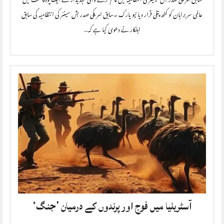
سابق امریکی صدر بش سینیئر کی انتظامیہ میں کام کرنے والی عہدیدار نے ایک پوڈکاسٹ میں
عالمی سربراہان کو کٹھ پتلی قرار دیا نیو یارک ۔سابق امریکی صدر بش سینئر کی انتظامیہ کی سابق
اہلکار نے دعویٰ کیا ہے کہ…
آسٹریلیا میں فوج اور پرندوں کے درمیان ’جنگ‘