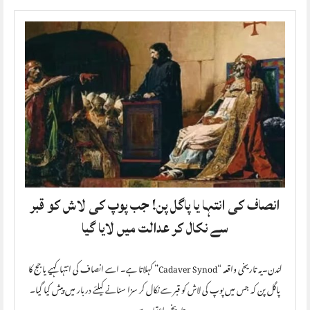
انصاف کی انتہا یا پاگل پن! جب پوپ کی لاش کو قبر
سے نکال کر عدالت میں لایا گیا
لندن۔یہ تاریخی واقعہ “Cadaver Synod” کہلاتا ہے۔ اسے انصاف کی انتہا کہیے یا جج کا
پاگل پن کہ جس میں پوپ کی لاش کو قبر سے نکال کر سزا سنانے کیلئے دربار میں پیش کیا گیا۔