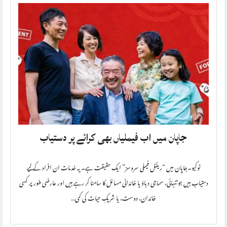
جاپان میں اب فیملیاں بھی کرائے پر دستیاب
ٹوکیو۔جاپان میں “رینٹل فیملی سروسز” ایک حقیقت ہے۔ یہ خدمات ان افراد کے لیے
دستیاب ہیں جو تنہائی، سماجی دباؤ یا خاندانی مسائل کا سامنا کر رہے ہیں اور عارضی طور پر کسی
خاندان، دوست، یا شریکِ حیات کی کمی…