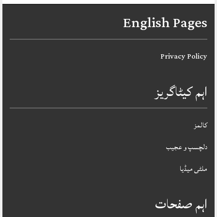
English Pages
Privacy Policy
اہم کیٹاگریز
کالمز
دلچسپ و عجیب
ملٹی میڈیا
اہم صفحات