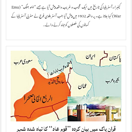
کینبرا۔آسٹریلیا کی تاریخ میں ایک عجیب و غریب واقعہ پیش آیا ہے جسے “ایمو جنگ” (Emu
War) کہا جاتا ہے۔ یہ واقعہ 1932 میں پیش آیا جب آسٹریلوی فوج نے مغربی آسٹریلیا کے
کسانوں کی فصلوں کو تباہ کرنے والے…
قران پاک میں بیان کردہ ’’قوم عاد‘‘ کا تباہ شدہ شہر