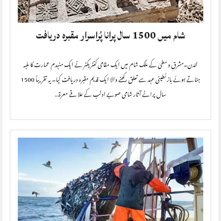
شام میں 1500 سال پرانا پُراسرار مقبرہ دریافت
لندن۔مشرقِ وسطیٰ کے ملک شام میں ایک مقامی کنٹریکٹر نے ایک منہدم عمارت کا ملبہ
ہٹاتے ہوئے بازنطینی عہد سے تعلق رکھنے والا ایک قدیم مقبرہ دریافت کیا۔ یہ تقریباً 1500
سال پرانے آثار شامی صوبے ادلب کے علاقے معرۃ…