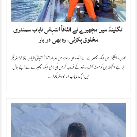
انگلینڈ میں مچھیرے نے اتفاقاً انتہائی نایاب سمندری
مخلوق پکڑلی، وہ بھی دو بار
لندن۔انگلینڈ میں ایک مچھیرے نے ایک ہی رات میں دو بار اتفاقاً انتہائی نایاب نیلا لوبسٹر پکڑ
لیا ہے انگلینڈ میں کوسٹ آف ڈینوو کے قریب کریس پکی نامی ایک مچھیرے نے اپنے جال
میں ایک نایاب نیلا لوبسٹر پکڑا۔…