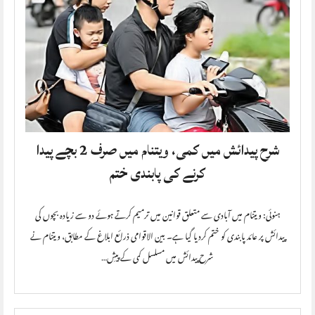
شرح پیدائش میں کمی، ویتنام میں صرف 2 بچے پیدا
کرنے کی پابندی ختم
ہنوئی: ویتنام میں آبادی سے متعلق قوانین میں ترمیم کرتے ہوئے دو سے زیادہ بچوں کی
پیدائش پر عائد پابندی کو ختم کردیا گیا ہے۔ بین الاقوامی ذرائع ابلاغ کے مطابق، ویتنام نے
شرح پیدائش میں مسلسل کمی کے پیشِ…