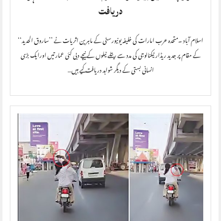
دریافت
اسلام آباد ۔متحدہ عرب امارات کی خلیفہ یونیورسٹی کے ماہرین اثریات نے ’’ساروق الحدید‘‘
کے مقام پر جدید ریڈار ٹیکنالوجی کی مدد سے ریتلے ٹیلوں کے نیچے دبی کئی عمارتیں اورایک بڑی
انسانی بستی کے دیگر شواہد دریافت کیے ہیں…