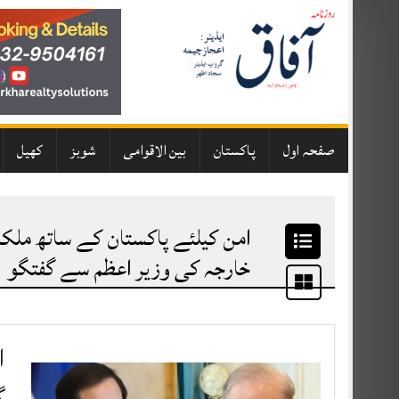
Skip
to
content
صفحہ اول
پاکستان
بین الاقوامی
شوبز
کھیل
امن کیلئے پاکستان کے ساتھ ملکر
خارجہ کی وزیر اعظم سے گفتگو
ا
گ