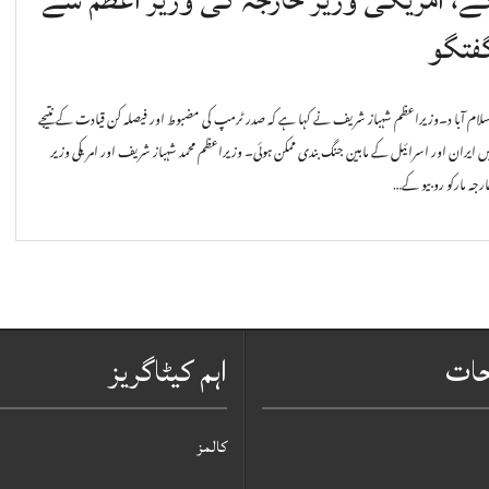
فتگو
لام آبا د۔وزیراعظم شہباز شریف نے کہا ہے کہ صدر ٹرمپ کی مضبوط اور فیصلہ کن قیادت کے نتیجے
ں ایران اور اسرائیل کے مابین جنگ بندی ممکن ہوئی۔ وزیراعظم محمد شہباز شریف اور امریکی وزیر
رجہ مارکو روبیو کے…
حات
اہم کیٹاگریز
کالمز