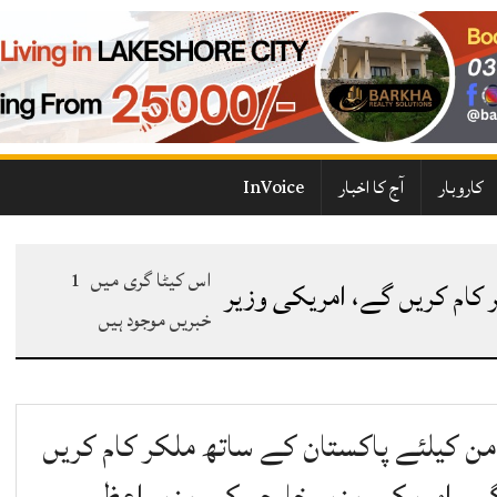
کاروبار
آج کا اخبار
InVoice
اس کیٹا گری میں
1
 کام کریں گے، امریکی وزیر
خبریں موجود ہیں
من کیلئے پاکستان کے ساتھ ملکر کام کریں
ے، امریکی وزیر خارجہ کی وزیر اعظم سے