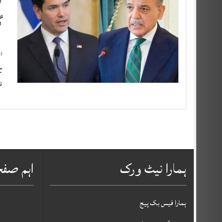
گ
اس
می
خا
ہمارا نیٹ ورک
اہم صف
ہمارا فیس بک پیج