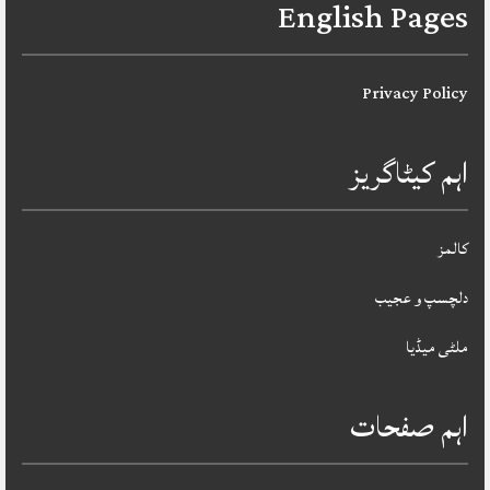
English Pages
Privacy Policy
اہم کیٹاگریز
کالمز
دلچسپ و عجیب
ملٹی میڈیا
اہم صفحات