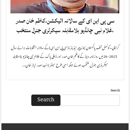
سی پی این ای کے سالانہ الیکشن،کاظم خان صدر
،غلام نبی چانڈیو بلامقابلہ سیکرٹری جنرل منتخب
کراچی۔کونسل آف پاکستان نیوز پیپر ایڈیٹرز(سی پی این ای)کے سالانہ انتخابات برائے سال
2025-26میں روزنامہ دنیا کے کاظم خان صدر اور ڈیلی پاک کے غلام نبی چانڈیو بلامقابلہ
سیکریٹری جنرل منتخب ہوئے جبکہ اسی طرح سینئر نائب صدر ایاز خان،…
Search
Search