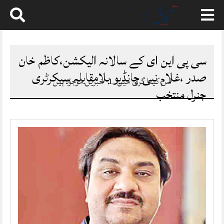
Skip
to
content
سی پی این ای کے سالانہ الیکشن،کاظم خان
صدر ،غلام نبی چانڈیو بلامقابلہ سیکرٹری
اس کیٹا گری میں
1
خبریں موجود ہیں
جنرل منتخب