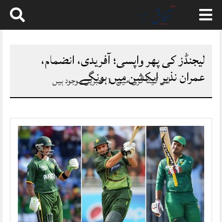
Skip
to
content
لیجنڈز کی پھر واپسی؛ آفریدی، انضمام،
عمران نذیر ایکشن میں ہونگے
اس کیٹا گری میں
1
خبریں موجود ہیں