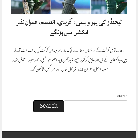
لیجنڈز کی پھر واپسی؛ آفریدی، انضمام، عمران نذیر
ایکشن میں ہونگے
لاہور۔قومی کرکٹ کے درخشاں ستارے ایک بار پھر میدانِ کرکٹ کی جانب لوٹ آئے
ہیں۔پاکستان کے مایہ ناز سابق کرکٹرز جیسے شاہد آفریدی، انضمام الحق، محمد حفیظ، سہیل تنویر،
سعید اجمل، عمران نذیر، شرجیل خان اور عمر اکمل شائقین کو…
Search
Search