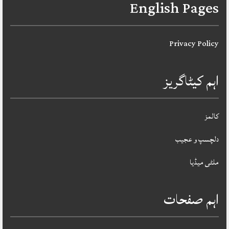
English Pages
Privacy Policy
اہم کیٹاگریز
کالمز
دلچسپ و عجیب
ملٹی میڈیا
اہم صفحات