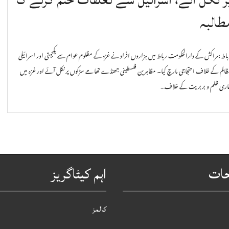
طالبہ
اط :مراکش کے دارالحکومت رباط میں ہزاروں افراد نے غزہ کے مظلوم عوام سے یکجہتی اور اسرائیلی
ظالم کے خلاف احتجاجی مارچ کیا۔ مظاہرین فلسطینی جھنڈے تھامے سڑکوں پر نکل آئے اور غزہ میں
اری ظلم و بربریت کے خلاف…
حات
اہم کیٹاگریز
کالمز