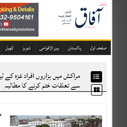
Skip
to
content
صفحہ اول
پاکستان
بین الاقوامی
شوبز
کھیل
مراکش میں ہزاروں افراد غزہ کے لی
سے تعلقات ختم کرنے کا مطالبہ
م
پ