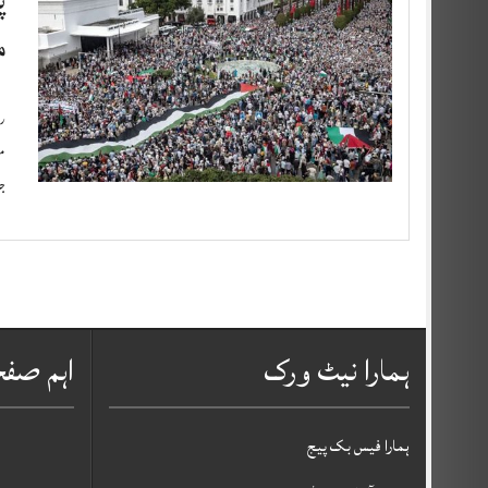
م
رب
م
ج
ہمارا نیٹ ورک
اہم صف
ہمارا فیس بک پیج