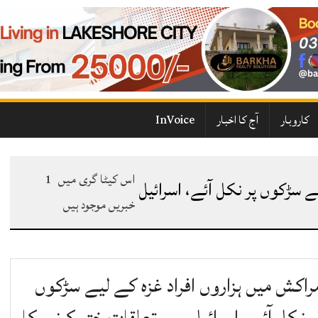
کاروبار
آج کا اخبار
InVoice
اس کیٹا گری میں
1
ے سڑکوں پر نکل آئے، اسرائیل
خبریں موجود ہیں
راکش میں ہزاروں افراد غزہ کے لیے سڑکوں
ر نکل آئے، اسرائیل سے تعلقات ختم کرنے کا