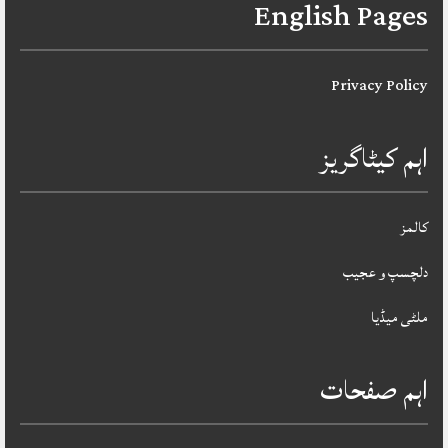
English Pages
Privacy Policy
اہم کیٹاگریز
کالمز
دلچسپ و عجیب
ملٹی میڈیا
اہم صفحات