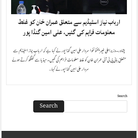
ارباب نیاز اسٹیڈیم سے متعلق عمران خان کو غلط
معلومات فراہم کی گئیں، علی امین گنڈا پور
پشاور۔وزیراعلیٰ خیبرپختونخوا سردار علی امین گنڈا پور نے کہا ہے کہ ارباب نیاز اسٹیڈیم سے
متعلق بانی پی ٹی آئی عمران خان کو غلط معلومات فراہم کی گئیں۔ میڈیا سے گفتگو کرتے ہوئے
سردار علی امین گنڈا پور نے کہا…
Search
Search