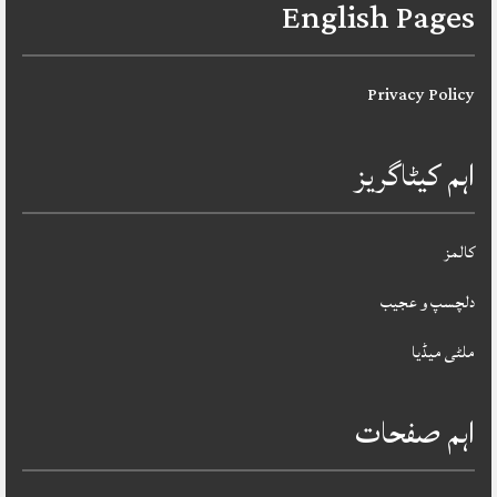
English Pages
Privacy Policy
اہم کیٹاگریز
کالمز
دلچسپ و عجیب
ملٹی میڈیا
اہم صفحات