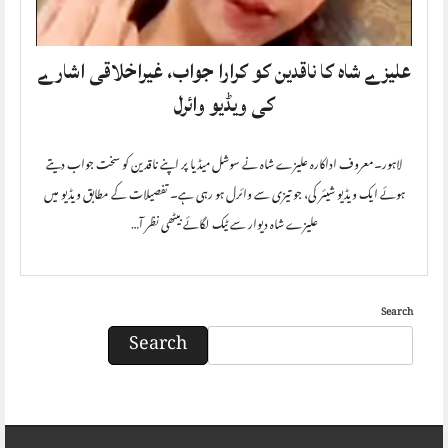
علیزے شاہ کا ناقدین کو کرارا جواب، غیراخلاقی اشارے
کی ویڈیو وائرل
لاہور۔معروف اداکارہ علیزے شاہ نے سوشل میڈیا پر اپنے ناقدین کو سخت جواب دیتے
ہوئے ایک ویڈیو شیئر کی، جو تیزی سے وائرل ہو رہی ہے۔ تفصیلات کے مطابق ویڈیو میں
علیزے شاہ دیوار سے ٹیک لگائے بیٹھی نظر آ…
Search
Search