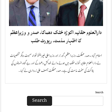
دارالعلوم حقانیہ اکوڑہ خٹک دھماکا، صدر و وزیراعظم
کا اظہار مذمت، رپورٹ طلب
اسلام آباد ۔صدر مملکت، وزیراعظم، گورنر اور وزیراعلیٰ خیبرپختونخواہ سمیت دیگر شخصیات
نے دارالعلوم حقانیہ اکوڑہ خٹک میں ہونے والے خودکش دھماکے اور بے گناہ انسانوں کی
ہلاکت کی سخت مذمت کی ہے۔ صدر مملکت آصف علی زرداری نے کہا…
Search
Search