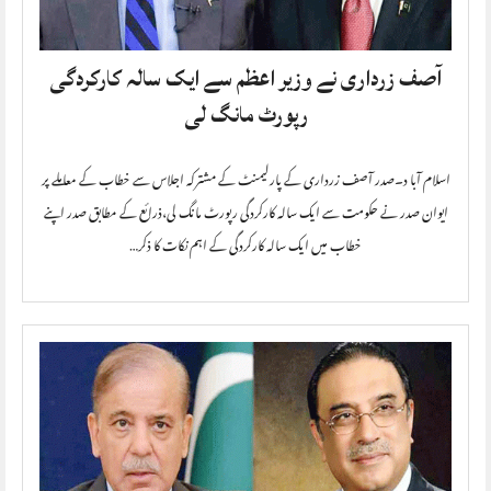
آصف زرداری نے وزیر اعظم سے ایک سالہ کارکردگی
رپورٹ مانگ لی
اسلام آبا د۔صدر آصف زرداری کے پارلیمنٹ کے مشترکہ اجلاس سے خطاب کے معاملے پر
ایوان صدر نے حکومت سے ایک سالہ کارکردگی رپورٹ مانگ لی،ذرائع کے مطابق صدر اپنے
خطاب میں ایک سالہ کارکردگی کے اہم نکات کا ذکر…