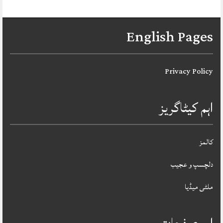
English Pages
Privacy Policy
اہم کیٹاگریز
کالمز
دلچسپ و عجیب
ملٹی میڈیا