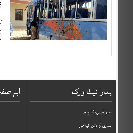
ز
کو
م
ہمارا نیٹ ورک
اہم صف
ہمارا فیس بک پیج
ہماری آن لائن اکیڈمی