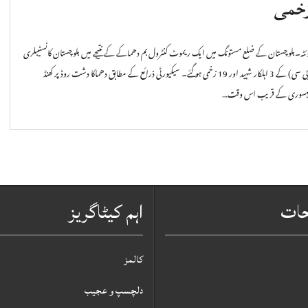
خمی
ئٹہ۔بلوچستان کے ضلع مستونگ میں ایک ریموٹ کنٹرول بم دھماکے کے نتیجے میں بلوچستان کانسٹیبلری
(بی سی) کے 3 اہلکار شہید اور 19 زخمی ہو گئے۔ سیکیورٹی ذرائع کے مطابق دھماکا دشت روڈ پر کھنڈ
ہسوری کے قریب اس وقت…
حات
اہم کیٹاگریز
کالمز
دلچسپ و عجیب