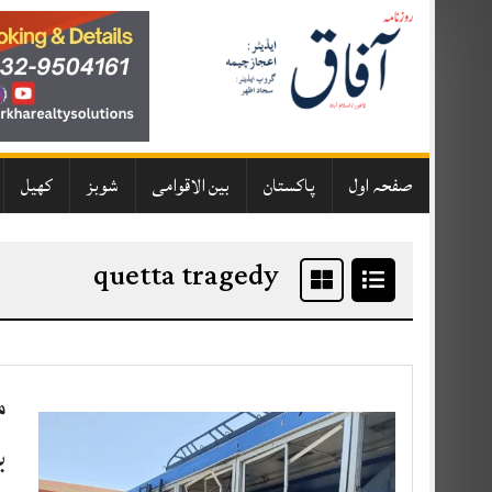
Skip
to
content
صفحہ اول
پاکستان
بین الاقوامی
شوبز
کھیل
quetta tragedy
م