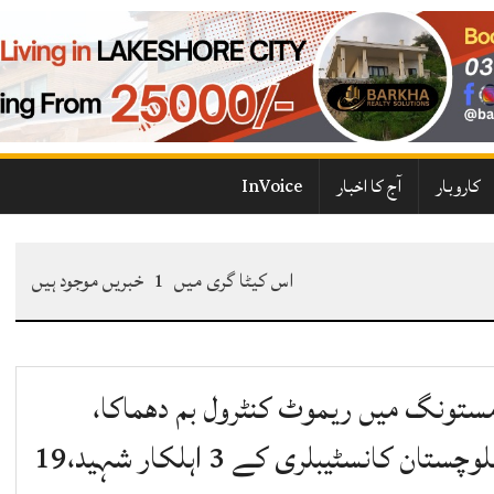
کاروبار
آج کا اخبار
InVoice
اس کیٹا گری میں
1
خبریں موجود ہیں
ستونگ میں ریموٹ کنٹرول بم دھماکا،
بلوچستان کانسٹیبلری کے 3 اہلکار شہید،19