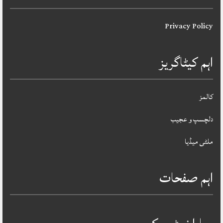
Privacy Policy
اہم کیٹاگریز
کالمز
دلچسپ و عجیب
ملٹی میڈیا
اہم صفحات