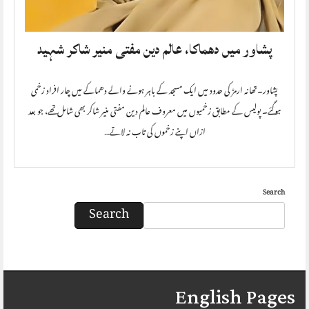
پشاور میں دھماکا، عالم دین مفتی منیر شاکر شہید
پشاور۔تھانہ ارمڑ کی حدود میں ایک مسجد کے باہر ہونے والے دھماکے میں چار افراد زخمی
ہوگئے۔ پولیس کے مطابق زخمیوں میں معروف عالم دین مفتی منیر شاکر بھی شامل تھے، جو بعد
ازاں اپنے زخموں کی تاب نہ لاتے…
Search
Search
English Pages