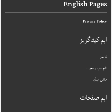
English Pages
Privacy Policy
اہم کیٹاگریز
کالمز
دلچسپ و عجیب
ملٹی میڈیا
اہم صفحات