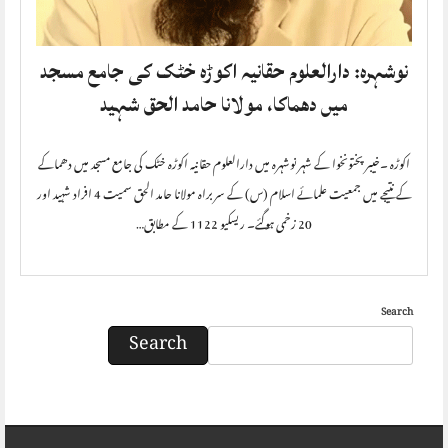
نوشہرہ: دارالعلوم حقانیہ اکوڑہ خٹک کی جامع مسجد
میں دھماکا، مولانا حامد الحق شہید
اکوڑہ ۔خیبر پختونخوا کے شہر نوشہرہ میں دارالعلوم حقانیہ اکوڑہ خٹک کی جامع مسجد میں دھماکے
کے نتیجے میں جمعیت علمائے اسلام (س) کے سربراہ مولانا حامد الحق سمیت 4 افراد شہید اور
20 زخمی ہوگئے۔ ریسکیو 1122 کے مطابق…
Search
Search