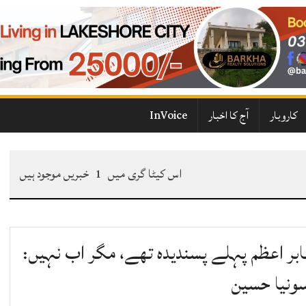
کاروبار
آج کا اخبار
InVoice
اس کیٹا گری میں
1
خبریں موجود ہیں
ابر اعظم پہلے پسندیدہ تھے، مگر اب نہیں:
ونیا حسین