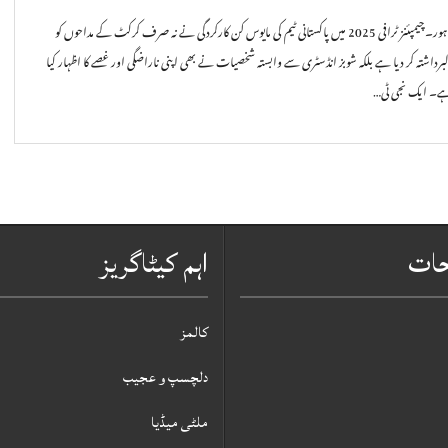
لاہور۔چیمپئنز ٹرافی 2025 میں پاکستانی ٹیم کی مایوس کن کارکردگی نے نہ صرف کرکٹ کے مداحوں کو
برداشتہ کر دیا ہے بلکہ شوبز انڈسٹری سے وابستہ شخصیات نے بھی اپنی ناراضگی اور غصے کا اظہار کیا
ے۔ ایک نجی ٹی…
حات
اہم کیٹاگریز
کالمز
دلچسپ و عجیب
ملٹی میڈیا