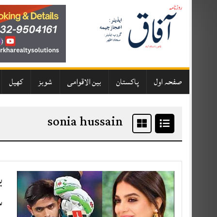
Skip
to
content
صفحہ اول
پاکستان
بین الاقوامی
شوبز
کھیل
sonia hussain
ب
س