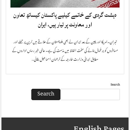
دہشت گردی کے خاتمے کیلیے پاکستان کیساتھ تعاون
اور معاونت پر تیار ہیں، ایران
تہران۔امریکا اور چین کے بعد ایران نے بھی بلوچستان کے علاقے میں ٹرین پر حملے اور
مسافروں کو یرغمال بنانے کی سخت الفاظ میں مذمت کی ہے۔ عالمی خبر رساں اداروں کے
مطابق ایرانی وزارت خارجہ کے ترجمان اسماعیل بقائی…
Search
Search
English Pages