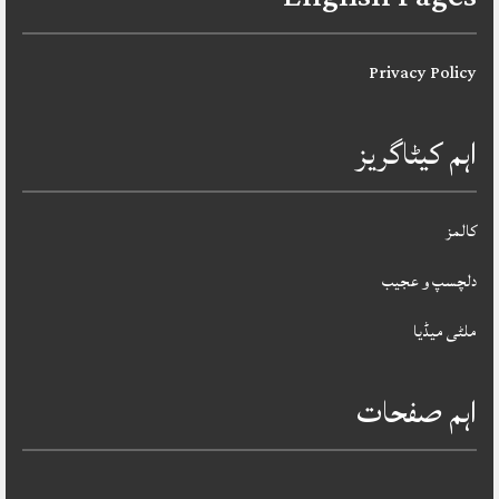
Privacy Policy
اہم کیٹاگریز
کالمز
دلچسپ و عجیب
ملٹی میڈیا
اہم صفحات