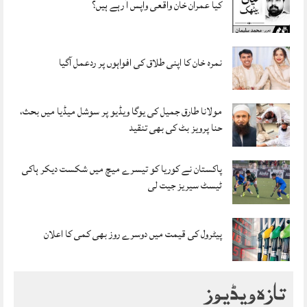
کیا عمران خان واقعی واپس آ رہے ہیں؟
نمرہ خان کا اپنی طلاق کی افواہوں پر ردعمل آگیا
مولانا طارق جمیل کی یوگا ویڈیو پر سوشل میڈیا میں بحث،
حنا پرویز بٹ کی بھی تنقید
پاکستان نے کوریا کو تیسرے میچ میں شکست دیکر ہاکی
ٹیسٹ سیریز جیت لی
پیٹرول کی قیمت میں دوسرے روز بھی کمی کا اعلان
تازہ ویڈیوز