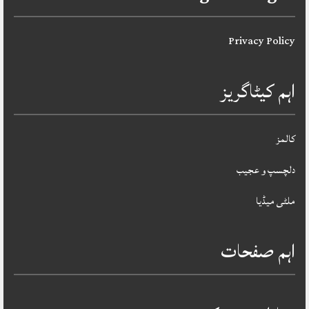
Privacy Policy
اہم کیٹاگریز
کالمز
دلچسپ و عجیب
ملٹی میڈیا
اہم صفحات