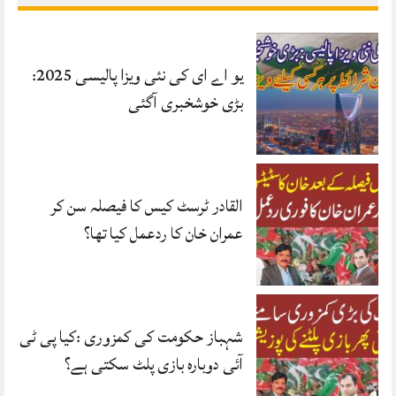
یو اے ای کی نئی ویزا پالیسی 2025:
بڑی خوشخبری آگئی
القادر ٹرسٹ کیس کا فیصلہ سن کر
عمران خان کا ردعمل کیا تھا؟
شہباز حکومت کی کمزوری :کیا پی ٹی
آئی دوبارہ بازی پلٹ سکتی ہے؟