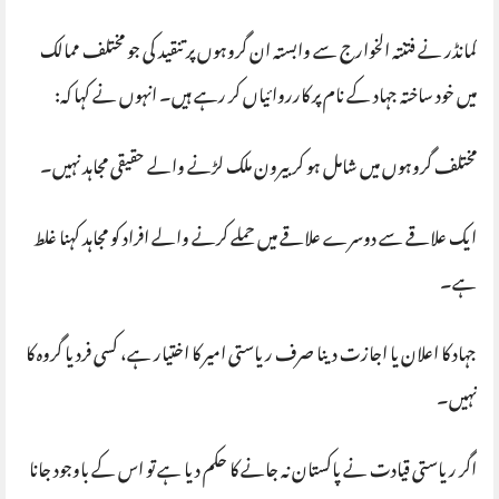
کمانڈر نے فتنتہ الخوارج سے وابستہ ان گروہوں پر تنقید کی جو مختلف ممالک
میں خود ساختہ جہاد کے نام پر کارروائیاں کر رہے ہیں۔ انہوں نے کہا کہ:
مختلف گروہوں میں شامل ہو کر بیرون ملک لڑنے والے حقیقی مجاہد نہیں۔
ایک علاقے سے دوسرے علاقے میں حملے کرنے والے افراد کو مجاہد کہنا غلط
ہے۔
جہاد کا اعلان یا اجازت دینا صرف ریاستی امیر کا اختیار ہے، کسی فرد یا گروہ کا
نہیں۔
اگر ریاستی قیادت نے پاکستان نہ جانے کا حکم دیا ہے تو اس کے باوجود جانا