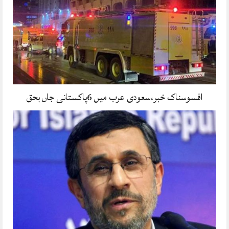
افسوسناک خبر،سعودی عرب میں 6پاکستانی جاں بحق