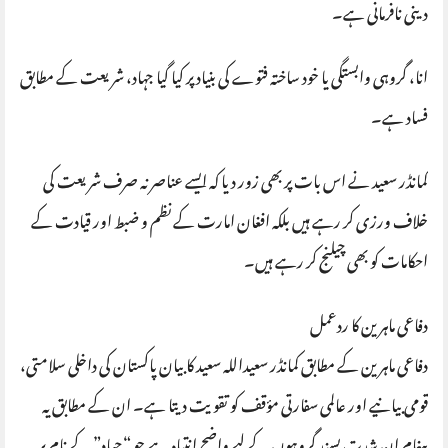
دینی نافرمانی ہے۔
انا، گروہی وابستگی یا خود ساختہ فتوے کی بنیاد پر کیا گیا جہاد، شریعت کے مطابق
فساد ہے۔
کمانڈر سعید نے اس بات پر بھی زور دیا کہ ایسے عناصر نہ صرف شریعت کی
خلاف ورزی کر رہے ہیں بلکہ افغان امارت کے نظم و ضبط اور قیادت کے
احکامات کو بھی چیلنج کر رہے ہیں۔
دفاعی ماہرین کا ردعمل
دفاعی ماہرین کے مطابق کمانڈر سعیداللہ سعید کا بیان پاکستان کی داخلی سلامتی،
قومی بیانیے اور عالمی سفارتی مؤقف کو تقویت دیتا ہے۔ ان کے مطابق یہ