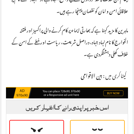
پیغام ان شدت پسند گروہوں کے لیے واضح انتباہ ہے جو “جہاد” کے نام پر
علاقائی امن و امان کو نقصان پہنچا رہے ہیں۔
ماہرین کا مزید کہنا ہے کہ بھارتی ایماء پر کام کرنے والی پراکسیز اور فتنتہ
الخوارج کا نام نہاد جہاد، دراصل شریعت، ریاست اور خطے کے امن کے
خلاف کھلی دہشتگردی ہے۔
کیٹاگری میں :
بین الاقوامی
اس خبر پر اپنی رائے کا اظہار کریں