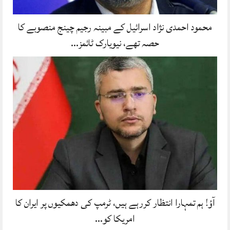
محمود احمدی نژاد اسرائیل کے مبینہ رجیم چینج منصوبے کا
حصہ تھے، نیویارک ٹائمز…
آؤ! ہم تمہارا انتظار کررہے ہیں، ٹرمپ کی دھمکیوں پر ایران کا
امریکا کو…