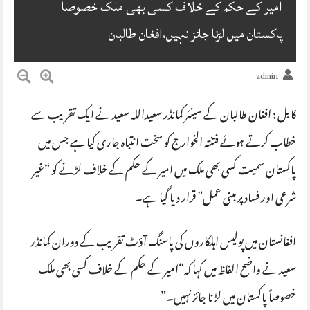
امیر کے حکم کے خلاف کسی بھی ملک خصوصاً
پاکستان میں لڑنا جائز نہیں،افغان طالبان
admin
کابل : افغان طالبان کے سینئر کمانڈر سعیداللہ سعید نے ایک تقریب سے
خطاب کرتے ہوئے فتنتہ الخوارج کو سخت انتباہ جاری کیا ہے جس میں
پاکستان سمیت کسی بھی ملک میں امیر کے حکم کے خلاف لڑنے کو “غیر
شرعی اور فساد پر مبنی عمل” قرار دیا گیا ہے۔
افغانستان میں پولیس اہلکاروں کی پاسنگ آؤٹ تقریب کے دوران کمانڈر
سعید نے واضح الفاظ میں کہا کہ“امیر کے حکم کے خلاف کسی بھی ملک
خصوصاً پاکستان میں لڑنا جائز نہیں۔”