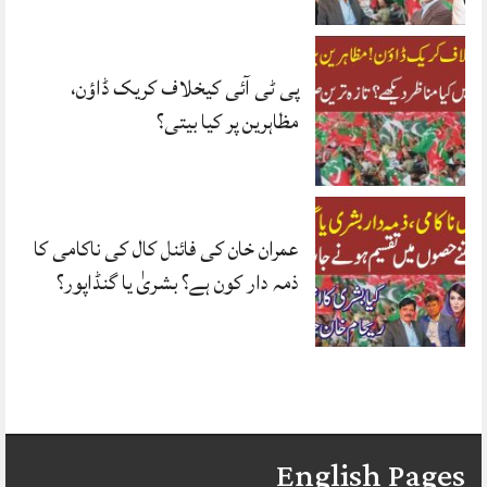
پی ٹی آئی کیخلاف کریک ڈاؤن،
مظاہرین پر کیا بیتی؟
عمران خان کی فائنل کال کی ناکامی کا
ذمہ دار کون ہے؟ بشریٰ یا گنڈاپور؟
English Pages