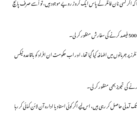
تھا کہ اگر کسی نان فائلر کے پاس ایک کروڑ روپے موجود ہیں، تو اُسے صرف پانچ
ئلرز پر جرمانوں میں اضافہ کیا گیا تھا، اور اب حکومت ان افراد کو باقاعدہ ٹیکس
کرنے کی تجویز بھی منظور کر لی۔
 تک آمدنی حاصل کر رہی ہیں، اس لیے اگر کوئی استاد یا ادارہ آن لائن کمائی کر رہا