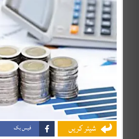
شیئر کریں
فیس بک