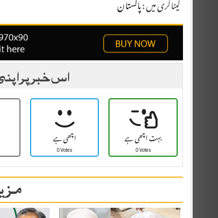
کیٹاگری میں :
پاکستان
اس خبر پر اپنی
بہت اچھی ہے
اچھی ہے
0 Votes
0 Votes
مزید