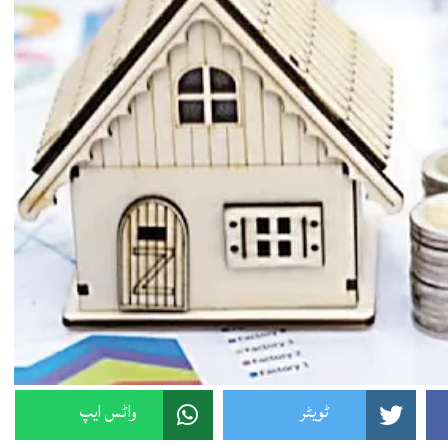
ٹویٹر
واٹس ایپ