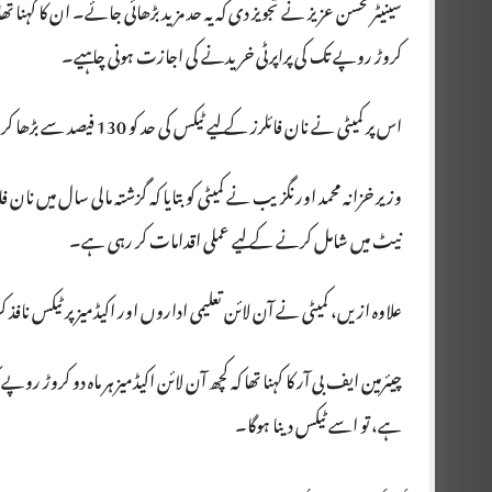
سینیٹر محسن عزیز نے تجویز دی کہ یہ حد مزید بڑھائی جائے۔ ان کا کہنا 
کروڑ روپے تک کی پراپرٹی خریدنے کی اجازت ہونی چاہیے۔
اس پر کمیٹی نے نان فائلرز کے لیے ٹیکس کی حد کو 130 فیصد سے بڑھا کر 500 فیصد کرنے کی سفارش منظور کر لی۔
وزیر خزانہ محمد اورنگزیب نے کمیٹی کو بتایا کہ گزشتہ مالی سال میں نان فا
نیٹ میں شامل کرنے کے لیے عملی اقدامات کر رہی ہے۔
علاوہ ازیں، کمیٹی نے آن لائن تعلیمی اداروں اور اکیڈمیز پر ٹیکس نافذ 
چیئرمین ایف بی آر کا کہنا تھا کہ کچھ آن لائن اکیڈمیز ہر ماہ دو کروڑ روپے
ہے، تو اسے ٹیکس دینا ہوگا۔