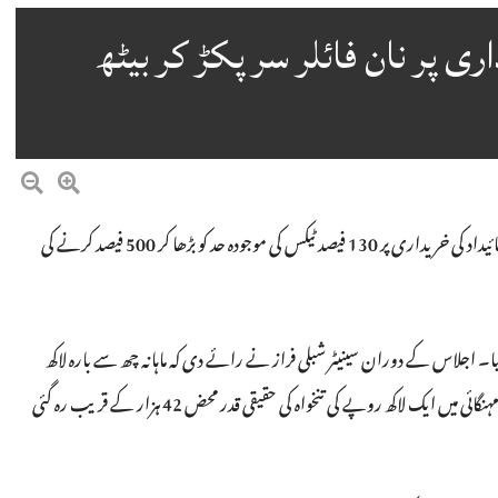
ی پر نان فائلر سر پکڑ کر بیٹھ
اسلام آباد۔سینیٹ کی قائمہ کمیٹی برائے خزانہ نے نان فائلرز کے لیے جائیداد کی خریداری پر 130 فیصد ٹیکس کی موجودہ حد کو بڑھا کر 500 فیصد کرنے کی
 گیا۔ اجلاس کے دوران سینیٹر شبلی فراز نے رائے دی کہ ماہانہ چھ سے بارہ لاکھ
روپے تنخواہ لینے والے افراد پر ٹیکس عائد نہیں ہونا چاہیے، کیونکہ موجودہ مہنگائی میں ایک لاکھ روپے کی تنخواہ کی حقیقی قدر محض 42 ہزار کے قریب رہ گئی