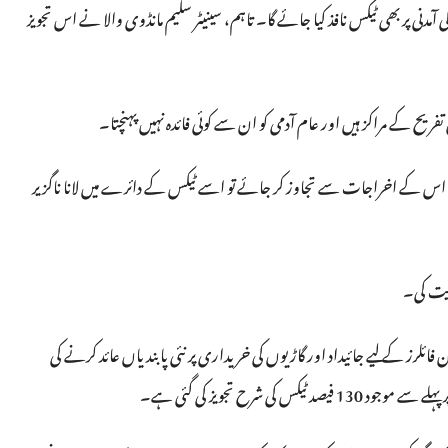
 آمدنی پر بھی ٹیکس نافذ کیا جائے گا۔ تاہم، سینیٹر سلیم مانڈوی والا نے اس تجویز
کی تفریح کے مراکز ہیں اور عام آدمی کو ان سے کوئی فائدہ نہیں پہنچتا۔
دن اس کے اخراجات سے تجاوز کر جائے تو اسے ٹیکس کے دائرے میں لانا ناگزیر
مایت کی۔
 فائلرز کے لیے جائیداد اور گاڑیوں کی خریداری پر نئی پابندیاں عائد کرنے کی
 شرح تجویز کی گئی ہے۔