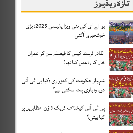
تازہ ویڈیوز
یو اے ای کی نئی ویزا پالیسی 2025: بڑی
خوشخبری آگئی
القادر ٹرسٹ کیس کا فیصلہ سن کر عمران
خان کا ردعمل کیا تھا؟
شہباز حکومت کی کمزوری :کیا پی ٹی آئی
دوبارہ بازی پلٹ سکتی ہے؟
پی ٹی آئی کیخلاف کریک ڈاؤن، مظاہرین پر
کیا بیتی؟