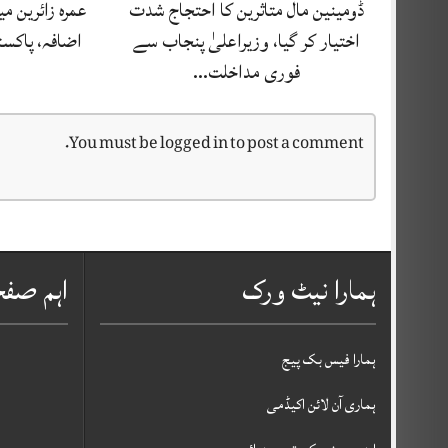
ڈومینین مال متاثرین کا احتجاج شدت
اضافہ، پاکستا
اختیار کر گیا، وزیراعلیٰ پنجاب سے
فوری مداخلت…
You must be
logged in
to post a comment.
ہمارا نیٹ ورک
اہم صف
ہمارا فیس بک پیج
ہماری آن لائن اکیڈمی