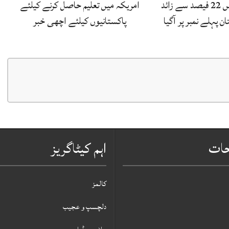
عمرہ زائرین میں 22 فیصد سے زائد
امریکہ میں تعلیم حاصل کرنے کیلئے
ن پہلے نمبر پر آگیا
پاکستانیوں کیلئے اچھی خبر
حات
اہم کیٹاگریز
کالمز
دلچسپ و عجیب