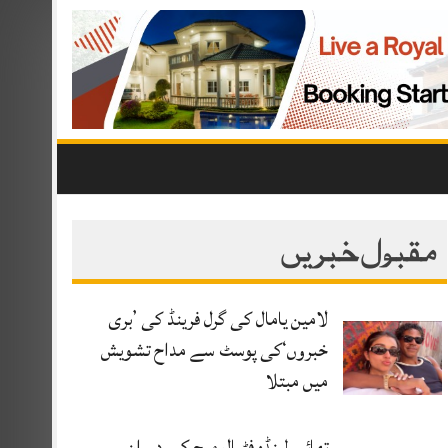
مقبول خبریں
لامین یامال کی گرل فرینڈ کی ’بری
خبروں‘کی پوسٹ سے مداح تشویش
میں مبتلا
تھائی لینڈ: فٹبال میچ کے دوران