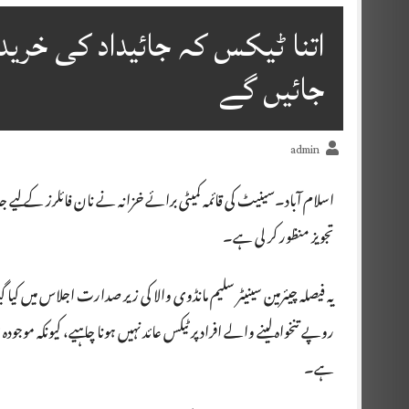
اتنا ٹیکس کہ جائیداد کی خریدار
جائیں گے
admin
تجویز منظور کر لی ہے۔
یہ فیصلہ چیئرمین سینیٹر سلیم مانڈوی والا کی زیر صدارت اجلاس میں کیا
ہے۔