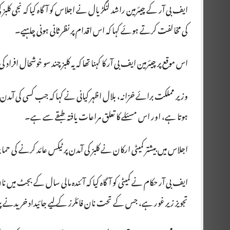
ایف بی آر کے چیئرمین راشد لنگڑیال نے اجلاس کو آگاہ کیا کہ نجی کلبز کی
کی مخالفت کرتے ہوئے کہا کہ اس اقدام پر نظرثانی ہونی چاہیے۔
اس موقع پر چیئرمین ایف بی آر کا کہنا تھا کہ یہ کلبز چند سو خوشحال افراد 
وزیر مملکت برائے خزانہ، بلال اظہر کیانی نے کہا کہ جب کسی کی آم
ہوتا ہے، اور اس مسئلے کا تعلق مراعات یافتہ طبقے سے ہے۔
اجلاس میں بیشتر کمیٹی ارکان نے کلبز کی آمدن پر ٹیکس عائد کرنے کی ح
ایف بی آر حکام نے کمیٹی کو آگاہ کیا کہ آئندہ مالی سال کے بجٹ میں نان
تجویز زیر غور ہے، جس کے تحت نان فائلرز کے لیے جائیداد خریدنے پر پہلے سے موجود 130 فیصد ٹیکس کی