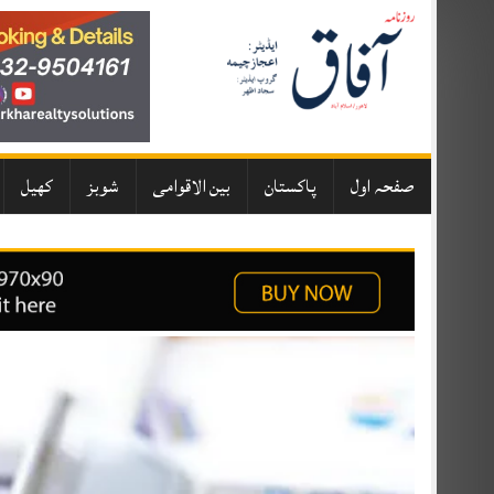
Skip
to
content
صفحہ اول
پاکستان
بین الاقوامی
شوبز
کھیل