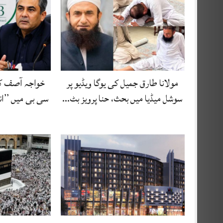
مولانا طارق جمیل کی یوگا ویڈیو پر
خواجہ آصف ک
سوشل میڈیا میں بحث، حنا پرویز بٹ…
سی بی میں ’’ان