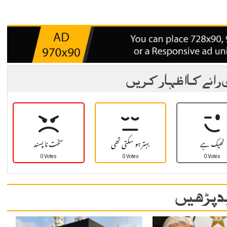
 رائے کا اظہار کریں
ٹھیک ہے
بہتر ہو سکتی تھی
سخت نا پسند
0 Votes
0 Votes
0 Votes
 پڑھیں