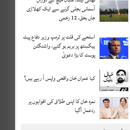
آسمانی بجلی گرنے سے ایک کھلاڑی
جاں بحق، 12 زخمی
اسلحے کی قلت پر ٹرمپ وزیر دفاع پیٹ
ہیگستھ پر برہم ہو گئے، واشنگٹن
پوسٹ کا بڑا دعویٰ
کیا عمران خان واقعی واپس آ رہے ہیں؟
نمرہ خان کا اپنی طلاق کی افواہوں پر
ردعمل آگیا