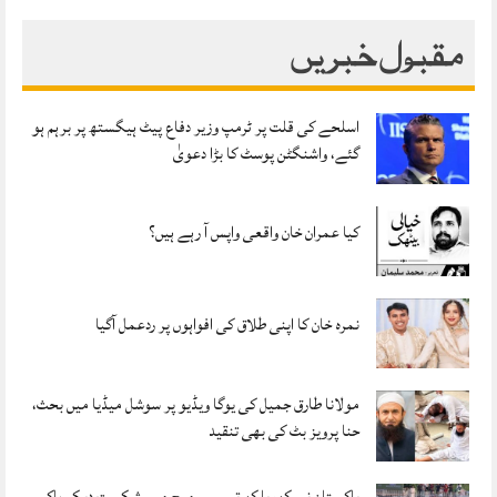
مقبول خبریں
اسلحے کی قلت پر ٹرمپ وزیر دفاع پیٹ ہیگستھ پر برہم ہو
گئے، واشنگٹن پوسٹ کا بڑا دعویٰ
کیا عمران خان واقعی واپس آ رہے ہیں؟
نمرہ خان کا اپنی طلاق کی افواہوں پر ردعمل آگیا
مولانا طارق جمیل کی یوگا ویڈیو پر سوشل میڈیا میں بحث،
حنا پرویز بٹ کی بھی تنقید
پاکستان نے کوریا کو تیسرے میچ میں شکست دیکر ہاکی