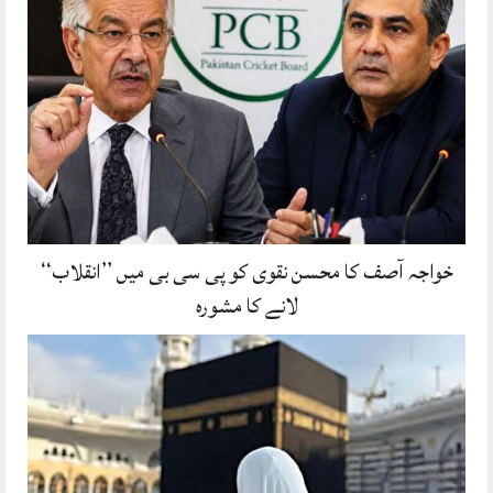
خواجہ آصف کا محسن نقوی کو پی سی بی میں ’’انقلاب‘‘
لانے کا مشورہ