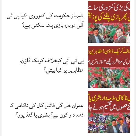
شہباز حکومت کی کمزوری :کیا پی ٹی
آئی دوبارہ بازی پلٹ سکتی ہے؟
پی ٹی آئی کیخلاف کریک ڈاؤن،
مظاہرین پر کیا بیتی؟
عمران خان کی فائنل کال کی ناکامی کا
ذمہ دار کون ہے؟ بشریٰ یا گنڈاپور؟