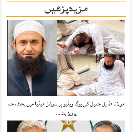
مزید پڑھیں
مولانا طارق جمیل کی یوگا ویڈیو پر سوشل میڈیا میں بحث، حنا
پرویز بٹ…