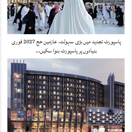
پاسپورٹ تجدید میں بڑی سہولت، عازمین حج 2027 فوری
بنیادوں پر پاسپورٹ بنوا سکیں…