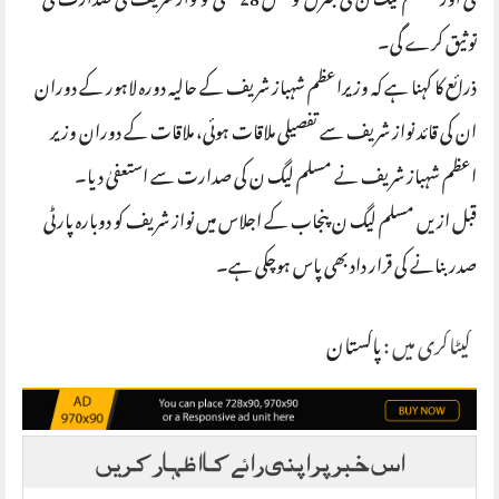
گی اور مسلم لیگ ن کی جنرل کونسل 28 مئی کو نواز شریف کی صدارت کی
توثیق کرے گی۔
ذرائع کا کہنا ہے کہ وزیراعظم شہباز شریف کے حالیہ دورہ لاہور کے دوران
ان کی قائد نواز شریف سے تفصیلی ملاقات ہوئی، ملاقات کے دوران وزیر
اعظم شہباز شریف نے مسلم لیگ ن کی صدارت سے استعفیٰ دیا۔
قبل ازیں مسلم لیگ ن پنجاب کے اجلاس میں نواز شریف کو دوبارہ پارٹی
صدر بنانے کی قرار داد بھی پاس ہوچکی ہے۔
کیٹاگری میں :
پاکستان
اس خبر پر اپنی رائے کا اظہار کریں