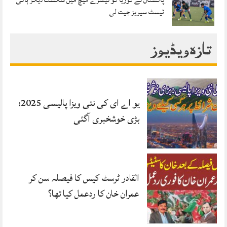
ٹیسٹ سیریز جیت لی
تازہ ویڈیوز
یو اے ای کی نئی ویزا پالیسی 2025:
بڑی خوشخبری آگئی
القادر ٹرسٹ کیس کا فیصلہ سن کر
عمران خان کا ردعمل کیا تھا؟