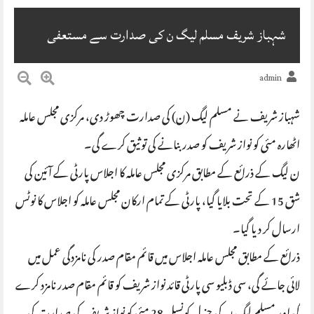
شہباز شریف مسلم لیگ ن کی صدارت سے مستعفی
admin
شہباز شریف نے مسلم لیگ (ن) کی صدارت چھوڑ دی، مرکزی مجلس عاملہ
اٹھارہ مئی کو نواز شریف کو صدر بنانے کی توثیق کرے گی۔
ن لیگ کے ذرائع کے مطابق مرکزی مجلس عاملہ کا اجلاس پارٹی کے آئین کی
شق 15 کے تحت بلایا گیا، پارٹی کے تمام ارکان مجلس عاملہ کو اجلاس کا نوٹس
ارسال کر دیا گیا۔
ذرائع کے مطابق مجلس عاملہ اجلاس میں قائم مقام صدر کی نامزدگی عمل میں
لائی جائے گی، سی ڈبلیو سی پارٹی قائد نواز شریف کو قائم مقام صدر نامزد کرے