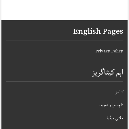
English Pages
Privacy Policy
اہم کیٹاگریز
کالمز
دلچسپ و عجیب
ملٹی میڈیا