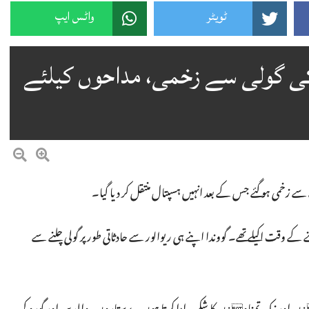
ٹویٹر
واٹس ایپ
ر کی گولی سے زخمی، مداحوں کیلئے
نے سے زخمی ہو گئے جس کے بعد انہیں ہسپتال منتقل کر دیا گیا۔
گنے کے وقت اکیلے تھے۔ گووندا اپنے ہی ریوالور سے حادثاتی طور پر گولی چلنے سے