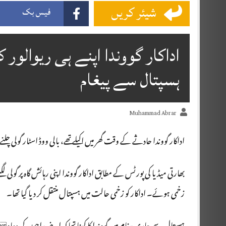
شیئر کریں
فیس بک
اداکار گووندا اپنے ہی ریوالو
ہسپتال سے پیغام
Muhammad Abrar
اداکار گووندا حادثے کے وقت گھر میں اکیلے تھے، بالی ووڈ اسٹار گولی چل
بھارتی میڈیا کی پورٹس کے مطابق اداکار گووندا اپنی رہائش گاہ پر گولی ل
زخمی ہوئے۔ اداکار کو زخمی حالت میں ہسپتال منتقل کر دیا گیا تھا۔