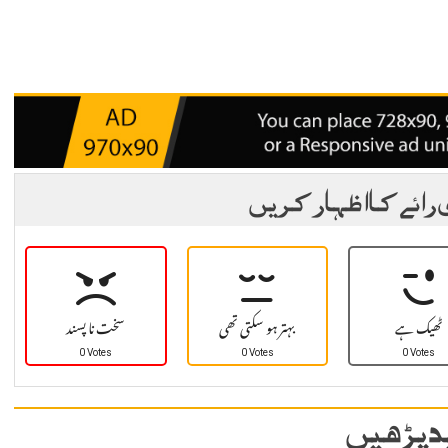
 رائے کا اظہار کریں
ٹھیک ہے
بہتر ہو سکتی تھی
سخت نا پسند
0 Votes
0 Votes
0 Votes
 پڑھیں