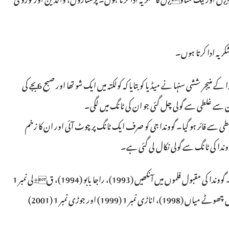
و¿ں اور نیک تمناو¿ں کا شکریہ ادا کرتا ہوں۔ پرستاروں، والدین اور گورو کی
کریہ ادا کرتا ہوں۔
اداکار گووندا کو گولی لگنے کا واقعہ منگل کی صبح پونے 5 بجے پیش آیا۔ گووندا کے منیجر ششی سنہا نے میڈیا کو بتایا کہ کولکتہ میں ایک شو تھا اور صبح 6 بجے کی
ان سے غلطی سے گولی چل گئی جو ان کی ٹانگ میں لگی۔
طی سے فائر ہو گیا۔ گووندا جی کو صرف ایک ٹانگ پر چوٹ آئی اور ان کا زخم
ا کی ٹانگ سے گولی نکال لی گئی ہے۔
اداکار گووندا 90 کی دہائی میں کامیڈی ہیرو کے طور پر بےحد مقبول تھے۔ گووندا کی مقبول فلموں میں آنکھیں (1993)، راجا بابو (1994)، ق±لی نمبر 1
(1995)، دیوانہ مستانہ (1997)، د±لہے راجہ (1998)، بڑے میاں چھوٹے میاں (1998)، اناڑی نمبر 1 (1999) اور جوڑی نمبر 1 (2001)