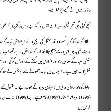
ہسپتال سے جاری پیغام میں گووندا کا کہنا تھا کہ اپنے مداحوں کی دعا
دعاو¿ں نے مجھے بچا لیا ہے۔
مجھے گولی لگی تھی لیکن اب اسے نکال لیا گیا ہے۔ میں ڈاکٹروں کا بھی ش
فلائٹ تھی، میں ائیر پورٹ پہنچ چکا تھا اور گووندا نکل رہے تھے جب 
ششی سنہا کے مطابق ریوالور الماری میں رکھنے کے دوران گر گیا اور غل
خطرناک نہیں ہے۔ ہسپتال میں ایک چھوٹے سے آپریشن کے بعد گووند
شامل ہیں۔