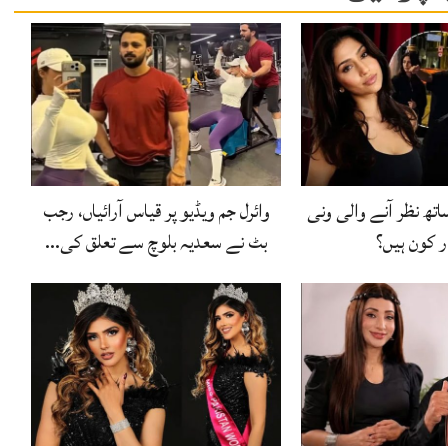
اتھ نظر آنے والی ونی
وائرل جم ویڈیو پر قیاس آرائیاں، رجب
ر کون ہیں؟
بٹ نے سعدیہ بلوچ سے تعلق کی…