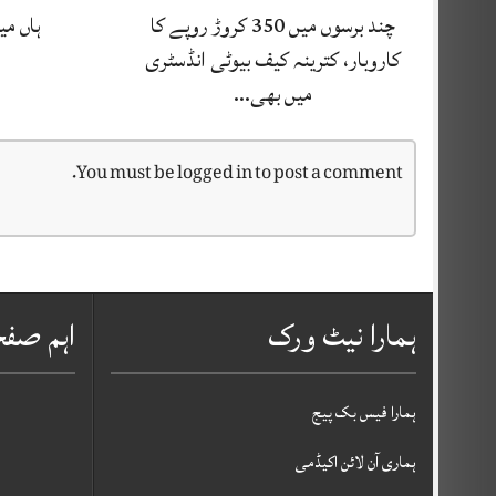
چند برسوں میں 350 کروڑ روپے کا
ہاں می
کاروبار، کترینہ کیف بیوٹی انڈسٹری
میں بھی…
You must be
logged in
to post a comment.
ہمارا نیٹ ورک
اہم صف
ہمارا فیس بک پیج
ہماری آن لائن اکیڈمی