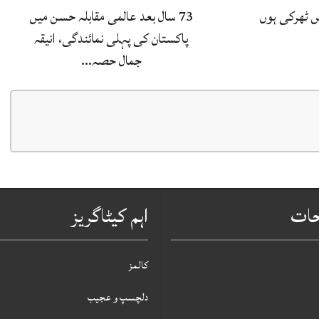
ں ٹھرکی ہوں
73 سال بعد عالمی مقابلہ حسن میں
پاکستان کی پہلی نمائندگی، انیقہ
جمال حصہ…
حات
اہم کیٹاگریز
کالمز
دلچسپ و عجیب