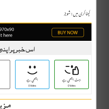
کیٹاگری میں :
شوبز
اس خبر پر اپنی
بہت اچھی ہے
اچھی ہے
0 Votes
0 Votes
مزید