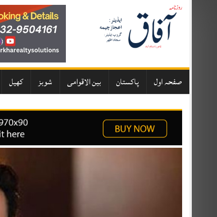
Skip
to
content
صفحہ اول
پاکستان
بین الاقوامی
شوبز
کھیل