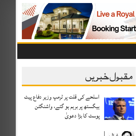
مقبول خبریں
اسلحے کی قلت پر ٹرمپ وزیر دفاع پیٹ
ہیگستھ پر برہم ہو گئے، واشنگٹن
پوسٹ کا بڑا دعویٰ