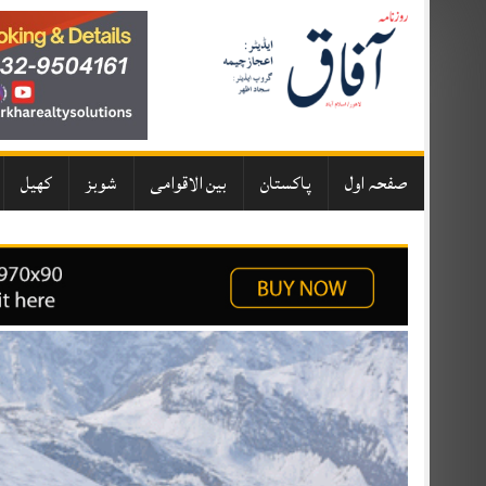
Skip
to
content
صفحہ اول
پاکستان
بین الاقوامی
شوبز
کھیل