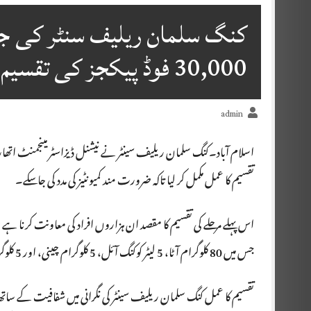
کنگ سلمان ریلیف سنٹر کی جا
30,000 فوڈ پیکجز کی تقسیم مکمل
admin
تقسیم کا عمل مکمل کر لیا تاکہ ضرورت مند کمیونٹیز کی مدد کی جا سکے۔
جس میں 80 کلوگرام آٹا، 5 لیٹر کوکنگ آئل، 5 کلوگرام چینی، اور 5 کلوگرام چنے شامل ہیں۔
تقسیم کا عمل کنگ سلمان ریلیف سینٹر کی نگرانی میں شفافیت کے ساتھ ص