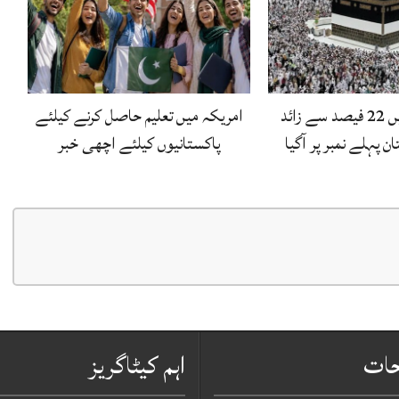
عمرہ زائرین میں 22 فیصد سے زائد
امریکہ میں تعلیم حاصل کرنے کیلئے
ن پہلے نمبر پر آگیا
پاکستانیوں کیلئے اچھی خبر
حات
اہم کیٹاگریز