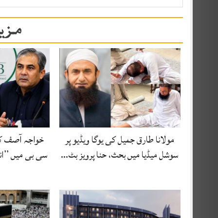
مزید
مولانا طارق جمیل کی یوگا ویڈیو پر
خواجہ آصف ک
سوشل میڈیا میں بحث، حنا پرویز بٹ…
سی بی میں ’’ان