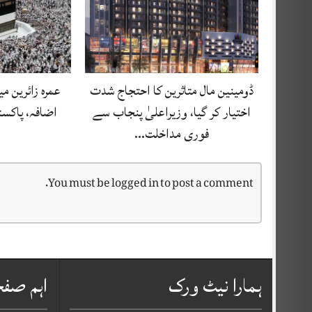
ڈومینین مال متاثرین کا احتجاج شدت
اضافہ، پاکستا
اختیار کر گیا، وزیراعلیٰ پنجاب سے
فوری مداخلت…
You must be
logged in
to post a comment.
ہمارا نیٹ ورک
اہم صف