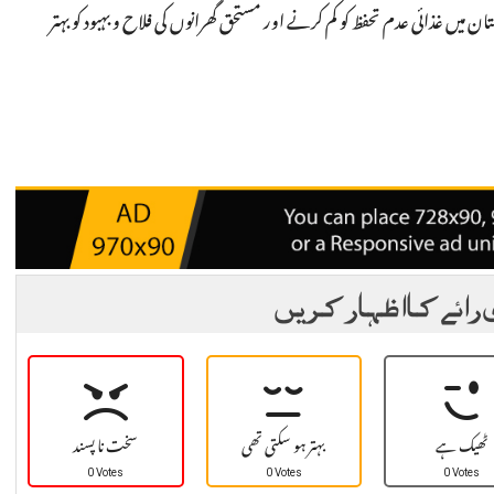
ن میں غذائی عدم تحفظ کو کم کرنے اور مستحق گھرانوں کی فلاح و بہبود کو بہتر
 رائے کا اظہار کریں
ٹھیک ہے
بہتر ہو سکتی تھی
سخت نا پسند
0 Votes
0 Votes
0 Votes