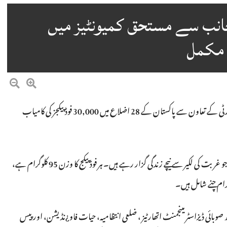
نب سے مستحق کمیونٹیز میں
اسلام آباد۔کنگ سلمان ریلیف سینٹر نے نیشنل ڈیزاسٹر مینجمنٹ اتھارٹی کے تعاون سے پاکستان کے 28 اضلاع میں 30,000 فوڈ پیکجز کی کامیاب
اس پہلے مرحلے کی تقسیم کا مقصد ان ہزاروں افراد کی معاونت کرنا ہے جو غربت کی لکیر سے نیچے زندگی گزار رہے ہیں۔ ہر فوڈ پیکج کا وزن 95 کلوگرام ہے،
وبائی ڈیزاسٹر مینجمنٹ اتھارٹیز ، ضلعی انتظامیہ، حیات فاو¿نڈیشن، اور پیس