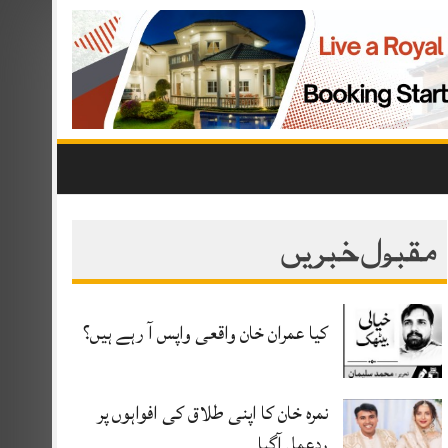
مقبول خبریں
کیا عمران خان واقعی واپس آ رہے ہیں؟
نمرہ خان کا اپنی طلاق کی افواہوں پر
ردعمل آگیا