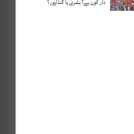
دار کون ہے؟ بشریٰ یا گنڈاپور؟