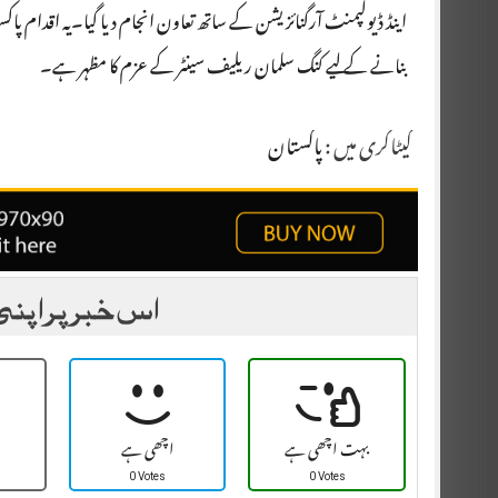
اینڈ ڈیولپمنٹ آرگنائزیشن کے ساتھ تعاون انجام دیا گیا۔یہ اقدام پاکستا
بنانے کے لیے کنگ سلمان ریلیف سینٹر کے عزم کا مظہر ہے۔
کیٹاگری میں :
پاکستان
اس خبر پر اپنی
بہت اچھی ہے
اچھی ہے
0 Votes
0 Votes