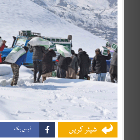
شیئر کریں
فیس بک