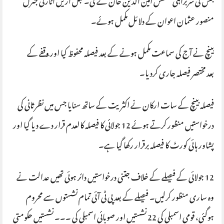
جس کی سربراہی جسٹس امین الدین خان نے کی۔ قبل ازیں اٹارنی جنرل
منصور عثمان اعوان کے دلائل مکمل ہوئے۔
بینچ نے آج کی سماعت مکمل ہونے کے بعد فیصلہ محفوظ کیا اور وقفے کے
بعد مختصر فیصلہ جاری کردیا۔
فیصلہ بینچ کے سات ارکان نے اکثریت کے ساتھ سنایا جس میں نظرثانی کی
درخواستیں منظور کرتے ہوئے 12 جولائی کا فیصلہ کالعدم قرار دے دیا گیا اور
پشاور ہائی کورٹ کا فیصلہ برقرار رکھا گیا ہے۔
12 جولائی کے فیصلے کے خلاف جتنی درخواستیں دائر ہوئی تھیں عدالت نے
وہ ساری منظور کرلیں۔ فیصلے کے بعد پی ٹی آئی تمام نشستوں سے محروم
ہوگئی، قومی اسمبلی کی 22 نشستیں اور صوبائی اسمبلی کی ۔۔۔ نشستیں حکومتی