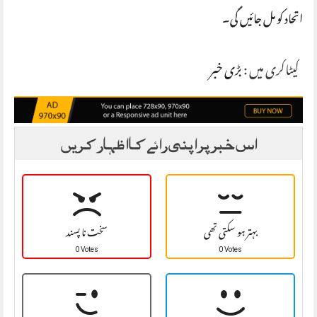
اتحاد کو مل جائیں گی۔
کیٹاگری میں :
بڑی خبر
اس خبر پر اپنی رائے کا اظہار کریں
بہتر ہو سکتی تھی
سخت نا پسند
0 Votes
0 Votes