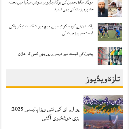
مولانا طارق جمیل کی یوگا ویڈیو پر سوشل میڈیا میں بحث،
حنا پرویز بٹ کی بھی تنقید
پاکستان نے کوریا کو تیسرے میچ میں شکست دیکر ہاکی
ٹیسٹ سیریز جیت لی
پیٹرول کی قیمت میں دوسرے روز بھی کمی کا اعلان
تازہ ویڈیوز
یو اے ای کی نئی ویزا پالیسی 2025:
بڑی خوشخبری آگئی