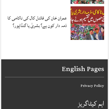
عمران خان کی فائنل کال کی ناکامی کا
ذمہ دار کون ہے؟ بشریٰ یا گنڈاپور؟
English Pages
Privacy Policy
اہم کیٹاگریز