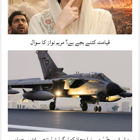
قیامت کتنے بجے ہے؟ مریم نواز کا سوال
مشرق وسطیٰ میں نیا محاذ کھل گیا، تیل تنصیبات پر حملوں