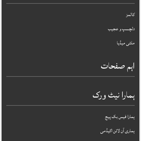
کالمز
دلچسپ و عجیب
ملٹی میڈیا
اہم صفحات
ہمارا نیٹ ورک
ہمارا فیس بک پیج
ہماری آن لائن اکیڈمی