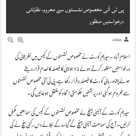
پی ٹی آئی مخصوص نشستوں سے محروم، نظرثانی
درخواستیں منظور
admin
اسلام آباد ۔سپریم کورٹ نے مخصوص نشستوں کے کیس میں نظرثانی کی
درخواستیں منظور کرتے ہوئے 12 جولائی کا فیصلہ کالعدم قرار دیتے
ہوئےپشاور ہائی کورٹ کا فیصلہ برقرار رکھا ہے، پی ٹی آئی مخصوص نشستوں
سے محروم ہوگئی اور یہ نشتیں حکومتی اتحاد کو منتقل ہوجائیں گی۔
سپریم کورٹ کے آئینی بینچ نے مخصوص نشستوں کے کیس کی سماعتیں مکمل
کرلیں۔ آج کی سماعت آئینی بینچ کے گیارہ کے بجائے دس رکنی بنچ نے کی