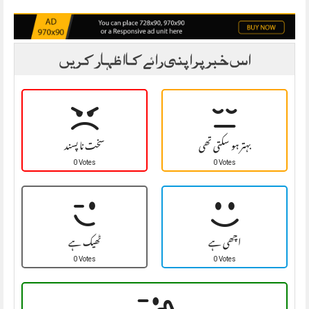
اس خبر پر اپنی رائے کا اظہار کریں
بہتر ہو سکتی تھی
سخت نا پسند
0 Votes
0 Votes
اچھی ہے
ٹھیک ہے
0 Votes
0 Votes