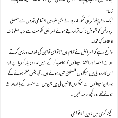
کہا کہ ہمیں جواب چاہیے، ہم اس معاملے کی مکمل اور شفاف تحقیقات چاہتے
ہیں۔
ایک روز پہلے امریکی محکمہ خارجہ نے بھی غزہ میں اجتماعی قبروں سے متعلق
رپورٹس کو تشویش ناک قرار دیتے ہوئے اسرائیلی حکومت سے مزید معلومات
کا تقاضا کیا تھا۔
واضح رہے کہ اسرائیل نے تمام بین الاقوامی قوانین کی خلاف ورزی کرتے
ہوئے النصر اور الشفا اسپتالوں کا محاصرہ کرکے انہیں تباہ و برباد کردیا ہے اور
اس کارروائی میں سیکڑوں فلسطینی شہید ہوئے ہیں۔ آپریشن ختم ہونے کے
بعد ان اسپتالوں سے سیکڑوں لاشیں ملی ہیں جن میں سے متعدد کے ہاتھ بندھے
ہوئے تھے اور کچھ برہنہ تھیں۔
کیٹاگری میں :
بین الاقوامی