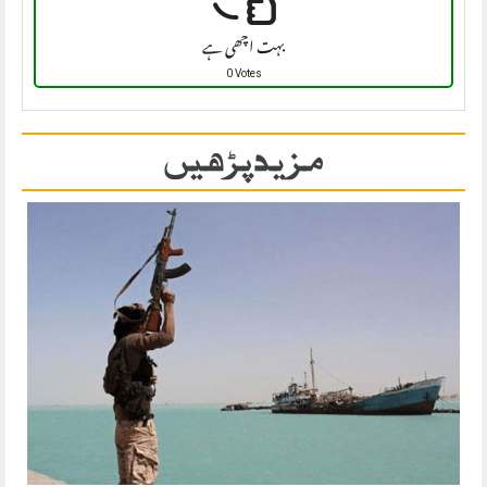
بہت اچھی ہے
0 Votes
مزید پڑھیں