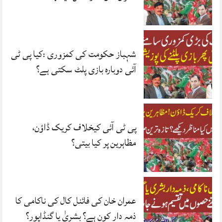
شہباز حکومت کی کمزوری :کیا پی ٹی
آئی دوبارہ بازی پلٹ سکتی ہے؟
پی ٹی آئی کیخلاف کریک ڈاؤن،
مظاہرین پر کیا بیتی؟
عمران خان کی فائنل کال کی ناکامی کا
ذمہ دار کون ہے؟ بشریٰ یا گنڈاپور؟