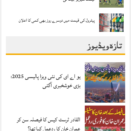
پیٹرول کی قیمت میں دوسرے روز بھی کمی کا اعلان
تازہ ویڈیوز
یو اے ای کی نئی ویزا پالیسی 2025:
بڑی خوشخبری آگئی
القادر ٹرسٹ کیس کا فیصلہ سن کر
عمران خان کا ردعمل کیا تھا؟