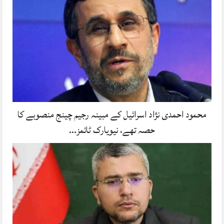
محمود احمدی نژاد اسرائیل کے مبینہ رجیم چینج منصوبے کا
حصہ تھے، نیویارک ٹائمز…