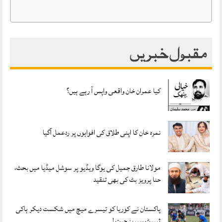
مقبول خبریں
کیا عمران خان واقعی واپس آ رہے ہیں؟
نمرہ خان کا اپنی طلاق کی افواہوں پر ردعمل آگیا
مولانا طارق جمیل کی یوگا ویڈیو پر سوشل میڈیا میں بحث،
حنا پرویز بٹ کی بھی تنقید
پاکستان نے کوریا کو تیسرے میچ میں شکست دیکر ہاکی
ٹیسٹ سیریز جیت لی