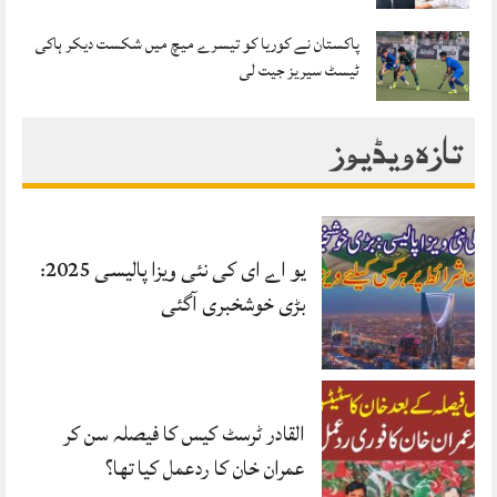
پاکستان نے کوریا کو تیسرے میچ میں شکست دیکر ہاکی
ٹیسٹ سیریز جیت لی
تازہ ویڈیوز
یو اے ای کی نئی ویزا پالیسی 2025:
بڑی خوشخبری آگئی
القادر ٹرسٹ کیس کا فیصلہ سن کر
عمران خان کا ردعمل کیا تھا؟