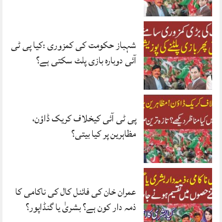
شہباز حکومت کی کمزوری :کیا پی ٹی
آئی دوبارہ بازی پلٹ سکتی ہے؟
پی ٹی آئی کیخلاف کریک ڈاؤن،
مظاہرین پر کیا بیتی؟
عمران خان کی فائنل کال کی ناکامی کا
ذمہ دار کون ہے؟ بشریٰ یا گنڈاپور؟