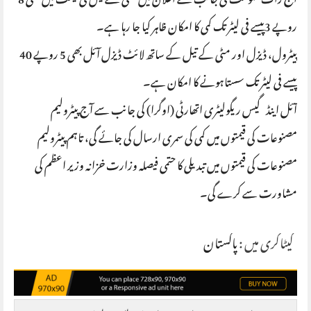
آج رات حکومت کی جانب سے اعلان میں مٹی کے تیل کی قیمت میں بھی 8
روپے 3پیسے فی لیٹر تک کمی کا امکان ظاہر کیا جا رہا ہے۔
پیٹرول، ڈیزل اور مٹی کے تیل کے ساتھ لائٹ ڈیزل آئل بھی 5 روپے 40
پیسے فی لیٹر تک سستاہونے کا امکان ہے۔
آئل اینڈ گیس ریگولیٹری اتھارٹی (اوگرا) کی جانب سے آج پیٹرولیم
مصنوعات کی قیمتوں میں کمی کی سمری ارسال کی جائے گی، تاہم پیٹرولیم
مصنوعات کی قیمتوں میں تبدیلی کا حتمی فیصلہ وزارت خزانہ وزیر اعظم کی
مشاورت سے کرے گی۔
کیٹاگری میں :
پاکستان