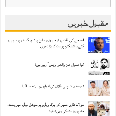
مقبول خبریں
اسلحے کی قلت پر ٹرمپ وزیر دفاع پیٹ ہیگستھ پر برہم ہو
گئے، واشنگٹن پوسٹ کا بڑا دعویٰ
کیا عمران خان واقعی واپس آ رہے ہیں؟
نمرہ خان کا اپنی طلاق کی افواہوں پر ردعمل آگیا
مولانا طارق جمیل کی یوگا ویڈیو پر سوشل میڈیا میں بحث،
حنا پرویز بٹ کی بھی تنقید