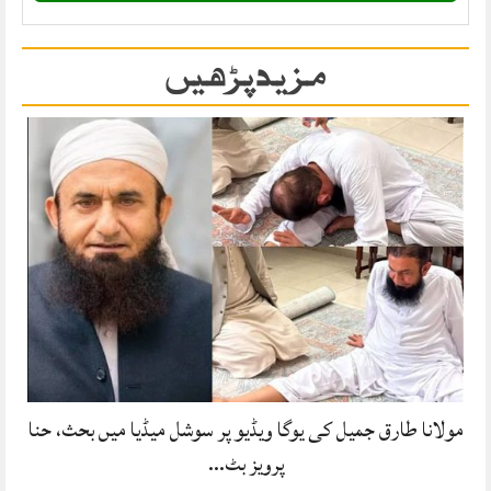
مزید پڑھیں
مولانا طارق جمیل کی یوگا ویڈیو پر سوشل میڈیا میں بحث، حنا
پرویز بٹ…