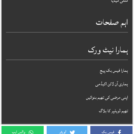
ملٹی میڈیا
اہم صفحات
ہمارا نیٹ ورک
ہمارا فیس بک پیج
ہماری آن لائن اکیڈمی
اپنی مرضی کی تھیم بنوائیں
تھیم ڈویلپر کا بلاگ
فیس بک
ٹویٹر
واٹس ایپ
Theme Designed & Developed By
DAILY AFAQ