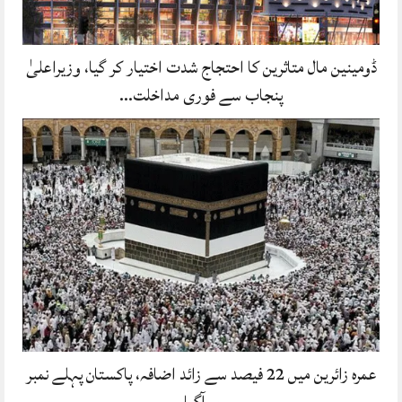
ڈومینین مال متاثرین کا احتجاج شدت اختیار کر گیا، وزیراعلیٰ
پنجاب سے فوری مداخلت…
عمرہ زائرین میں 22 فیصد سے زائد اضافہ، پاکستان پہلے نمبر
پر آگیا