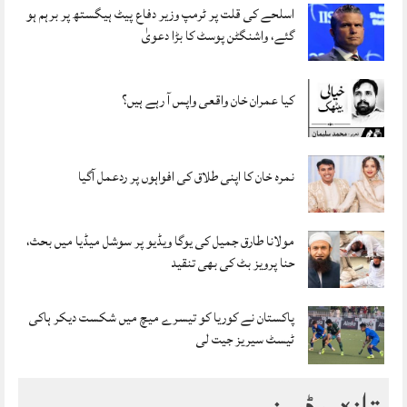
اسلحے کی قلت پر ٹرمپ وزیر دفاع پیٹ ہیگستھ پر برہم ہو
گئے، واشنگٹن پوسٹ کا بڑا دعویٰ
کیا عمران خان واقعی واپس آ رہے ہیں؟
نمرہ خان کا اپنی طلاق کی افواہوں پر ردعمل آگیا
مولانا طارق جمیل کی یوگا ویڈیو پر سوشل میڈیا میں بحث،
حنا پرویز بٹ کی بھی تنقید
پاکستان نے کوریا کو تیسرے میچ میں شکست دیکر ہاکی
ٹیسٹ سیریز جیت لی
تازہ ویڈیوز