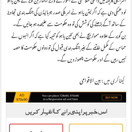
اسرائیلی کابینہ میں داخلی سلامتی کے امور کے وزیر ایتمار بن گویر نے نیتن یاہو
کو دھمکی دی ہے کہ اگر نیتن یاہو نے امریکی صدر جوبائیڈن کی جنگ بندی تجاویز
کے ساتھ آگے بڑھنے کی کوشش کی تو وہ حکومت سے علیحدہ ہو جائیں گے۔
بن گویر کے علاوہ سموٹریچ نے بھی نتین یاہو کو تنبیہ کیا ہے کہ اگر انہوں نے
حماس کے مکمل خاتمے کے بغیر جنگ بندی قبول کی تو دونوں حکومت کا حصہ
نہیں رہیں گے اور حکومت چھوڑ دیں گے۔
کیٹاگری میں :
بین الاقوامی
اس خبر پر اپنی رائے کا اظہار کریں