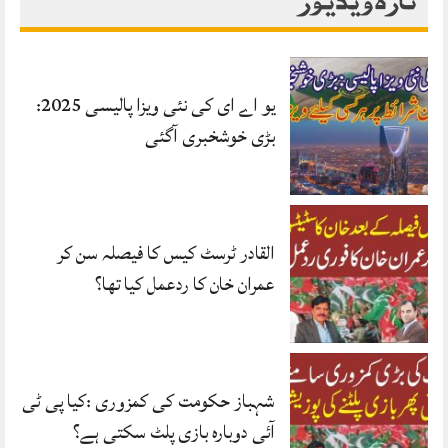
یو اے ای کی نئی ویزا پالیسی 2025:
بڑی خوشخبری آگئی
القادر ٹرسٹ کیس کا فیصلہ سن کر
عمران خان کا ردعمل کیا تھا؟
شہباز حکومت کی کمزوری :کیا پی ٹی
آئی دوبارہ بازی پلٹ سکتی ہے؟