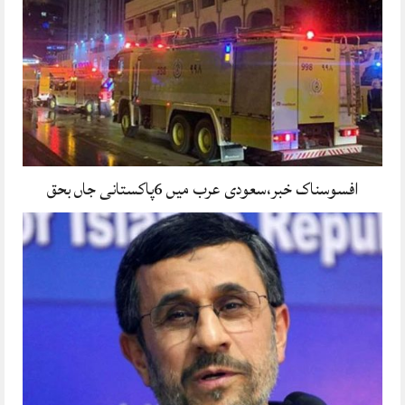
افسوسناک خبر،سعودی عرب میں 6پاکستانی جاں بحق