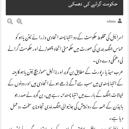
حکومت گرانے کی دھمکی
admin
اسرائیل کی مخلوط حکومت کے دو انتہا پسند اتحادی وزرا نے نیتن یاہو کو
حماس جنگ بندی کی صورت میں حکومتی اتحاد چھوڑنے اور حکومت گرانے
کی دھمکی دے دی۔
عرب میڈیا رپورٹ کے مطابق بن گویر اور بزالیل سموٹریچ نیتن یاہو کابینہ
کے انتہا پسندی میں سب سے آگے بڑھے ہوئے اتحادی ہیں اور دونوں کے
خیالات جنگ کے بارے میں انتہا پسندانہ رہے ہیں، بن گویر نے صدر جو
بائیڈن کے جمعہ کے روز پیش کی جانیوالی جنگ بندی تجاویز پر سخت ردعمل
دیا ہے۔