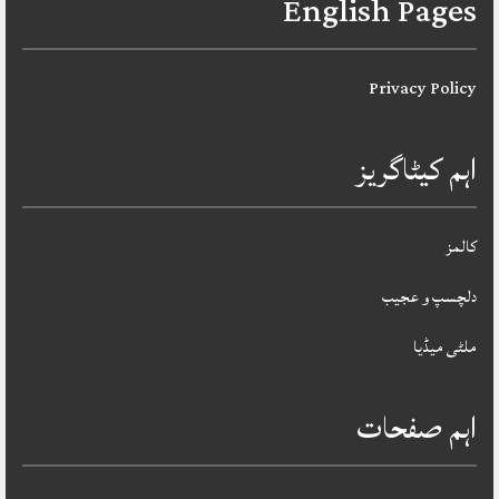
English Pages
Privacy Policy
اہم کیٹاگریز
کالمز
دلچسپ و عجیب
ملٹی میڈیا
اہم صفحات