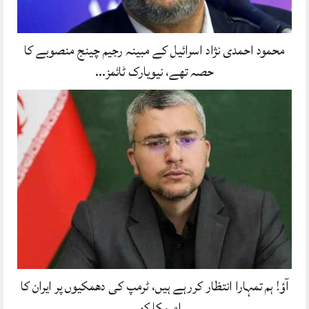
محمود احمدی نژاد اسرائیل کے مبینہ رجیم چینج منصوبے کا
حصہ تھے، نیویارک ٹائمز…
آؤ! ہم تمہارا انتظار کررہے ہیں، ٹرمپ کی دھمکیوں پر ایران کا
امریکا کو…