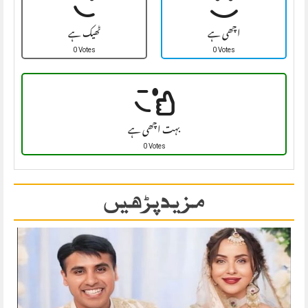
اچھی ہے
ٹھیک ہے
0 Votes
0 Votes
بہت اچھی ہے
0 Votes
مزید پڑھیں