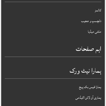
کالمز
دلچسپ و عجیب
ملٹی میڈیا
اہم صفحات
ہمارا نیٹ ورک
ہمارا فیس بک پیج
ہماری آن لائن اکیڈمی