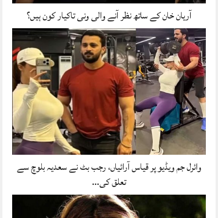
آریان خان کے ساتھ نظر آنے والی ونی تاکیار کون ہیں؟
وائرل جم ویڈیو پر قیاس آرائیاں، رجب بٹ نے سعدیہ بلوچ سے
تعلق کی…