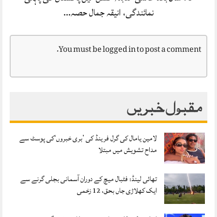
نمائندگی، انیقہ جمال حصہ…
You must be
logged in
to post a comment.
مقبول خبریں
لامین یامال کی گرل فرینڈ کی ’بری خبروں‘کی پوسٹ سے
مداح تشویش میں مبتلا
تھائی لینڈ: فٹبال میچ کے دوران آسمانی بجلی گرنے سے
ایک کھلاڑی جاں بحق، 12 زخمی