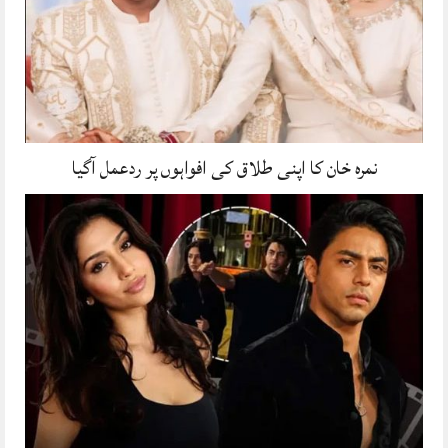
نمرہ خان کا اپنی طلاق کی افواہوں پر ردعمل آگیا