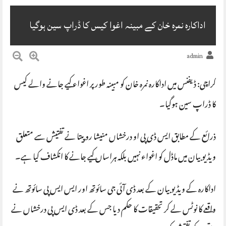
اداکارہ نمرہ خان کے مبینہ اغوا کیس کا ڈراپ سین ہوگیا
admin
کراچی: ڈیفنس میں اداکارہ نمرہ خان کو مبینہ طور پر اغواء کیے جانے والے کیس
کا ڈراپ سین ہوگیا۔
ذرائع کے مطابق ایس ڈی پی او درخشاں منیشا روپیتا نے تفتیش سے متعلق
ویڈیو بیان میں ماڈل کو اغواء نہیں بلکہ ہراساں کیے جانے کا انکشاف کیا ہے۔
اداکارہ کے ویڈیو بیان کے بعد ڈی آئی جی سائوتھ اور ایس ایس پی سائوتھ نے
واقعے کا نوٹس لے کر تحقیقات کا حکم دیا جس کے بعد ڈی ایس پی درخشاں نے