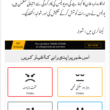
اداکارہ نمرہ خان کا کہنا ہے کی وہ پولیس کی کارکردگی سے انتہائی مطمئن ہیں،
پولیس نے دن رات کوشش کرکے تفتیش کی اور شواہد اکٹھا کیے۔
کیٹاگری میں :
شوبز
اس خبر پر اپنی رائے کا اظہار کریں
بہتر ہو سکتی تھی
سخت نا پسند
0 Votes
0 Votes