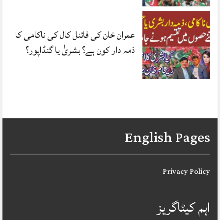
عمران خان کی فائنل کال کی ناکامی کا
ذمہ دار کون ہے؟ بشریٰ یا گنڈاپور؟
English Pages
Privacy Policy
اہم کیٹاگریز