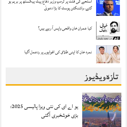
اسلحے کی قلت پر ٹرمپ وزیر دفاع پیٹ ہیگستھ پر برہم ہو
گئے، واشنگٹن پوسٹ کا بڑا دعویٰ
کیا عمران خان واقعی واپس آ رہے ہیں؟
نمرہ خان کا اپنی طلاق کی افواہوں پر ردعمل آگیا
تازہ ویڈیوز
یو اے ای کی نئی ویزا پالیسی 2025:
بڑی خوشخبری آگئی