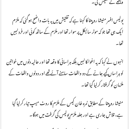
واقعے کے تفتیش کی۔
پولیس افسر منیشا روپیتا کا کہنا ہے کہ تفتیش میں یہ بات واضح ہوگئی کہ ملزم
ایک ہی تھا جو کہ موٹر سائیکل پر سوار تھا اور ملزم کے ساتھ کوئی اور فرد نہیں
تھا۔
انہوں نے کہا کہ یہ اغوا کا نہیں بلکہ ہراسانی کا وقعہ تھا اور حالیہ دنوں میں خواتین
کو ہراساں کیے جانے کے دو واقعات سامنے آئے تھے اور دونوں واقعات کے
ملزمان کو گرفتار کرلیا گیا تھا۔
منیشا روپیتا کے مطابق نمرہ خان کیس کے ملزم کا روٹ میپ تیار کرلیا گیا
ہے، تلاش جاری ہے اور جلد ملزم پولیس کی گرفت میں ہوگا۔