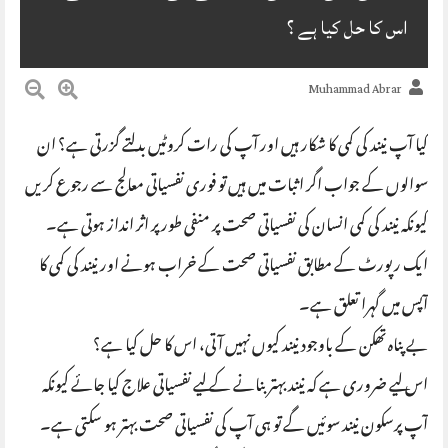
اس کا حل کیا ہے ؟
Muhammad Abrar
کیا آپ نیند کی کمی کا شکار ہیں اور آپ کی رات کروٹیں بدلتے گزرتی ہے؟ ان
سوالوں کے جواب اگر اثبات میں ہیں تو فوری نفسیاتی معالج سے رجوع کریں
کیونکہ نیند کی کمی انسان کی نفسیاتی صحت پر منفی طور پر اثر انداز ہوتی ہے۔
ایک رپورٹ کے مطابق نفسیاتی صحت کے خراب ہونے اور نیند کی کمی کا
آپس میں گہرا تعلق ہے۔
بے پناہ تھکن کے باوجود نیند کیوں نہیں آتی، اس کا حل کیا ہے؟
اس لیے ضروری ہے کہ نیند بہتر بنانے کے لیے نفسیاتی علاج کیا جائے کیونکہ
آپ پرسکون نیند سوئیں گے تو ہی آپ کی نفسیاتی صحت بہتر ہو سکتی ہے۔