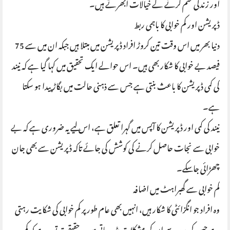
اور زندگی ختم کرنے کے خیالات ابھرتے ہیں۔
ڈپریشن اور کم خوابی کا باہمی ربط
دنیا بھر میں اس وقت تین کروڑ افراد ڈپریشن میں مبتلا ہیں جبکہ ان میں سے 75
فیصد بے خوابی کا شکار بھی ہیں۔ اس حوالے ایک تحقیق میں کہا گیا ہے کہ نیند
کی کمی ڈپریشن کا باعث بنتی ہے جس سے ذہنی حالت میں بگاڑ پیدا ہو سکتا
ہے۔
نیند کی کمی اور ڈپریشن کا آپس میں گہرا تعلق ہے، اس لیے یہ ضروری ہے کہ بے
خوابی سے نجات حاصل کرنے کی کوشش کی جائے تاکہ ڈپریشن سے بھی جان
چھڑائی جا سکے۔
کم خوابی سے گھبراہٹ میں اضافہ
وہ افراد جو انگزائٹی کا شکار ہیں، انہیں بھی عام طور پر کم خوابی کی شکایت رہتی