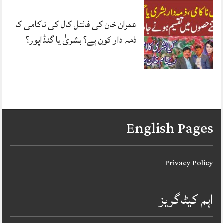
عمران خان کی فائنل کال کی ناکامی کا
ذمہ دار کون ہے؟ بشریٰ یا گنڈاپور؟
English Pages
Privacy Policy
اہم کیٹاگریز