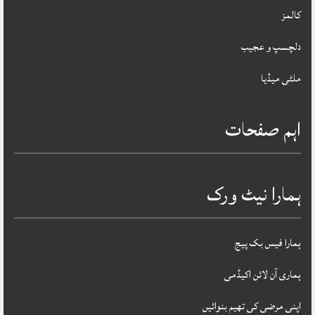
کالمز
دلچسپ و عجیب
ملٹی میڈیا
اہم صفحات
ہمارا نیٹ ورک
ہمارا فیس بک پیج
ہماری آن لائن اکیڈمی
اپنی مرضی کی تھیم بنوائیں