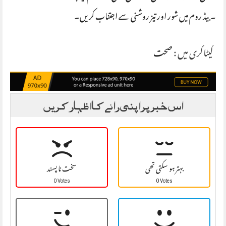
۔ بیڈ روم میں شور اور تیز روشنی سے اجتناب کریں۔
کیٹاگری میں :
صحت
اس خبر پر اپنی رائے کا اظہار کریں
بہتر ہو سکتی تھی
سخت نا پسند
0 Votes
0 Votes