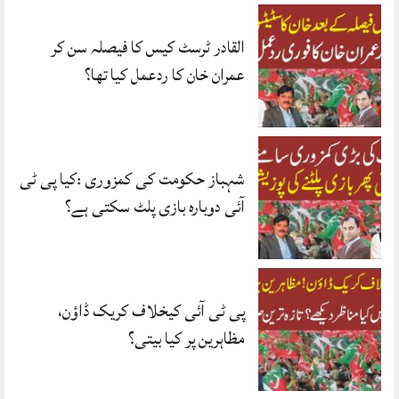
القادر ٹرسٹ کیس کا فیصلہ سن کر
عمران خان کا ردعمل کیا تھا؟
شہباز حکومت کی کمزوری :کیا پی ٹی
آئی دوبارہ بازی پلٹ سکتی ہے؟
پی ٹی آئی کیخلاف کریک ڈاؤن،
مظاہرین پر کیا بیتی؟