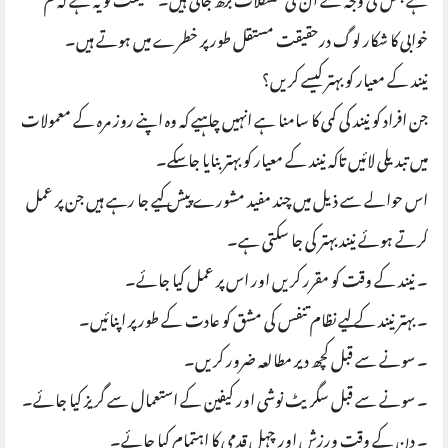
ہے جس کی وجہ سے ان کی مشکلات بڑھ جاتی ہیں۔ حقیقت تو یہ ہے کہ کم
خوابی کا شکار لوگ درحقیقت مستقل طور پر خطرے میں ہوتے ہیں۔
نیند کے معیار کو بہتر کیسے کریں؟
جن افراد کو نیند کی کمی کا سامنا ہے انہیں چاہیے کہ وہ اپنے روز مرہ کے معمولات
میں تبدیلی لائیں تاکہ نیند کے معیار کو بہتر بنایا جا سکے۔
اس حوالے سے ذیل میں چند مفید مشورے پیش کیے جا رہے ہیں جن پر عمل
کرتے ہوئے نیند بہتر کی جا سکتی ہے۔
۔ نیند کے وقت کو مقرر کریں اور اس پر عمل کیا جائے۔
۔ بہتر نیند کے لیے نظام تنفس کی مشق کو عادت کے طور پر اپنائیں۔
۔ سونے سے قبل کچھ دیر مطالعہ ضرور کریں۔
۔ سونے سے قبل سگریٹ نوشی اور کیفین کے استعمال سے گریز کیا جائے۔
۔ دن کے وقت ورزش اور چہل قدمی کا اہتمام کیا جائے۔