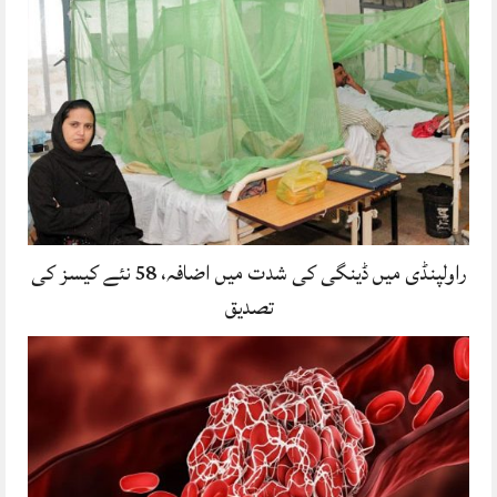
راولپنڈی میں ڈینگی کی شدت میں اضافہ، 58 نئے کیسز کی
تصدیق