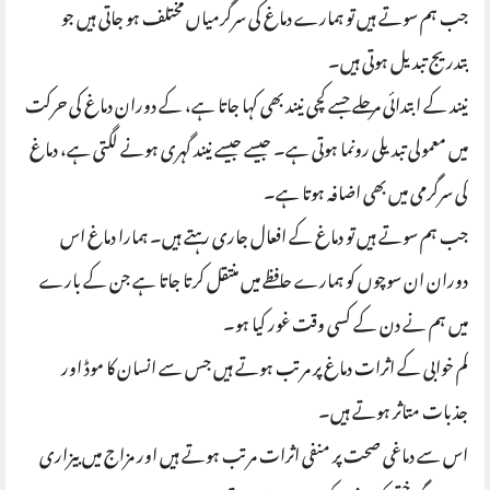
جب ہم سوتے ہیں تو ہمارے دماغ کی سرگرمیاں مختلف ہو جاتی ہیں جو
بتدریج تبدیل ہوتی ہیں۔
نیند کے ابتدائی مرحلے جسے کچی نیند بھی کہا جاتا ہے، کے دوران دماغ کی حرکت
میں معمولی تبدیلی رونما ہوتی ہے۔ جیسے جیسے نیند گہری ہونے لگتی ہے، دماغ
کی سرگرمی میں بھی اضافہ ہوتا ہے۔
جب ہم سوتے ہیں تو دماغ کے افعال جاری رہتے ہیں۔ ہمارا دماغ اس
دوران ان سوچوں کو ہمارے حافظے میں منتقل کرتا جاتا ہے جن کے بارے
میں ہم نے دن کے کسی وقت غور کیا ہو۔
کم خوابی کے اثرات دماغ پر مرتب ہوتے ہیں جس سے انسان کا موڈ اور
جذبات متاثر ہوتے ہیں۔
اس سے دماغی صحت پر منفی اثرات مرتب ہوتے ہیں اور مزاج میں بیزاری