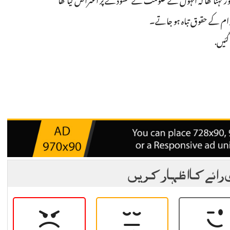
ز کہنا تھا کہ انہوں نے حکومت کے مسودے پر اعتراض کیا تھا
ام کے حقوق تباہ ہو جاتے۔
گئیں.
 رائے کا اظہار کریں