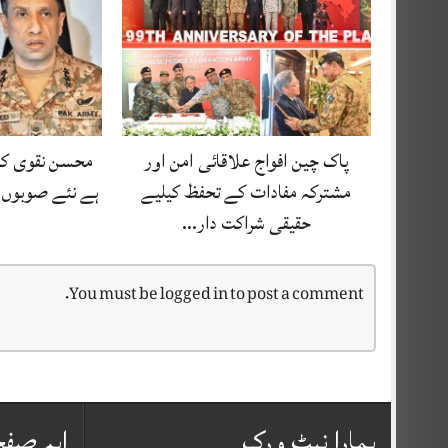
پاک چین افواج علاقائی امن اور
محسن نقوی کا 
مشترکہ مفادات کے تحفظ کیلیے
ہے نئے صوبوں ک
حقیقی شراکت دار…
You must be
logged in
to post a comment.
ہمارا نیٹ ورک
اہم صف