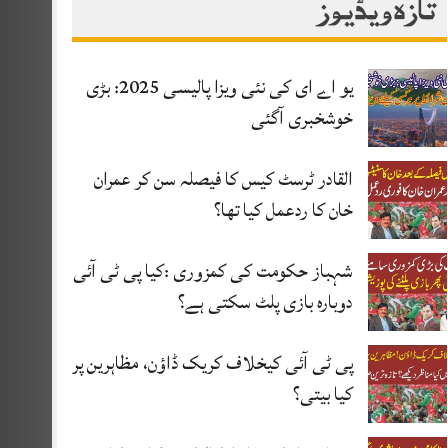
تازہ ویڈیوز
یو اے ای کی نئی ویزا پالیسی 2025: بڑی
خوشخبری آگئی
القادر ٹرسٹ کیس کا فیصلہ سن کر عمران
خان کا ردعمل کیا تھا؟
شہباز حکومت کی کمزوری :کیا پی ٹی آئی
دوبارہ بازی پلٹ سکتی ہے؟
پی ٹی آئی کیخلاف کریک ڈاؤن، مظاہرین پر
کیا بیتی؟