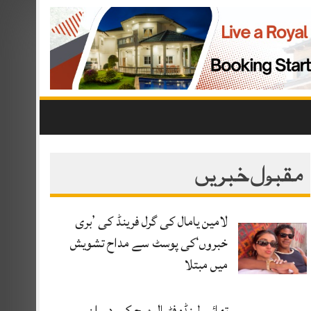
مقبول خبریں
لامین یامال کی گرل فرینڈ کی ’بری
خبروں‘کی پوسٹ سے مداح تشویش
میں مبتلا
تھائی لینڈ: فٹبال میچ کے دوران