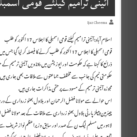
آئینی ترامیم کیلئے قومی اسمبلی کا اجلاس 
Ijaz Cheema
اسلام آباد:آئینی ترامیم کیلئے قومی اسمبلی کا اجلاس 17 اکتوبر کو طلب
قومی اسمبلی کا اجلاس 17 اکتوبر کو طلب کرنے کا فیصلہ کر لیا گیا جس میں 26ویں آئینی ترمیم پر بحث کی جائے گی۔
ذرائع کا کہنا ہے کہ حکومت اور اپوزیشن میں 26ویں آئینی ترمیم کے حوالے سے کافی حد تک ہم آہنگی پیدا ہوچکی ہے.
حکومتی ٹیم کی جانب سے مختلف جماعتوں سے ملاقات بھی جاری ہیں
مجوزہ آئینی ترمیم کے مسودے پر حتمی مذاکرات جاری ہیں.
اس حوالے سے مولانا فضل الرحمان اور بلاول بھٹو زرداری کے درم
چیئرمین پیپلز پارٹی بلاول بھٹو زرداری سے ملاقات کے بعد مولانا فضل 
لاہور میں مسلم لیگ ن کے صدر اور سابق وزیراعظم نواز شریف سے