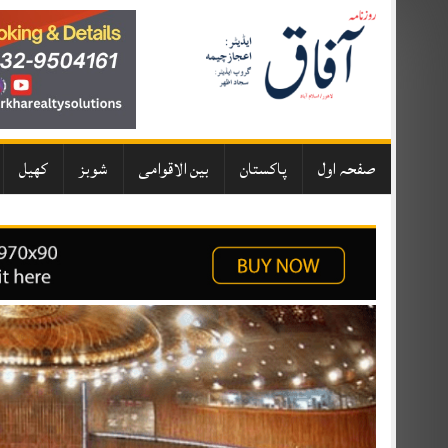
Skip
to
content
صفحہ اول
پاکستان
بین الاقوامی
شوبز
کھیل