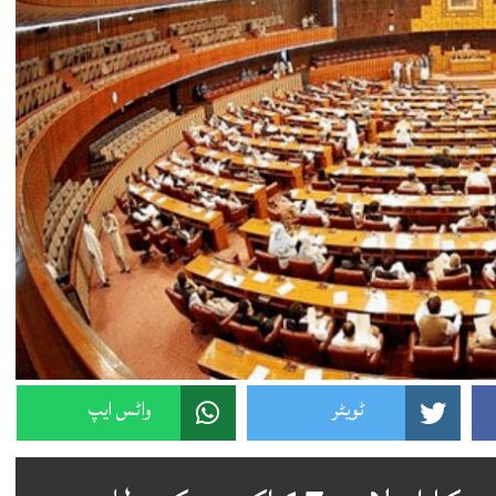
ٹویٹر
واٹس ایپ