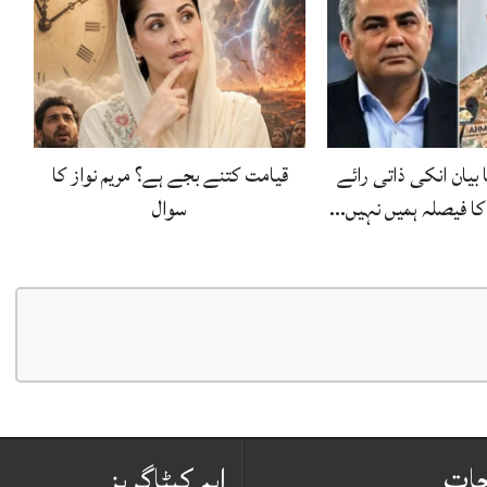
بیان انکی ذاتی رائے
قیامت کتنے بجے ہے؟ مریم نواز کا
ا فیصلہ ہمیں نہیں…
سوال
حات
اہم کیٹاگریز