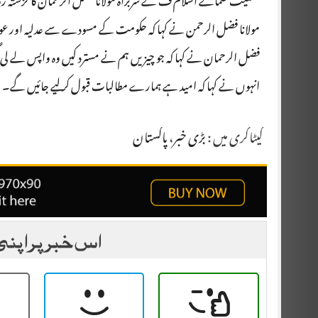
جمعیت علمائے اسلام ف کے سربراہ مولانا فضل الرحمان کا گزشتہ رو
مولانا فضل الرحمن نے کہا کہ حکومت کے مسودے سے عدلیہ اور عو
فضل الرحمان نے کہا کہ جو چیزیں ہم نے مسترد کیں وہ واپس لے لی 
انہوں نے کہا کہ امید ہے ہمارے مطالبات قبول کر لیے جائیں گے۔
کیٹاگری میں :
بڑی خبر
،
پاکستان
اس خبر پر اپنی