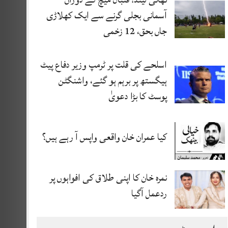
آسمانی بجلی گرنے سے ایک کھلاڑی
جاں بحق، 12 زخمی
اسلحے کی قلت پر ٹرمپ وزیر دفاع پیٹ
ہیگستھ پر برہم ہو گئے، واشنگٹن
پوسٹ کا بڑا دعویٰ
کیا عمران خان واقعی واپس آ رہے ہیں؟
نمرہ خان کا اپنی طلاق کی افواہوں پر
ردعمل آگیا