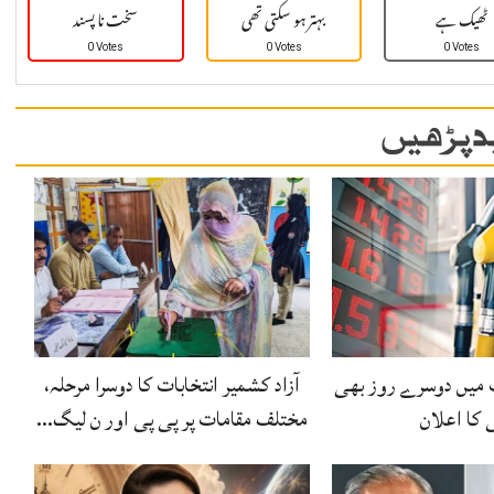
ٹھیک ہے
بہتر ہو سکتی تھی
سخت نا پسند
0 Votes
0 Votes
0 Votes
 پڑھیں
 میں دوسرے روز بھی
آزاد کشمیر انتخابات کا دوسرا مرحلہ،
 کا اعلان
مختلف مقامات پر پی پی اور ن لیگ…