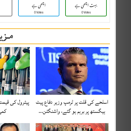
بہت اچھی ہے
اچھی ہے
0 Votes
0 Votes
مزید
اسلحے کی قلت پر ٹرمپ وزیر دفاع پیٹ
پیٹرول کی قیمت
ہیگستھ پر برہم ہو گئے، واشنگٹن…
کمی