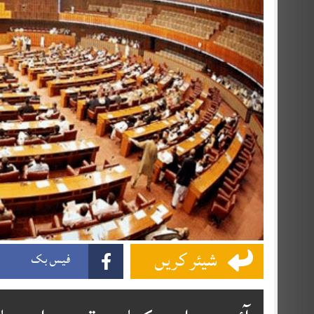
شیئر کریں
فیس بک