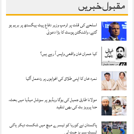
مقبول خبریں
اسلحے کی قلت پر ٹرمپ وزیر دفاع پیٹ ہیگستھ پر برہم ہو
گئے، واشنگٹن پوسٹ کا بڑا دعویٰ
کیا عمران خان واقعی واپس آ رہے ہیں؟
نمرہ خان کا اپنی طلاق کی افواہوں پر ردعمل آگیا
مولانا طارق جمیل کی یوگا ویڈیو پر سوشل میڈیا میں بحث،
حنا پرویز بٹ کی بھی تنقید
پاکستان نے کوریا کو تیسرے میچ میں شکست دیکر ہاکی
ٹیسٹ سیریز جیت لی