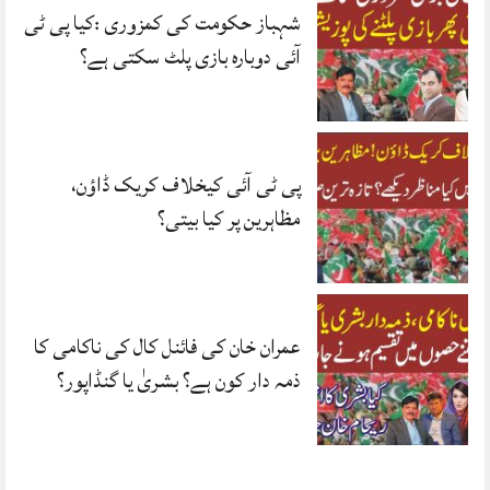
شہباز حکومت کی کمزوری :کیا پی ٹی
آئی دوبارہ بازی پلٹ سکتی ہے؟
پی ٹی آئی کیخلاف کریک ڈاؤن،
مظاہرین پر کیا بیتی؟
عمران خان کی فائنل کال کی ناکامی کا
ذمہ دار کون ہے؟ بشریٰ یا گنڈاپور؟