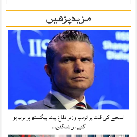
مزید پڑھیں
اسلحے کی قلت پر ٹرمپ وزیر دفاع پیٹ ہیگستھ پر برہم ہو
گئے، واشنگٹن…