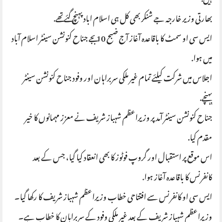
ہیں.
بھارتی وزیر خارجہ جے شنکر بھی کل ہی اسلام اباد پہنچ گئے تھے.
ایس سی او سمٹ کا باقاعدہ آغاز آج ضبح 10 بجے جناح کنونشن سینٹر اسلام آباد
میں ہوا.
اجلاس میں شرکت کیلئے تمام غیر ملکی سربراہان اور وفود جناح کنونشن سینٹر
پہنچے.
جناح کنونشن سینٹر آمد پر وزیراعظم شہباز شریف نے معزز مہمانوں کا خیر
مقدم کیا.
اس موقع پر استقبال اور گروپ فوٹوز کا بھی انعقاد کیا گیا، جس کے بعد
کانفرنس کا باقاعدہ آغاز ہوا.
ایس سی او کانفرنس سے افتتاحی خطاب وزیراعظم شہباز شریف کا رکھا گیا۔
وزیراعظم شہباز شریف کے بعد غیر ملکی وفود کے سربراہان کا خطاب ہے۔