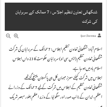
شنگھائی تعاون تنظیم اجلاس : 7 ممالک کے سربراہان
کی شرکت
Ijaz Cheema
اسلام آباد: شنگھائی تعاون تنظیم اجلاس : 7 ممالک کے سربراہان کی شرکت
شنگھائی تعاون تنظیم (ایس سی او) سربراہان حکومت کا 23 واں اجلاس
اسلام باد میں‌ہورہا ہے.
اجلاس میں شرکت کیلئے معزز مہمان کل ہی پاکستان پہنچ گئےتھے.
شنگھائی تعاون تنظیم کے اجلاس میں شرکت کے لیے 7 ممالک کے وزرائے
اعظم، ایران کے نائب صدر اور منگولیا کے وزیر اعظم بطور مبصر شریک