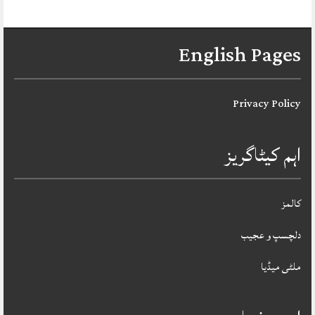
English Pages
Privacy Policy
اہم کیٹاگریز
کالمز
دلچسپ و عجیب
ملٹی میڈیا