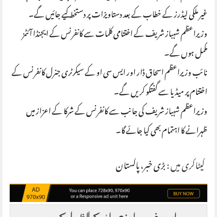
غیر ملکی لیڈرز کے خطاب کے بعد دستاویزات پر دستخط کیے جائیں گے۔
وزیراعظم شہباز شریف کے اختتامی کلمات سے کانفرنس کے ایجنڈا آئٹمز
مکمل ہوں گے۔
نائب وزیراعظم اسحاق ڈار اور ایس سی او کے سیکرٹری جنرل کانفرنس کے
اختتام پر میڈیا سے گفتگو کریں گے۔
وزیراعظم شہباز شریف کی جانب سے کانفرنس کے شرکا کے اعزاز میں
ظہرانے کا اہتمام بھی کیا جائے گا۔
کیٹاگری میں :
بڑی خبر
،
پاکستان
اس خبر پر اپنی رائے کا اظہار کریں