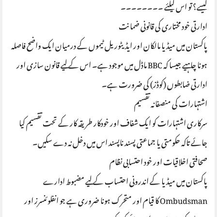
کیسے؟ تو اس کیلئے ۔۔۔۔۔۔۔۔
ادارتی خود مختاری کی قانونی ضمانت
پاکستان میں میڈیا مالکان اور ایڈیٹوریل ٹیموں کے درمیان ایک واضح فاصلہ
ہونا چاہیے جیسا کہ BBC ماڈل میں موجود ہے۔ اس کے لیے قانون سازی اور
ادارتی ضابطوں (کوڈز) کی ضرورت ہے۔
اشتہارات کی منصفانہ تقسیم
سرکاری اشتہارات کو ایک شفاف اور خودکار طریقہ کار کے تحت تقسیم کیا
جائے تاکہ حکومتی یا جماعتی پسند ناپسند اس میں دخل نہ دے سکیں۔
صحافتی اخلاقیات اور خود احتسابی نظام
پاکستان میں میڈیا کے اندرونی احتساب کے لیے مضبوط ادارے
Ombudsman کا قیام اور متحرک ہونا ضروری ہے جو انفلوئنسرز اور