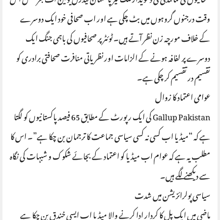
صحافیوں کی نمائندگی کی دعویدار ملک گیر پاکستان فیڈرل یونین آف جرنلٹس اس
وقت درجنوں گروہوں میں بٹ چکی ہے اور اب صحافی خود ایک دوسرے
کے خلاف مورچہ زن نظر آتے ہیں۔ ٹوئٹر پر صحافیوں کی باہمی جنگ ایک
دوسرے پر لفافہ ہونے کے الزامات اور نظریاتی منافرت صحافتی برادری کو
تقسیم در تقسیم کر چکی ہے۔
عوامی اعتماد کا زوال
Gallup Pakistan کی ایک رپورٹ کے مطابق 65 فیصد پاکستانیوں کو لگتا
ہے کہ “میڈیا اب کسی نہ کسی سیاسی جماعت کا ترجمان بن چکا ہے”۔ اس کا
مطلب یہ ہے کہ عوام اب میڈیا کو اعتماد کے بجائے شکوک و شبہات کی نگاہ
سے دیکھنے لگے ہیں۔
سیاسی پولرائزیشن میں شدت
ماضی میں ایک پل کا کردار ادا کرنے والا میڈیا اب ایسی خندق بن چکا ہے