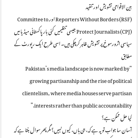
بین الاقوامی تشویش اور تنقید
Reporters Without Borders (RSF) اور Committee to
Protect Journalists (CPJ) جیسی تنظیمیں کئی بار پاکستانی میڈیا میں
سیاسی اثرورسوخ پر تشویش ظاہر کرچکی ہیں۔ اسی طرح ایک رپورٹ کے
مطابق
“Pakistan’s media landscape is now marked by
growing partisanship and the rise of political
clientelism, where media houses serve partisan
interests rather than public accountability.”
کیا حل ممکن ہے؟
آسان سا جواب تو یہ ہے کہ، جی ہاں، کیوں نہیں؟ مگر پھر سوال بنتا ہے کہ