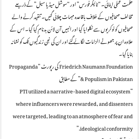
حکمت عملی اپنائی۔ “ٹائیگر فورس” اور “سوشل میڈیا سیل” کے ذریعے
مخالف صحافیوں کے خلاف باقاعدہ مہمات چلائی گئیں۔ تنقید کرنے والے
صحافیوں کو نوکریوں سے نکلوایا گیا اور انہیں آن لائن بدنام کیا گیا۔ اس کے
علاوہ ان پر جھوٹے الزامات لگائے گئے اور ان کی نجی زندگیوں تک کو نشانہ
بنایا گیا۔
Friedrich Naumann Foundation کی رپورٹ “Propaganda
& Populism in Pakistan” کے مطابق
“PTI utilized a narrative-based digital ecosystem
where influencers were rewarded, and dissenters
were targeted, leading to an atmosphere of fear and
ideological conformity.”