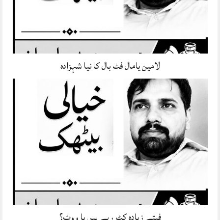
لامین یامال فٹ بال کا نیا شہزادہ
فیتے زیادہ کٹ رہے ہیں یا ووٹ؟