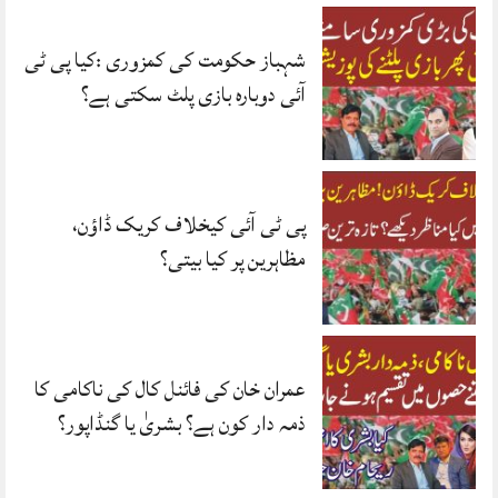
شہباز حکومت کی کمزوری :کیا پی ٹی
آئی دوبارہ بازی پلٹ سکتی ہے؟
پی ٹی آئی کیخلاف کریک ڈاؤن،
مظاہرین پر کیا بیتی؟
عمران خان کی فائنل کال کی ناکامی کا
ذمہ دار کون ہے؟ بشریٰ یا گنڈاپور؟