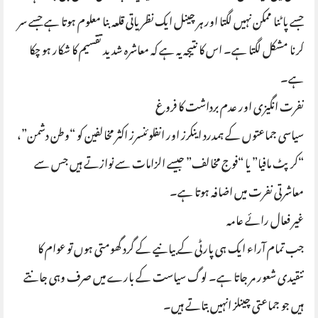
جسے پاٹنا ممکن نہیں لگتا اور ہر چینل ایک نظریاتی قلعہ بنا معلوم ہوتا ہے جسے سر
کرنا مشکل لگتا ہے۔ اس کا نتیجہ یہ ہے کہ معاشرہ شدید تقسیم کا شکار ہو چکا
ہے۔
نفرت انگیزی اور عدم برداشت کا فروغ
سیاسی جماعتوں کے ہمدرد اینکرز اور انفلوئنسرز اکثر مخالفین کو “وطن دشمن”،
“کرپٹ مافیا” یا “فوج مخالف” جیسے الزامات سے نوازتے ہیں جس سے
معاشرتی نفرت میں اضافہ ہوتا ہے۔
غیر فعال رائے عامہ
جب تمام آراء ایک ہی پارٹی کے بیانیے کے گرد گھومتی ہوں تو عوام کا
تنقیدی شعور مر جاتا ہے۔ لوگ سیاست کے بارے میں صرف وہی جانتے
ہیں جو جماعتی چینلز انہیں بتاتے ہیں۔