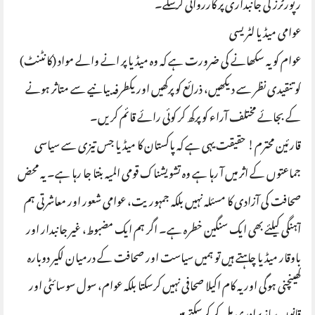
رپورٹرز کی جانبداری پر کارروائی کرسکے۔
عوامی میڈیا لٹریسی
عوام کو یہ سکھانے کی ضرورت ہے کہ وہ میڈیا پر انے والے مواد (کانٹنٹ)
کو تنقیدی نظر سے دیکھیں، ذرائع کو پرکھیں اور یکطرفہ بیانیے سے متاثر ہونے
کے بجائے مختلف آراء کو پرکھ کر کوئی رائے قائم کریں۔
قارئین محترم! حقیقت یہی ہے کہ پاکستان کا میڈیا جس تیزی سے سیاسی
جماعتوں کے اثر میں آ رہا ہے وہ تشویشناک قومی المیہ بنتا جا رہا ہے۔ یہ محض
صحافت کی آزادی کا مسئلہ نہیں بلکہ جمہوریت، عوامی شعور اور معاشرتی ہم
آہنگی کیلئے بھی ایک سنگین خطرہ ہے۔ اگر ہم ایک مضبوط، غیر جانبدار اور
باوقار میڈیا چاہتے ہیں تو ہمیں سیاست اور صحافت کے درمیان لکیر دوبارہ
کھینچنی ہوگی اور یہ کام اکیلا صحافی نہیں کرسکتا بلکہ عوام، سول سوسائٹی اور