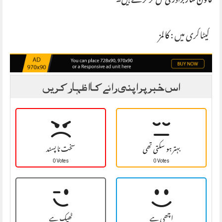
قانون ساز برادری مل کر کرسکتے ہیں۔
کیٹاگری میں :
کالمز
اس خبر پر اپنی رائے کا اظہار کریں
بہتر ہو سکتی تھی
سخت نا پسند
0 Votes
0 Votes
اچھی ہے
ٹھیک ہے