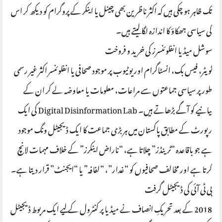
تک ظاہر ہو چکی ہیں کہ اکثر ناظرین بھی چینل یا اینکر کے پروگرام کو دیکھ کر اس
کی سیاسی جھکاؤ کا اندازہ لگا لیتے ہیں۔
سوشل میڈیا انفلوئنسرز کی خرید و فروخت
ٹویٹر، فیس بک، انسٹاگرام اور یوٹیوب پر موجود صحافی یا انفلوئنسر اکثر غیر رسمی
طور پر سیاسی جماعتوں سے مراعات، معلومات یا معاوضہ لے کر ان کے
بیانیے کو آگے بڑھاتے ہیں۔ Digital Disinformation Lab کی ایک
رپورٹ کے مطابق پاکستان میں ہر بڑی جماعت کا ایک ڈیجیٹل ونگ موجود
ہے جو باقاعدہ “ٹرینڈز” چلاتا ہے، “ناراض اینکرز” کے خلاف مہمات لانچ
کرتا ہے اور مخالف صحافیوں کو “غدار”، “لفافہ” یا “ایجنٹ” قرار دیتا ہے۔
پی ٹی آئی کی ڈیجیٹل گرفت
2018 کے بعد تحریکِ انصاف نے میڈیا پر کنٹرول کے لیے ایک مربوط ڈیجیٹل