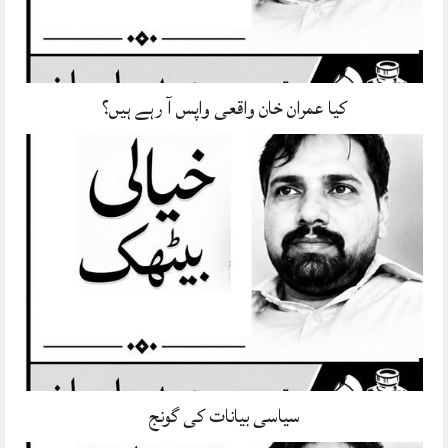
کیا عمران خان واقعی واپس آ رہے ہیں؟
سیاسی بیانات کی گونج