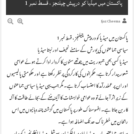
پاکستان میں میڈیا کو درپیش چیلنجز ، قسط نمبر 1
Ijaz Cheema
پاکستان میں میڈیا کو درپیش چیلنجز ، قسط نمبر 1
سیاسی جماعتوں کی یورش کے سامنے نحیف اور نہتا میڈیا
میڈیا کسی بھی جمہوریت میں چوتھے ستون کا کردار ادا کرتے ہوئے عوامی
شعور بیدار کرتا ہے، حکمرانوں کی کارکردگی پر نظر رکھتا ہے اور حکومتی پالیسیوں
اور ان پر عملدرآمد کا احتساب کرتا ہے۔ مگر جب یہی میڈیا سیاسی جماعتوں
کے زیرِ اثر آ جائے تو وہ عوامی خواہشات کا آئینہ بننے کے بجائے طاقت کا آلہ
کار بن جاتا ہے۔ افسوسناک طور پر پاکستان میں گزشتہ چند دہائیوں میں اس
رجحان میں خطرناک حد تک اضافہ ہوا ہے۔