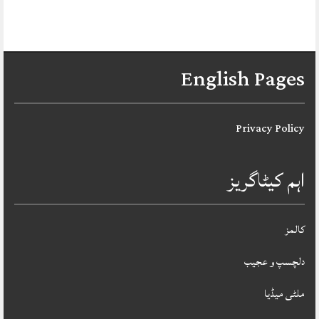
English Pages
Privacy Policy
اہم کیٹاگریز
کالمز
دلچسپ و عجیب
ملٹی میڈیا