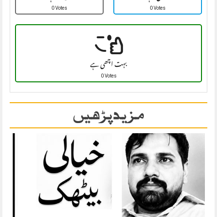
0 Votes
0 Votes
بہت اچھی ہے
0 Votes
مزید پڑھیں