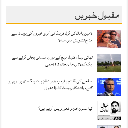
مقبول خبریں
لامین یامال کی گرل فرینڈ کی ’بری خبروں‘کی پوسٹ سے
مداح تشویش میں مبتلا
تھائی لینڈ: فٹبال میچ کے دوران آسمانی بجلی گرنے سے
ایک کھلاڑی جاں بحق، 12 زخمی
اسلحے کی قلت پر ٹرمپ وزیر دفاع پیٹ ہیگستھ پر برہم ہو
گئے، واشنگٹن پوسٹ کا بڑا دعویٰ
کیا عمران خان واقعی واپس آ رہے ہیں؟