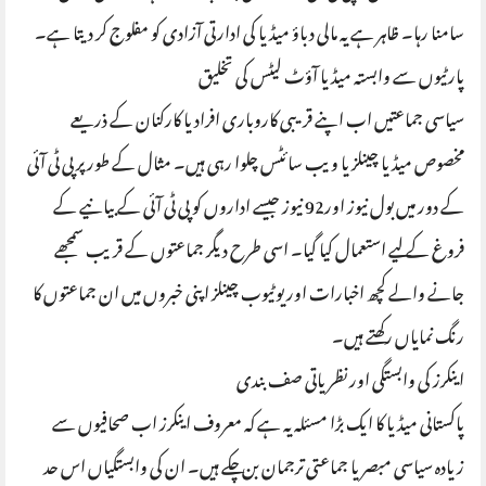
سامنا رہا۔ ظاہر ہے یہ مالی دباؤ میڈیا کی ادارتی آزادی کو مفلوج کر دیتا ہے۔
پارٹیوں سے وابستہ میڈیا آؤٹ لیٹس کی تخلیق
سیاسی جماعتیں اب اپنے قریبی کاروباری افراد یا کارکنان کے ذریعے
مخصوص میڈیا چینلز یا ویب سائٹس چلوا رہی ہیں۔ مثال کے طور پر پی ٹی آئی
کے دور میں بول نیوز اور92 نیوز جیسے اداروں کو پی ٹی آئی کے بیانیے کے
فروغ کے لیے استعمال کیا گیا۔ اسی طرح دیگر جماعتوں کے قریب سمجھے
جانے والے کچھ اخبارات اور یوٹیوب چینلز اپنی خبروں میں ان جماعتوں کا
رنگ نمایاں رکھتے ہیں۔
اینکرز کی وابستگی اور نظریاتی صف بندی
پاکستانی میڈیا کا ایک بڑا مسئلہ یہ ہے کہ معروف اینکرز اب صحافیوں سے
زیادہ سیاسی مبصر یا جماعتی ترجمان بن چکے ہیں۔ ان کی وابستگیاں اس حد