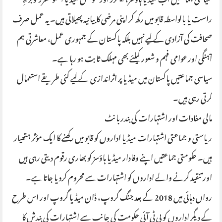
سیاسی جماعتیں اب میڈیا ہاؤسز، اینکرز اور سوشل میڈیا انفلوئنسرز کو براہِ
راست یا بالواسطہ قابو میں رکھ کر اپنی مرضی کا بیانیہ پھیلاتی ہیں۔ یہ عمل صرف
صحافت کی آزادی کے لیے نہیں بلکہ پاکستان کے جمہوری عمل، معاشرتی ہم
آہنگی اور عوامی فہم و شعور کیلئے بھی مہلک ثابت ہو رہا ہے۔
سیاسی جماعتیں پاکستان میں میڈیا پر اثراندازی کے لیے کئی طریقے استعمال
کرتی رہی ہیں۔
مالی مفادات اور اشتہارات کی بندربانٹ
ریاستی و جماعتی اشتہارات میڈیا اداروں کو قابو میں رکھنے کا ایک مؤثر ہتھیار
ہیں۔ حکومتی جماعتیں اپنے وفادار میڈیا ہاؤسز کو بھاری رقوم دیتی رہی ہیں
اور تنقید کرنے والے اداروں کو اشتہارات سے محروم کردیا جاتا ہے۔
رواں دہائی میں 2018 کے بعد جنگ گروپ، ڈان میڈیا گروپ اور اس طرح
کے دیگر اداروں کو پی ٹی آئی حکومت کی جانب سے اشتہارات کی بندش کا