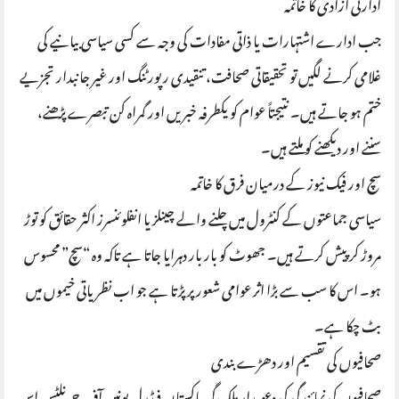
ادارتی آزادی کا خاتمہ
جب ادارے اشتہارات یا ذاتی مفادات کی وجہ سے کسی سیاسی بیانیے کی
غلامی کرنے لگیں تو تحقیقاتی صحافت، تنقیدی رپورٹنگ اور غیر جانبدار تجزیے
ختم ہو جاتے ہیں۔ نتیجتاً عوام کو یکطرفہ خبریں اور گمراہ کن تبصرے پڑھنے،
سننے اور دیکھنے کو ملتے ہیں۔
سچ اور فیک نیوز کے درمیان فرق کا خاتمہ
سیاسی جماعتوں کے کنٹرول میں چلنے والے چینلز یا انفلوئنسرز اکثر حقائق کو توڑ
مروڑ کر پیش کرتے ہیں۔ جھوٹ کو بار بار دہرایا جاتا ہے تاکہ وہ “سچ” محسوس
ہو۔ اس کا سب سے بڑا اثر عوامی شعور پر پڑتا ہے جو اب نظریاتی خیموں میں
بٹ چکا ہے۔
صحافیوں کی تقسیم اور دھڑے بندی