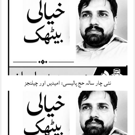
نئی چار سالہ حج پالیسی: امیدیں اور چیلنجز