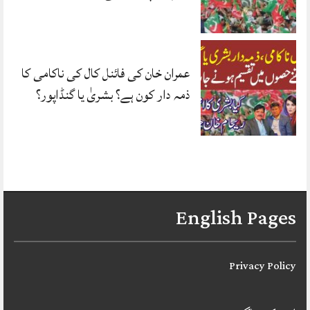
عمران خان کی فائنل کال کی ناکامی کا
ذمہ دار کون ہے؟ بشریٰ یا گنڈاپور؟
English Pages
Privacy Policy