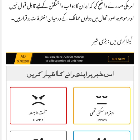
امریکی صدر نے واضح کیا کہ ایران کا جواب واشنگٹن کے لیے قابل قبول نہیں
اور موجودہ صورتحال میں دونوں ممالک کے درمیان اختلافات برقرار ہیں۔
کیٹاگری میں :
بڑی خبر
اس خبر پر اپنی رائے کا اظہار کریں
بہتر ہو سکتی تھی
سخت نا پسند
0 Votes
0 Votes