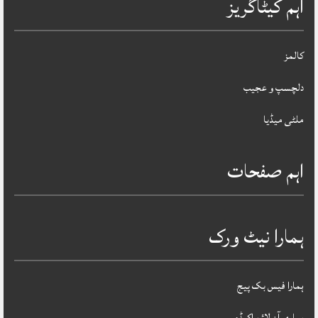
اہم کیٹاگریز
کالمز
دلچسپ و عجیب
ملٹی میڈیا
اہم صفحات
ہمارا نیٹ ورک
ہمارا فیس بک پیج
ہماری آن لائن اکیڈمی