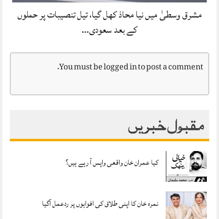
مشرق وسطیٰ میں نیا محاذ کھل گیا، تیل تنصیبات پر حملوں
کے بعد سعودی…
You must be
logged in
to post a comment.
مقبول خبریں
کیا عمران خان واقعی واپس آ رہے ہیں؟
نمرہ خان کا اپنی طلاق کی افواہوں پر ردعمل آگیا