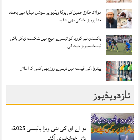
مولانا طارق جمیل کی یوگا ویڈیو پر سوشل میڈیا میں بحث،
حنا پرویز بٹ کی بھی تنقید
پاکستان نے کوریا کو تیسرے میچ میں شکست دیکر ہاکی
ٹیسٹ سیریز جیت لی
پیٹرول کی قیمت میں دوسرے روز بھی کمی کا اعلان
تازہ ویڈیوز
یو اے ای کی نئی ویزا پالیسی 2025:
بڑی خوشخبری آگئی