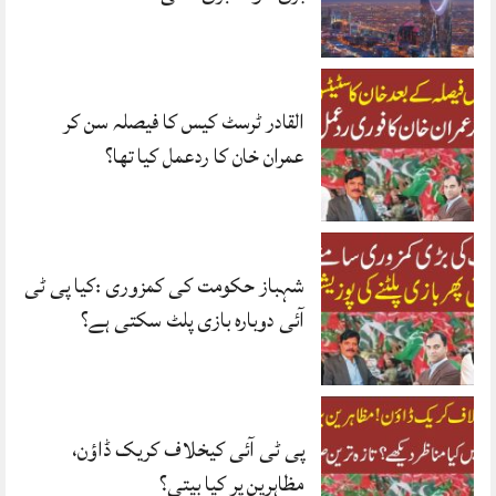
القادر ٹرسٹ کیس کا فیصلہ سن کر
عمران خان کا ردعمل کیا تھا؟
شہباز حکومت کی کمزوری :کیا پی ٹی
آئی دوبارہ بازی پلٹ سکتی ہے؟
پی ٹی آئی کیخلاف کریک ڈاؤن،
مظاہرین پر کیا بیتی؟