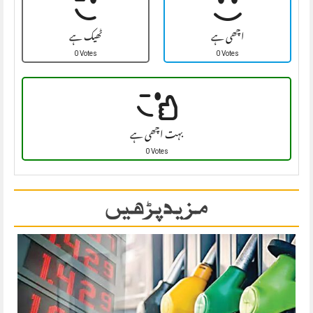
اچھی ہے
ٹھیک ہے
0 Votes
0 Votes
بہت اچھی ہے
0 Votes
مزید پڑھیں