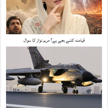
قیامت کتنے بجے ہے؟ مریم نواز کا سوال