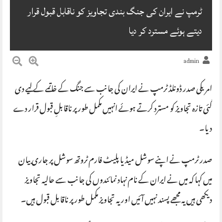
ٹرمپ نے ایران کی جنگ بندی تجاویز کو ناقابل قبول قرار
دیتے ہوئے مسترد کر دیا
admin
امریکی صدر ڈونلڈ ٹرمپ نے ایران کی جانب سے جنگ کے خاتمے کے لیے دی
گئی تازہ تجاویز کو مسترد کرتے ہوئے انہیں مکمل طور پر ناقابلِ قبول قرار دے
دیا۔
صدر ٹرمپ نے اپنے سوشل میڈیا پلیٹ فارم ٹروتھ سوشل پر جاری بیان
میں کہا کہ میں نے ایران کے نام نہاد نمائندوں کی جانب سے حالیہ تجاویز
دیکھی ہیں یہ مجھے پسند نہیں آئیں اور یہ تجاویز مکمل طور پر ناقابل قبول ہیں۔