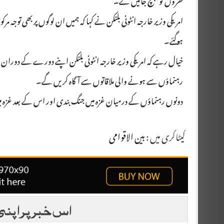
گھروں کو پہنچ جائیں گے۔
امریکی وزیر خارجہ انٹونی بلنکن نے کہا کہ ہمیں ان لوگوں پر بھی توجہ 
ہوگئے۔
خیال رہے کہ امریکی وزیر خارجہ انٹونی بلنکن اپنے دورے کے دوران
رہنماؤں سے ہونے والی ملاقاتوں سے آگاہ کریں گے۔
دونوں رہنماؤں کے درمیان غزہ میں جنگ بندی اور اس کے بعد غزہ میں
کیٹاگری میں :
بین الاقوامی
اس خبر پر اپنی