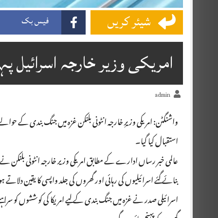
شیئر کریں
فیس بک
امریکی وزیر خارجہ اسرائیل پہ
admin
واشنگٹن: امریکی وزیرِ خارجہ انٹونی بلنکن غزہ میں جنگ بندی کے حوا
استقبال کیا گیا۔
عالمی خبر رساں ادارے کے مطابق امریکی وزیر خارجہ انٹونی بلنکن ن
بنائے گئے اسرائیلیوں کی رہائی اور گھروں کی جلد واپسی کا یقین دلات
اسرائیلی صدر نے غزہ میں جنگ بندی کے لیے امریکا کی کوششوں کو سراہتے