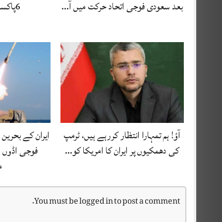
بعد سعودی فوجی اتحاد حرکت میں آ…
6پاکستانی جاں بحق
آؤ! ہم تمہارا انتظار کررہے ہیں، ٹرمپ
ایران کے بحرین
کی دھمکیوں پر ایران کا امریکا کو…
م
You must be
logged in
to post a comment.