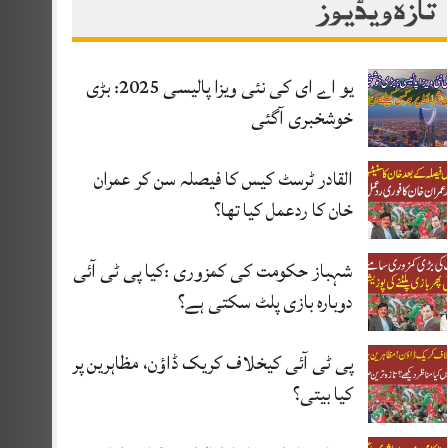
تازہ ویڈیوز
یو اے ای کی نئی ویزا پالیسی 2025: بڑی
خوشخبری آگئی
القادر ٹرسٹ کیس کا فیصلہ سن کر عمران
خان کا ردعمل کیا تھا؟
شہباز حکومت کی کمزوری :کیا پی ٹی آئی
دوبارہ بازی پلٹ سکتی ہے؟
پی ٹی آئی کیخلاف کریک ڈاؤن، مظاہرین پر
کیا بیتی؟