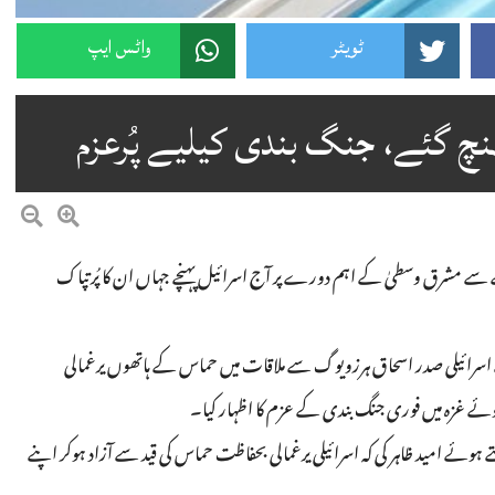
ٹویٹر
واٹس ایپ
نچ گئے، جنگ بندی کیلیے پُرعزم
لے سے مشرق وسطیٰ کے اہم دورے پر آج اسرائیل پہنچے جہاں ان کا پُرتپاک
ے اسرائیلی صدر اسحاق ہرزویوگ سے ملاقات میں حماس کے ہاتھوں یرغمالی
ے ہوئے غزہ میں فوری جنگ بندی کے عزم کا اظہار کیا۔
 ہوئے امید ظاہر کی کہ اسرائیلی یرغمالی بحفاظت حماس کی قید سے آزاد ہوکر اپنے