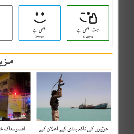
بہت اچھی ہے
اچھی ہے
0 Votes
0 Votes
مزید
حوثیوں کی ناکہ بندی کے اعلان کے
افسوسناک خب