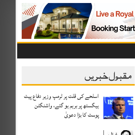
مقبول خبریں
اسلحے کی قلت پر ٹرمپ وزیر دفاع پیٹ
ہیگستھ پر برہم ہو گئے، واشنگٹن
پوسٹ کا بڑا دعویٰ