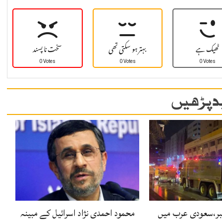
ٹھیک ہے
بہتر ہو سکتی تھی
سخت نا پسند
0 Votes
0 Votes
0 Votes
 پڑھیں
ر،سعودی عرب میں
محمود احمدی نژاد اسرائیل کے مبینہ