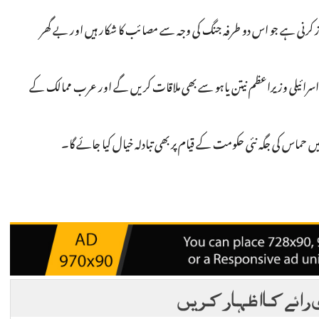
مرکوز کرنی ہے جو اس دو طرفہ جنگ کی وجہ سے مصائب کا شکار ہیں اور بے گھر
 اسرائیلی وزیراعظم نیتن یاہو سے بھی ملاقات کریں گے اور عرب ممالک کے
 حماس کی جگہ نئی حکومت کے قیام پر بھی تبادلہ خیال کیا جائے گا۔
 رائے کا اظہار کریں