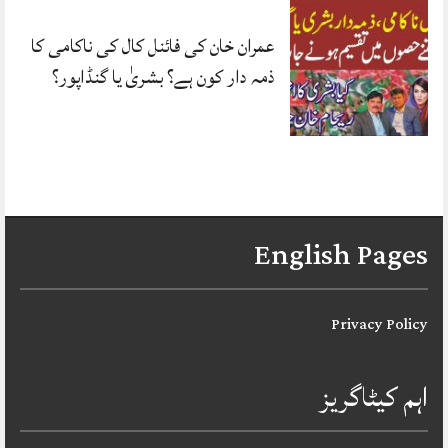
عمران خان کی فائنل کال کی ناکامی کا
ذمہ دار کون ہے؟ بشریٰ یا گنڈاپور؟
English Pages
Privacy Policy
اہم کیٹاگریز