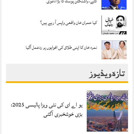
گئے، واشنگٹن پوسٹ کا بڑا دعویٰ
کیا عمران خان واقعی واپس آ رہے ہیں؟
نمرہ خان کا اپنی طلاق کی افواہوں پر ردعمل آگیا
تازہ ویڈیوز
یو اے ای کی نئی ویزا پالیسی 2025:
بڑی خوشخبری آگئی