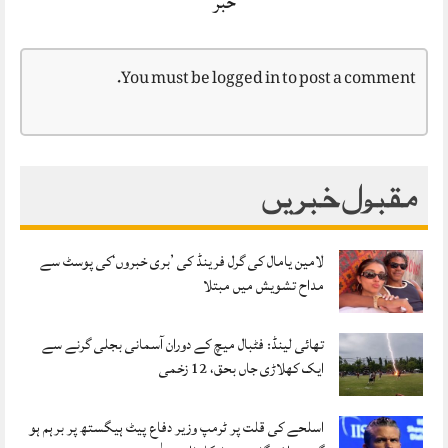
خبر
You must be
logged in
to post a comment.
مقبول خبریں
لامین یامال کی گرل فرینڈ کی ’بری خبروں‘کی پوسٹ سے
مداح تشویش میں مبتلا
تھائی لینڈ: فٹبال میچ کے دوران آسمانی بجلی گرنے سے
ایک کھلاڑی جاں بحق، 12 زخمی
اسلحے کی قلت پر ٹرمپ وزیر دفاع پیٹ ہیگستھ پر برہم ہو