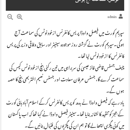
admin
سپریم کورٹ میں فیصل واوڈا پریس کانفرنس ازخود نوٹس کی سماعت آج
ہوگی۔سپریم کورٹ نے گزشتہ روز موجودہ سینیٹر اور سابق وفاقی وزیر کی پریس
کانفرنس کا ازخود نوٹس لیا تھا۔
چیف جسٹس قاضی فائز عیسیٰ کی سربراہی میں تین رکنی بنچ ازخود نوٹس کیس کی
سماعت کرے گا، جسٹس عرفان سعادت اور جسٹس نعیم اختر بھی بنچ کا حصہ
ہوں گے۔
یاد رہے کہ فیصل واوڈا نے بدھ کو پریس کانفرنس کرکے اسلام آباد ہائی کورٹ
کے ججز کو تنقید کا نشانہ بنایا تھا۔سینیٹر فیصل واوڈا نے کہا تھا کہ اب پاکستان
میں کوئی پگڑی اچھالے گا تو ہم ان کی پگڑیوں کی فٹبال بنائیں گے۔