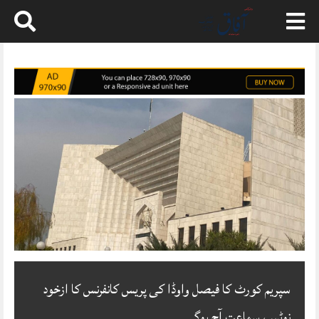
Skip
to
content
سپریم کورٹ کا فیصل واوڈا کی پریس کانفرنس کا ازخود
نوٹس، سماعت آج ہوگی