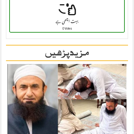
بہت اچھی ہے
0 Votes
مزید پڑھیں