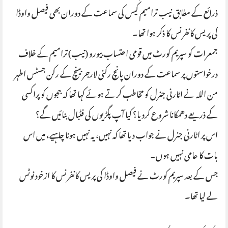
ذرائع کے مطابق نیب ترامیم کیس کی سماعت کے دوران بھی فیصل واوڈا
کی پریس کانفرنس کا ذکر ہوا تھا۔
جمعرات کو سپریم کورٹ میں قومی احتساب بیورو (نیب) ترامیم کے خلاف
درخواستوں پر سماعت کے دوران پانچ رکنی لارجر بینچ کے رکن جسٹس اطہر
من اللہ نے اٹارنی جنرل کو مخاطب کرتے ہوئے کہا تھا کہ ججوں کو پراکسی
کے ذریعے دھمکانا شروع کردیا؟ کیا آپ پگڑیوں کی فٹبال بنائیں گے؟
اس پر اٹارنی جنرل نے جواب دیا تھا کہ نہیں، یہ نہیں ہونا چاہیے، میں اس
بات کا حامی نہیں ہوں۔
جس کے بعد سپریم کورٹ نے فیصل واوڈا کی پریس کانفرنس کا ازخود نوٹس
لے لیا تھا۔