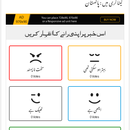
کیٹاگری میں :
پاکستان
اس خبر پر اپنی رائے کا اظہار کریں
بہتر ہو سکتی تھی
سخت نا پسند
0 Votes
0 Votes
اچھی ہے
ٹھیک ہے
0 Votes
0 Votes