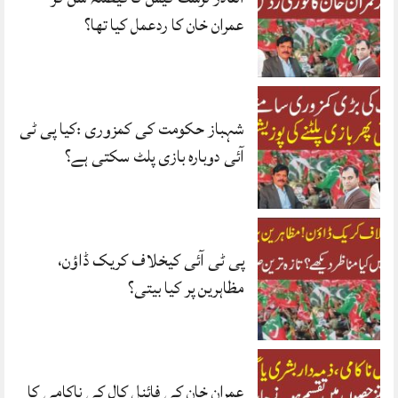
عمران خان کا ردعمل کیا تھا؟
شہباز حکومت کی کمزوری :کیا پی ٹی
آئی دوبارہ بازی پلٹ سکتی ہے؟
پی ٹی آئی کیخلاف کریک ڈاؤن،
مظاہرین پر کیا بیتی؟
عمران خان کی فائنل کال کی ناکامی کا