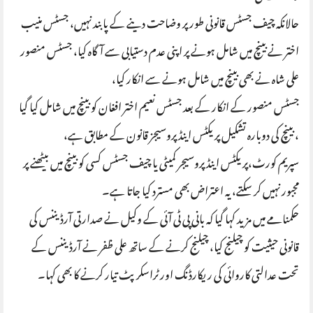
حالانکہ چیف جسٹس قانونی طور پر وضاحت دینے کے پابند نہیں، جسٹس منیب
اختر نے بینچ میں شامل ہونے پر اپنی عدم دستیابی سے آگاہ کیا، جسٹس منصور
علی شاہ نے بھی بینچ میں شامل ہونے سے انکار کیا،
جسٹس منصور کے انکار کے بعد جسٹس نعیم اختر افغان کو بینچ میں شامل کیا گیا
، بینچ کی دوبارہ تشکیل پریکٹس اینڈ پروسیجز قانون کے مطابق ہے،
سپریم کورٹ،پریکٹس اینڈ پروسیجر کمیٹی یا چیف جسٹس کسی کو بینچ میں بیٹھنے پر
مجبور نہیں کر سکتے، یہ اعتراض بھی مسترد کیا جاتا ہے۔
حکمنامے میں مزید کہا گیا کہ بانی پی ٹی آئی کے وکیل نے صدارتی آرڈیننس کی
قانونی حیثیت کو چیلنج کیا، چیلنج کرنے کے ساتھ علی ظفر نے آرڈیننس کے
تحت عدالتی کاروائی کی ریکارڈنگ اور ٹراسکرپٹ تیار کرنے کا بھی کہا۔