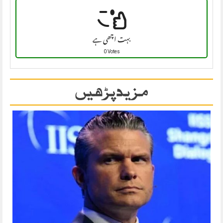
بہت اچھی ہے
0 Votes
مزید پڑھیں