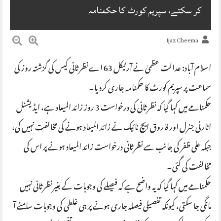
کر سکتے، سپریم کورٹ کا حکمنامہ
Ijaz Cheema
اسلام آباد: عدالت عظمیٰ نے آرٹیکل 63 اے نظرثانی کیس کی گزشتہ روز کی
سماعت پر سپریم کورٹ کا حکمنامہ جاری کردیا۔
حکمنامے میں کہا گیا کہ نظرثانی کی درخواست 3 روز زائد المیعاد ہے، ایڈیشنل
اٹارنی جنرل اور فاروق ایچ نائیک نے زائد المیعاد ہونے کی مخالفت نہیں کی،
جبکہ علی ظفر کی جانب سے نظرثانی درخواست زائد المیعاد ہونے پر اس کی
مخالفت کی گئی۔
حکمنامے میں کہا گیا کہ یہ واضح ہے کہ فیصلے کی وجوہات کے بغیر نظرثانی نہیں
مانگی جا سکتی، کیونکہ تفصیلی فیصلہ جاری ہونے پر ہی غلطی کی وجوہات سامنے آ