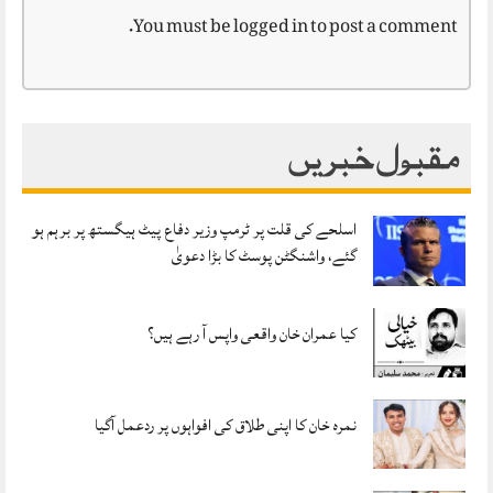
You must be
logged in
to post a comment.
مقبول خبریں
اسلحے کی قلت پر ٹرمپ وزیر دفاع پیٹ ہیگستھ پر برہم ہو
گئے، واشنگٹن پوسٹ کا بڑا دعویٰ
کیا عمران خان واقعی واپس آ رہے ہیں؟
نمرہ خان کا اپنی طلاق کی افواہوں پر ردعمل آگیا