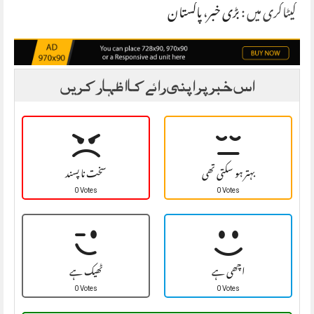
کیٹاگری میں :
بڑی خبر
،
پاکستان
اس خبر پر اپنی رائے کا اظہار کریں
بہتر ہو سکتی تھی
سخت نا پسند
0 Votes
0 Votes
اچھی ہے
ٹھیک ہے
0 Votes
0 Votes