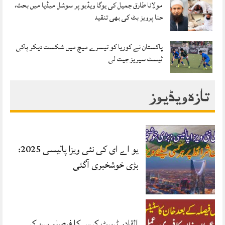
مولانا طارق جمیل کی یوگا ویڈیو پر سوشل میڈیا میں بحث،
حنا پرویز بٹ کی بھی تنقید
پاکستان نے کوریا کو تیسرے میچ میں شکست دیکر ہاکی
ٹیسٹ سیریز جیت لی
تازہ ویڈیوز
یو اے ای کی نئی ویزا پالیسی 2025:
بڑی خوشخبری آگئی
القادر ٹرسٹ کیس کا فیصلہ سن کر