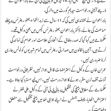
کے لیے 5 رکنی بینچ تشکیل دیا، 14 اپریل کو بانی پی ٹی آئی نے بابر اعوان کے
ذریعے آئینی درخواست سپریم کورٹ میں دائر کی،
بابر اعوان نے نشاندہی نہیں کی کہ 11 سال سے زیر التواء بھٹو ریفرنس پر پہلے
سماعت کی جائے، ڈاکٹر بابر اعوان بھٹو ریفرنس کیس میں بھئ وکیل تھے۔
حکمنامے میں کہا گیا کہ صدر وفاق کے اتحاد کی علامت اور عوام کی نمائندگی
کرتے ہیں، آئین یا قانون میں صدارتی ریفرنس میں تمام شہریوں کو نوٹس جاری
کرنا ضروری نہیں ،
عمران خان کے وکیل کے اعتراضات قابل جواز نہیں، نظرثانی درخواست
آؤٹ آف ٹرن مقرر ہونے کا جواز درست نہیں، اس لیے مسترد کیا جاتا ہے۔
حکمنامے کے مطابق بینچ کی تشکیل پر بانی پی ٹی آئی کے وکیل علی ظفر نے
اعتراض اٹھایا، چیف جسٹس نے اپنے جوابی خط میں بینچ تشکیل سے متعلق
وضاحت کی ،