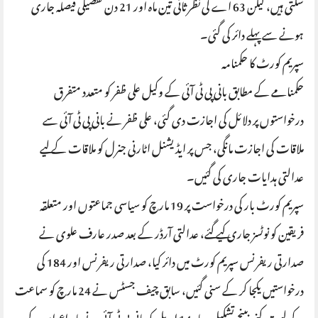
سکتی ہیں، لیکن 63 اے کی نظرثانی تین ماہ اور 21 دن تفصیلی فیصلہ جاری
ہونے سے پہلے دائر کی گئی۔
سپریم کورٹ کا حکمنامہ
حکمنامے کے مطابق بانی پی ٹی آئی کے وکیل علی ظفر کو متعدد متفرق
درخواستوں پر دلائل کی اجازت دی گئی، علی ظفر نے بانی پی ٹی آئی سے
ملاقات کی اجازت مانگی، جس پر ایڈیشنل اٹارنی جنرل کو ملاقات کے لیے
عدالتی ہدایات جاری کی گئیں۔
سپریم کورٹ بار کی درخواست پر 19 مارچ کو سیاسی جماعتوں اور متعلقہ
فریقین کو نوٹسز جاری کیے گئے، عدالتی آرڈر کے بعد صدر عارف علوی نے
صدارتی ریفرنس سپریم کورٹ میں دائر کیا، صدارتی ریفرنس اور 184 کی
درخواستیں یکجا کر کے سنی گئیں، سابق چیف جسٹس نے 24 مارچ کو سماعت