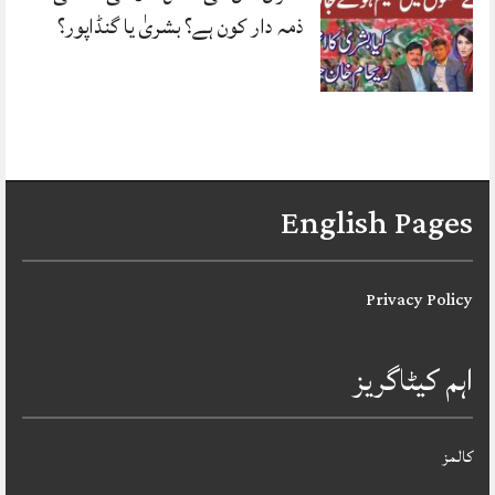
ذمہ دار کون ہے؟ بشریٰ یا گنڈاپور؟
English Pages
Privacy Policy
اہم کیٹاگریز
کالمز