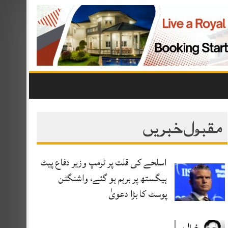
مقبول خبریں
اسلحے کی قلت پر ٹرمپ وزیر دفاع پیٹ
ہیگستھ پر برہم ہو گئے، واشنگٹن
پوسٹ کا بڑا دعویٰ