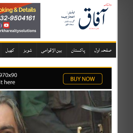
Skip
to
content
صفحہ اول
پاکستان
بین الاقوامی
شوبز
کھیل