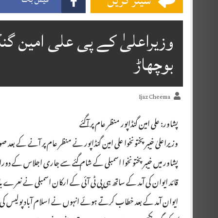
شیئر کریں
وزیراعلیٰ کے پی علی امین گنڈا
بوچھاڑ
Ijaz Cheema
پشاور: علی امین گنڈاپور منظر عام پر آگئے
وزیراعلیٰ خیبر پختونخوا علی امین گنڈاپور نے منظر عام پر آنے کے بع
پشاور میں خیبر پختونخوا اسمبلی کے شام گئے سے جاری اجلاس کے دور
قائد ایوان کی آمد کے ساتھ ہی پی ٹی آئی کے ارکان اسمبلی نے نعرے 
ایوان آمد کے بعد خطاب کرتے ہوئے انہوں نے اسلام آباد پولیس کی کارک