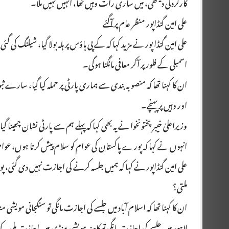
کارکردگی دیکھی، میں ساری رات وہیں تھا، انہیں نہیں ملا۔
علی امین گنڈاپور منظر عام پر آگئے
علی امین گنڈا پور نے مزید کہا کہ کے پی ہاؤس پر ہلہ بولا گیا، شیلنگ کی گئی، ا
اسمبلی کے فلور پر آکر معافی مانگنا ہوگی۔
ان کا کہنا تھا کہ منصوبہ بندی سے ہماری پارٹی پر حملہ کیا گیا، سارے 
اور وہیں پر پہنچے۔
وزیراعلیٰ خیبر پختونخوا نے یہ بھی کہا کہ پہلے ہم سے پارٹی نشان چھینا گیا۔ پی ٹی آئی کو فارم 45 
انہوں نے کہا کہ پورے پاکستان کی عوام کو سلام پیش کرتا ہوں، عوام 
علی امین گنڈاپور نے کہا کہ ہمیں جلسہ کرنے کی اجازت نہیں دی گئی
ملتی؟
ان کا کہنا تھا کہ اسلام آباد میں جلسے کی اجازت مانگی تو سنگجانی مویشی