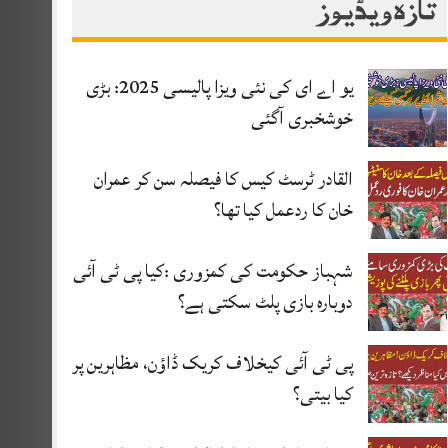
تازہ ویڈیوز
یو اے ای کی نئی ویزا پالیسی 2025: بڑی
خوشخبری آگئی
القادر ٹرسٹ کیس کا فیصلہ سن کر عمران
خان کا ردعمل کیا تھا؟
شہباز حکومت کی کمزوری :کیا پی ٹی آئی
دوبارہ بازی پلٹ سکتی ہے؟
پی ٹی آئی کیخلاف کریک ڈاؤن، مظاہرین پر
کیا بیتی؟