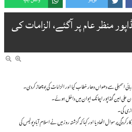
پور منظر عام پر آگئے، الزامات کی
د صوبائی اسمبلی سے دھواں دھار خطاب کیا اور الزامات کی بوچھاڑ کردی۔
ان علی امین گنڈاپور اچانک ایوان میں داخل ہوئے۔
بازی کی۔
ردگی پر سوال اٹھادیا اور کہا کہ گزشتہ روز میں نے اسلام آباد پولیس کی