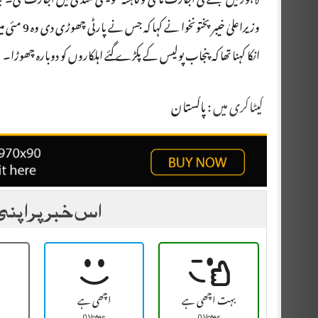
لاہور میں جلسے کی اجازت مانگی تو کاہنہ مویشی منڈی میں اجازت ملی۔ 
وزیراعلیٰ خیبر پختونخوا نے کہا کہ جس نے پارٹی چھوڑی دی وہ 9 مئی میں نہیں ہے، جس نے پارٹی نہیں چھوڑی وہ 9 مئی میں ہے۔
انکا کہنا تھا کہ پنجاب پولیس کے پکڑے گئے اہلکاروں کو دوبارہ چھوڑا۔
کیٹاگری میں :
پاکستان
اس خبر پر اپنی
بہت اچھی ہے
اچھی ہے
0 Votes
0 Votes