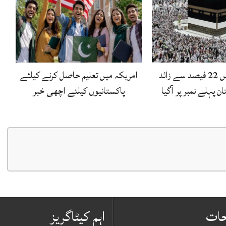
عمرہ زائرین میں 22 فیصد سے زائد
امریکہ میں تعلیم حاصل کرنے کیلئے
ن پہلے نمبر پر آگیا
پاکستانیوں کیلئے اچھی خبر
حات
اہم کیٹاگریز