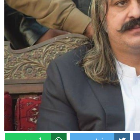
ٹویٹر
واٹس ایپ