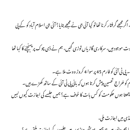
گر مجھے گرفتار کرنا تھا تو کیا آئی جی نے مجھے بتایا؟ آئی جی اسلام آباد کو کے پی
ثبوت موجود ہیں، سرکاری گاڑیاں توڑی گئیں، ہم نے ڈی چوک پر پہنچنے کا کہا تھا
پر سوا 4 کروڑ ووٹ ملا ہے۔
کو خراج تحسین پیش کرتا ہوں کہ بانی پی ٹی آئی کے ساتھ کھڑے ہیں۔
، پوچھتا ہوں حکومت کو کس بات کا خوف ہے؟ ہمیں جلسے کی اجازت کیوں نہیں
 منڈی میں اجازت ملی،