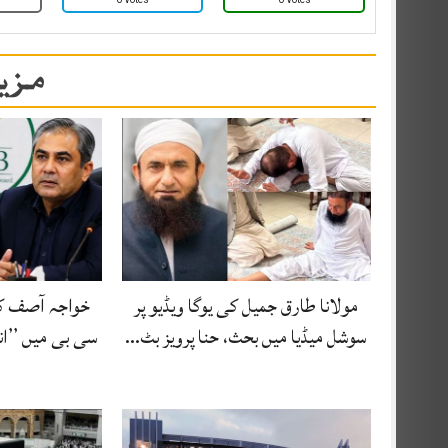
مزید
مولانا طارق جمیل کی یوگا ویڈیو پر
خواجہ آصف ک
سوشل میڈیا میں بحث، حنا پرویز بٹ…
سی بی میں ’’ان