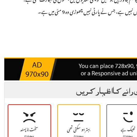
کیا ہم جانور ہیں جو ہمیں مویشی منڈیوں میں جلسوں کی اجازت ملتی ہے؟
 رائے کا اظہار کریں
ٹھیک ہے
بہتر ہو سکتی تھی
سخت نا پسند
0 Votes
0 Votes
0 Votes