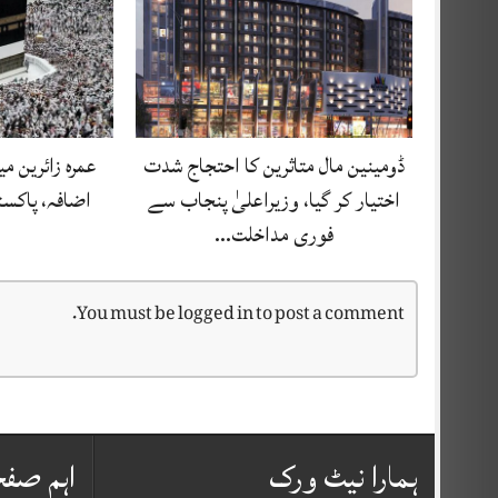
ڈومینین مال متاثرین کا احتجاج شدت
اضافہ، پاکستا
اختیار کر گیا، وزیراعلیٰ پنجاب سے
فوری مداخلت…
You must be
logged in
to post a comment.
ہمارا نیٹ ورک
اہم صف