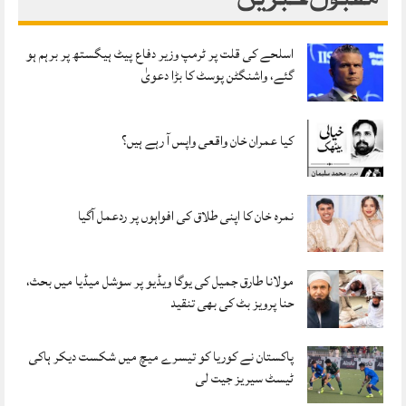
اسلحے کی قلت پر ٹرمپ وزیر دفاع پیٹ ہیگستھ پر برہم ہو
گئے، واشنگٹن پوسٹ کا بڑا دعویٰ
کیا عمران خان واقعی واپس آ رہے ہیں؟
نمرہ خان کا اپنی طلاق کی افواہوں پر ردعمل آگیا
مولانا طارق جمیل کی یوگا ویڈیو پر سوشل میڈیا میں بحث،
حنا پرویز بٹ کی بھی تنقید
پاکستان نے کوریا کو تیسرے میچ میں شکست دیکر ہاکی
ٹیسٹ سیریز جیت لی