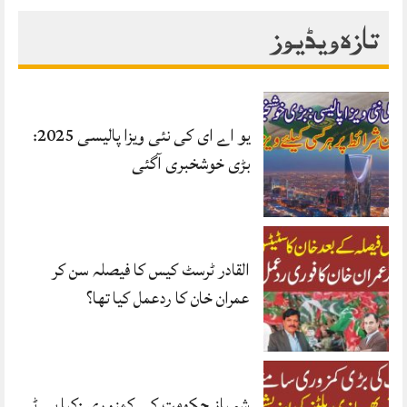
تازہ ویڈیوز
یو اے ای کی نئی ویزا پالیسی 2025:
بڑی خوشخبری آگئی
القادر ٹرسٹ کیس کا فیصلہ سن کر
عمران خان کا ردعمل کیا تھا؟
شہباز حکومت کی کمزوری :کیا پی ٹی