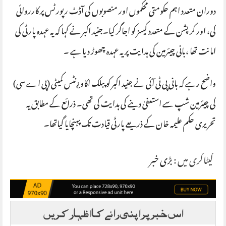
دوران متعدد اہم حکومتی محکموں اور منصوبوں کی آڈٹ رپورٹس پر کارروائی
کی، اور کرپشن کے متعدد کیسز کو اجاگر کیا۔جنید اکبر نے کہا کہ یہ عہدہ پارٹی کی
امانت تھا ،بانی چیئرمین کی ہدایت پر یہ عہدہ چھوڑ دیا ہے ۔
واضح رہے کہ بانی پی ٹی آئی نے جنید اکبر کو پبلک اکاو¿نٹس کمیٹی (پی اے سی)
کی چیئرمین شپ سے استعفیٰ دینے کی ہدایت کی تھی۔ ذرائع کے مطابق یہ
تحریری حکم علیمہ خان کے ذریعے پارٹی قیادت تک پہنچایا گیاتھا۔
کیٹاگری میں :
بڑی خبر
اس خبر پر اپنی رائے کا اظہار کریں