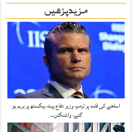
مزید پڑھیں
اسلحے کی قلت پر ٹرمپ وزیر دفاع پیٹ ہیگستھ پر برہم ہو
گئے، واشنگٹن…