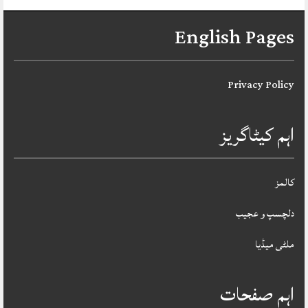
English Pages
Privacy Policy
اہم کیٹاگریز
کالمز
دلچسپ و عجیب
ملٹی میڈیا
اہم صفحات