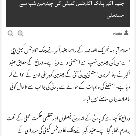
جنید اکبر پبلک اکاونٹس کمیٹی کی چیئرمین شپ سے
مستعفی
admin
اسلام آبا د۔تحریک انصاف کے رہنما جنید اکبر نے پبلک اکاونٹس کمیٹی (پی
اے سی) کی چیئرمین شپ سے استعفیٰ دے دیا ہے۔ ذرائع کے مطابق جنید
اکبر نے اپنا تحریری استعفیٰ پی ٹی آئی کے چیئرمین گوہر علی خان کے حوالے کر
دیا ہے۔استعفے کی وجوہات کے حوالے سے پارٹی کی جانب سے تاحال کوئی
باضابطہ بیان سامنے نہیں آیا۔
ذرائع کا کہنا ہے کہ پارٹی کے اندرونی فیصلوں اور تنظیمی حکمت عملی کے تحت
یہ قدم اٹھایا گیا ہے۔جنید اکبر نے پبلک اکاو¿نٹس کمیٹی کی سربراہی کے