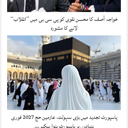
خواجہ آصف کا محسن نقوی کو پی سی بی میں ’’انقلاب‘‘
لانے کا مشورہ
پاسپورٹ تجدید میں بڑی سہولت، عازمین حج 2027 فوری
بنیادوں پر پاسپورٹ بنوا سکیں…