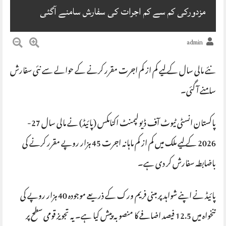
مزدورکی کم سے کم اجرات کی سفارش سامنے آگئی
admin
نئے مالی سال کے لیے کم از کم اجرت مقرر کرنے کے حوالے سے نئی سفارش
سامنے آ گئی۔
پاکستان انسٹی ٹیوٹ آف ڈیولپمنٹ اکنامکس (پائیڈ) نے مالی سال 27-
2026 کے لیے ملک میں کم از کم ماہانہ اجرت 45 ہزار روپے مقرر کرنے کی
باضابطہ سفارش کر دی ہے۔
پائیڈ نے اپنے شواہد پر مبنی فریم ورک کے ذریعے موجودہ 40 ہزار روپے کی
تنخواہ میں 12.5 فیصد اضافے کا منصوبہ پیش کیا ہے۔ یہ تجویز قومی سطح پر