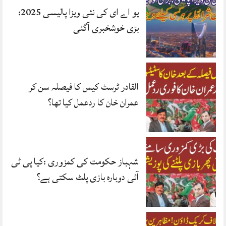
یو اے ای کی نئی ویزا پالیسی 2025:
بڑی خوشخبری آگئی
القادر ٹرسٹ کیس کا فیصلہ سن کر
عمران خان کا ردعمل کیا تھا؟
شہباز حکومت کی کمزوری :کیا پی ٹی
آئی دوبارہ بازی پلٹ سکتی ہے؟