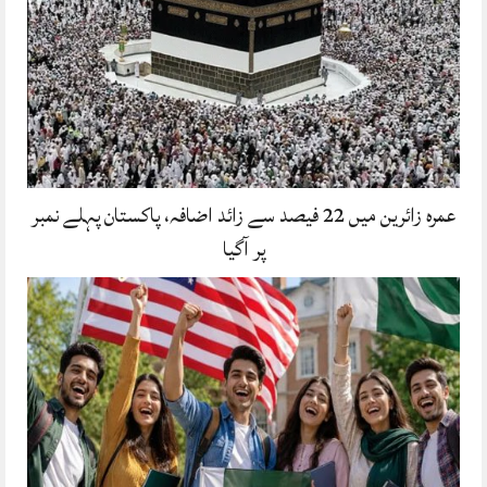
عمرہ زائرین میں 22 فیصد سے زائد اضافہ، پاکستان پہلے نمبر
پر آگیا