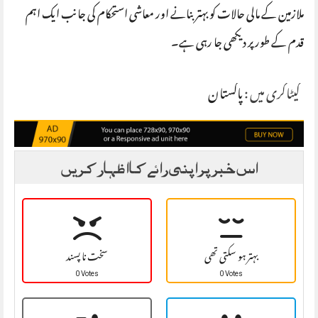
ملازمین کے مالی حالات کو بہتر بنانے اور معاشی استحکام کی جانب ایک اہم
قدم کے طور پر دیکھی جا رہی ہے۔
کیٹاگری میں :
پاکستان
اس خبر پر اپنی رائے کا اظہار کریں
بہتر ہو سکتی تھی
سخت نا پسند
0 Votes
0 Votes