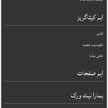
اہم کیٹاگریز
کالمز
دلچسپ و عجیب
ملٹی میڈیا
اہم صفحات
ہمارا نیٹ ورک