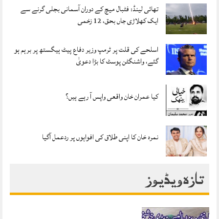
تھائی لینڈ: فٹبال میچ کے دوران آسمانی بجلی گرنے سے
ایک کھلاڑی جاں بحق، 12 زخمی
اسلحے کی قلت پر ٹرمپ وزیر دفاع پیٹ ہیگستھ پر برہم ہو
گئے، واشنگٹن پوسٹ کا بڑا دعویٰ
کیا عمران خان واقعی واپس آ رہے ہیں؟
نمرہ خان کا اپنی طلاق کی افواہوں پر ردعمل آگیا
تازہ ویڈیوز