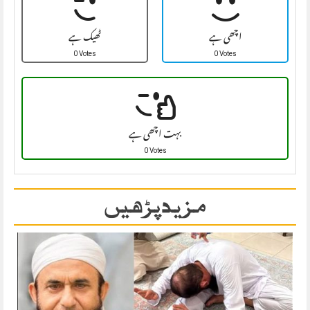
اچھی ہے
ٹھیک ہے
0 Votes
0 Votes
بہت اچھی ہے
0 Votes
مزید پڑھیں