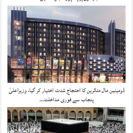
ڈومینین مال متاثرین کا احتجاج شدت اختیار کر گیا، وزیراعلیٰ
پنجاب سے فوری مداخلت…