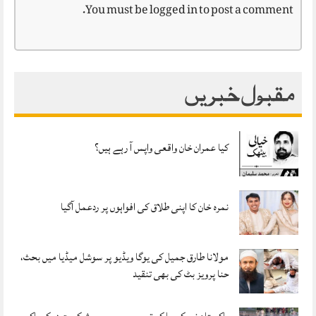
You must be
logged in
to post a comment.
مقبول خبریں
کیا عمران خان واقعی واپس آ رہے ہیں؟
نمرہ خان کا اپنی طلاق کی افواہوں پر ردعمل آگیا
مولانا طارق جمیل کی یوگا ویڈیو پر سوشل میڈیا میں بحث،
حنا پرویز بٹ کی بھی تنقید