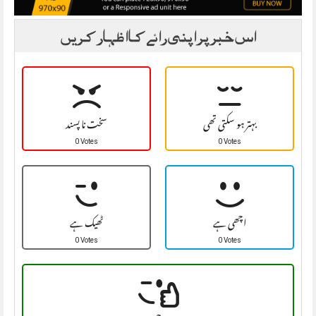
اس خبر پر اپنی رائے کا اظہار کریں
بہتر ہو سکتی تھی
سخت نا پسند
0 Votes
0 Votes
اچھی ہے
ٹھیک ہے
0 Votes
0 Votes