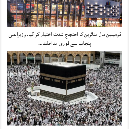
ڈومینین مال متاثرین کا احتجاج شدت اختیار کر گیا، وزیراعلیٰ
پنجاب سے فوری مداخلت…