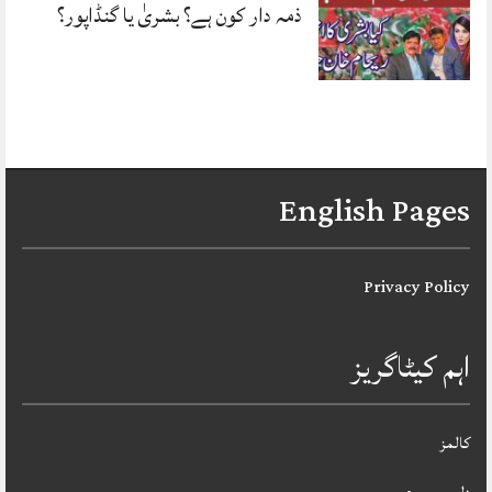
ذمہ دار کون ہے؟ بشریٰ یا گنڈاپور؟
English Pages
Privacy Policy
اہم کیٹاگریز
کالمز