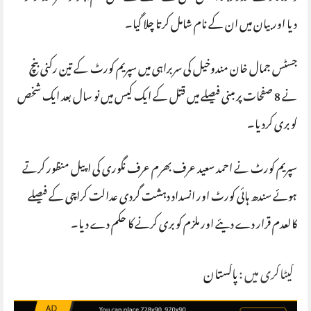
دیا اور بیان میں ان کے نام شامل کرتا چلا گیا۔
جسٹس جمال خان مندوخیل کی سربراہی میں سپریم کورٹ کے تین رکنی بنچ
نے 8 صفحات پر مبنی فیصلے میں قتل کے ایک کیس میں نو سال بعد ایک شخص
کو بری کردیا۔
سپریم کورٹ نے احمد سعید عرف بھرم عرف نگوری کی اپیل منظور کرتے
ہوئے سندھ ہائی کورٹ اور انسداد دہشت گردی عدالت کراچی کے فیصلے
کالعدم قرار دے دیئے اور ملزم کو بری کرنے کا حکم دے دیا۔
کیٹاگری میں :
پاکستان