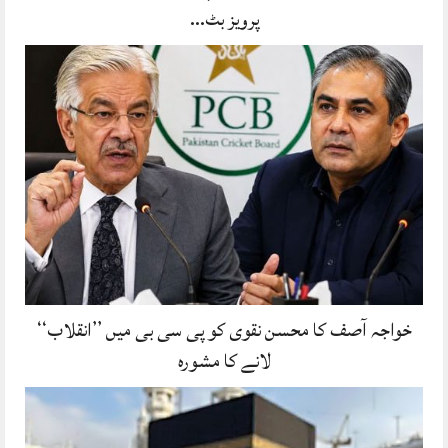
پرویز بٹ…
خواجہ آصف کا محسن نقوی کو پی سی بی میں ’’انقلاب‘‘
لانے کا مشورہ