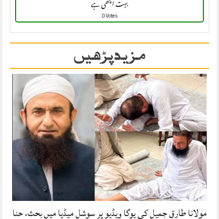
بہت اچھی ہے
0 Votes
مزید پڑھیں
مولانا طارق جمیل کی یوگا ویڈیو پر سوشل میڈیا میں بحث، حنا