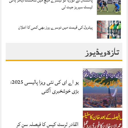
پاکستان نے کوریا کو تیسرے میچ میں شکست دیکر ہاکی
ٹیسٹ سیریز جیت لی
پیٹرول کی قیمت میں دوسرے روز بھی کمی کا اعلان
تازہ ویڈیوز
یو اے ای کی نئی ویزا پالیسی 2025:
بڑی خوشخبری آگئی
القادر ٹرسٹ کیس کا فیصلہ سن کر