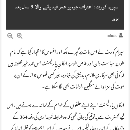
سپریم کورٹ: اعتراف جرم پر عمر قید پانے والا 9 سال بعد
بری
admin
سپریم کورٹ نے اس بات پر گہرے دکھ اور افسوس کا اظہار کیا ہے کہ عام
طور پر سیاست دان اور خاص طور پر ارکانِ پارلیمنٹ اس قدر غیر محفوظ ہیں
کہ کوئی بھی سرکاری ملازم، بدنیتی کی بنیاد پر، بغیر کسی ٹھوس جواز کے ان پر
موت کی سزا والے سنگین الزامات بھی لگا سکتا ہے۔
ارکانِ پارلیمنٹ اپنے اپنے حلقوں کے عوام کے نمائندے ہوتے ہیں، اس
لیے مجسٹریٹ سے یہ توقع کی جاتی تھی کہ وہ ضابطہ فوجداری کی دفعہ 364 کے
دائرہ کار کے اندر رہتا، لیکن اس نے معاملے کے اس اہم پہلو کو نظر انداز کر