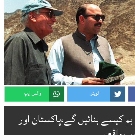
ٹویٹر
واٹس ایپ
 بم کیسے بنائیں گے،پاکستان اور
پ واقعہ