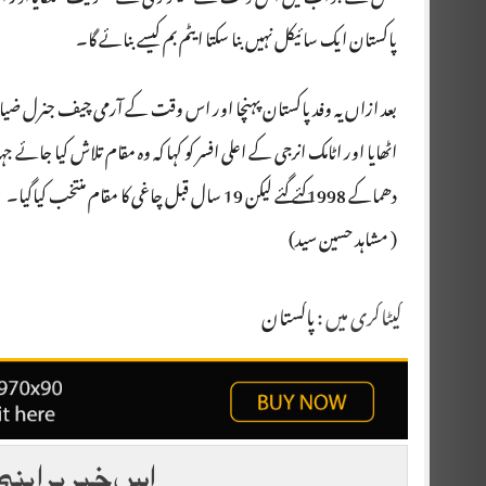
پاکستان ایک سائیکل نہیں بنا سکتا ایٹم بم کیسے بنائے گا۔
بعد ازاں یہ وفد پاکستان پہنچا اور اس وقت کے آرمی چیف جنرل ض
اٹھایا اور اٹامک انرجی کے اعلی افسر کو کہا کہ وہ مقام تلاش کیا جائے 
دھماکے 1998کئے گئے لیکن 19 سال قبل چاغی کا مقام منتخب کیاگیا۔
( مشاہد حسین سید)
کیٹاگری میں :
پاکستان
اس خبر پر اپنی