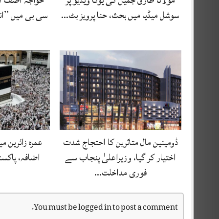
مولانا طارق جمیل کی یوگا ویڈیو پر
خواجہ آصف ک
سوشل میڈیا میں بحث، حنا پرویز بٹ…
سی بی میں ’’ان
ڈومینین مال متاثرین کا احتجاج شدت
اضافہ، پاکستا
اختیار کر گیا، وزیراعلیٰ پنجاب سے
فوری مداخلت…
You must be
logged in
to post a comment.