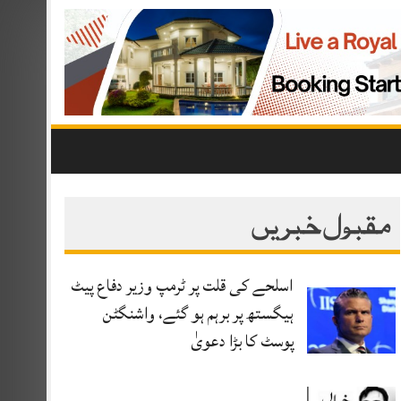
مقبول خبریں
اسلحے کی قلت پر ٹرمپ وزیر دفاع پیٹ
ہیگستھ پر برہم ہو گئے، واشنگٹن
پوسٹ کا بڑا دعویٰ