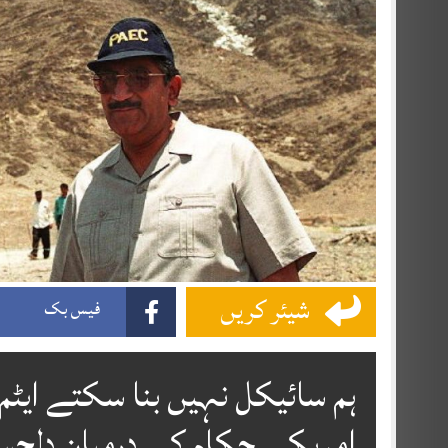
شیئر کریں
فیس بک
ہم سائیکل نہیں بنا سکتے ایٹم
امریکی حکام کے درمیان دلچس