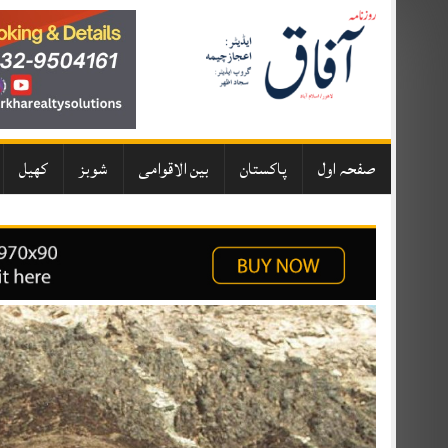
Skip
to
content
صفحہ اول
پاکستان
بین الاقوامی
شوبز
کھیل