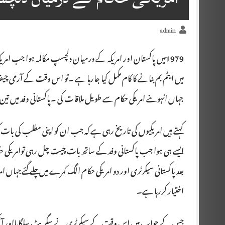
admin
1979میں پاکستان اور امریکہ کے درمیان دلچسپ مکالمہ ہوا جب امریکہ
میں ایٹم بم بنانے کا کام مکمل کیا جارہا ہے ۔تو اس وقت کے آرمی چی
جہاں انہوںنے امریکی حکام سے طویل ملاقات کی ۔پاکستانی وفد میں تی
کہتے ہیں امریکیوں کی تاریخ رہی ہے کہ جب ان کو اپنی مطلب کی بات ک
ایسے ہی ہوا جب پاکستانی وفد کے ساتھ بات چیت چل رہی توامریکی
بعدپاکستانی سیکرٹری اور دو امریکی حکام الگ کمرے میں چلے گئےجہاں امریکہ 
اختیار کررہا ہے۔
جس کے جواب میں اس وقت کے سیکرٹری نے سگریٹ سلگایااور آنکھوں ک