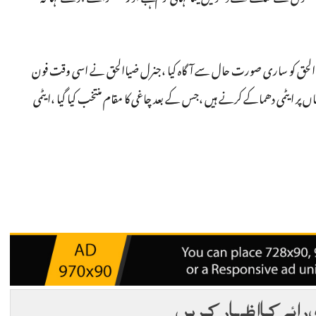
یاالحق کو ساری صورت حال سے آگاہ کیا ،جنرل ضیاالحق نے اسی وقت فون
جہاں پر ایٹمی دھماکے کرنے ہیں ،جس کے بعد چاغی کا مقام منتخب کیا گیا ،ایٹمی
 رائے کا اظہار کریں