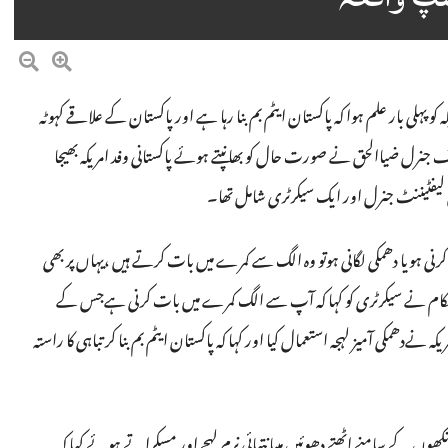
 کو پہلی بار علم ہوا کہ پاکستان ایٹم بم بنا رہا ہے اور پاکستان کے علاقے کہوٹہ
ف جنرل ضیاالحق نے صورت حال کو بھانپتے ہوئے پاکستانی وفد امریکہ بھیجا
ن لیفٹیننٹ جنرل اور ایک سیکرٹری شامل تھا۔
رنی ہویا دھمکی لگانی ہوتو وہ الگ سے کمرے میں بات کرتے ہیں ،یہاں پر بھی
 حکام نے سیکرٹری کو کہا کہ آپ سے الگ کمرے میں بات کرنی ہےجس کے
نےدھمکی آمیز لہجہ استعمال کیا اور کہا کہ پاکستان ایٹم بم بنا کر تباہی کا راستہ
ے سامنے اٹھتے دھوئیں میںانتہائی نرم لہجے اور مسکراتے ہوئے کہا کہ