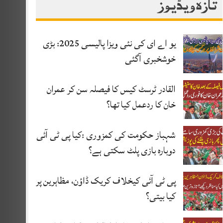
تازہ ویڈیوز
یو اے ای کی نئی ویزا پالیسی 2025: بڑی
خوشخبری آگئی
القادر ٹرسٹ کیس کا فیصلہ سن کر عمران
خان کا ردعمل کیا تھا؟
شہباز حکومت کی کمزوری :کیا پی ٹی آئی
دوبارہ بازی پلٹ سکتی ہے؟
پی ٹی آئی کیخلاف کریک ڈاؤن، مظاہرین پر
کیا بیتی؟