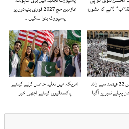
ا محسن نقوی کو پی
پاسپورٹ تجدید میں بڑی سہولت،
قلاب‘‘ لانے کا مشورہ
عازمین حج 2027 فوری بنیادوں پر
پاسپورٹ بنوا سکیں…
عمرہ زائرین میں 22 فیصد سے زائد
امریکہ میں تعلیم حاصل کرنے کیلئے
ن پہلے نمبر پر آگیا
پاکستانیوں کیلئے اچھی خبر