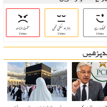
ٹھیک ہے
بہتر ہو سکتی تھی
سخت نا پسند
0 Votes
0 Votes
0 Votes
 پڑھیں