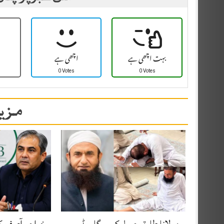
بہت اچھی ہے
اچھی ہے
0 Votes
0 Votes
مزید