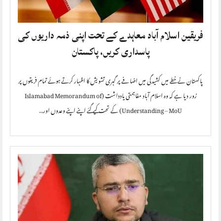
فریقین اسلام آباد معاہدے کے تحت اپنی ذمہ داریوں کی
پاسداری کریں، پاکستان
پاکستان نے خطے میں کشیدگی میں اضافے پر گہری تشویش کا اظہار کرتے ہوئے تمام فریقوں پر
زور دیا ہے کہ وہ اسلام آباد مفاہمتی یادداشت (Islamabad Memorandum of
Understanding – MoU) کے تحت کیے گئے اپنے اپنے وعدوں اور…