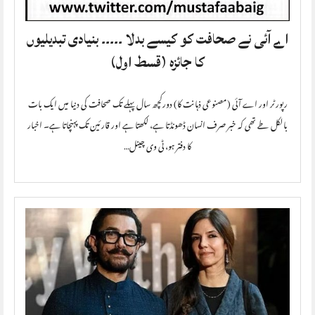
اے آئی نے صحافت کو کیسے بدلا ۔۔۔۔۔ بنیادی تبدیلیوں
کا جائزہ (قسط اول)
رپورٹر اور اے آئی (مصنوعی ذہانت کا) دورکچھ سال پہلے تک صحافت کی دنیا میں ایک بات
بالکل طے تھی کہ خبر صرف انسان ڈھونڈتا ہے، لکھتا ہے اور قارئین تک پہنچاتا ہے۔ اخبار
کا دفتر ہو، ٹی وی چینل…