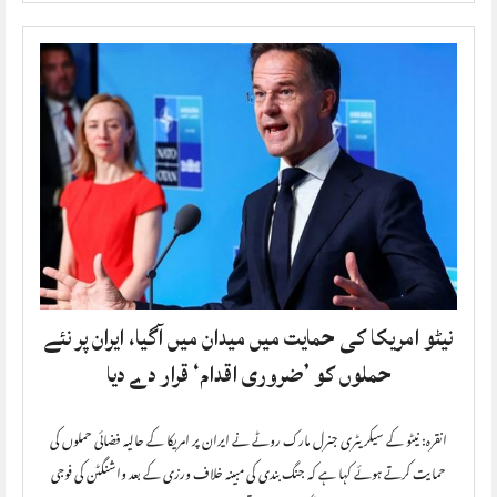
نیٹو امریکا کی حمایت میں میدان میں آگیا، ایران پر نئے
حملوں کو ’ضروری اقدام‘ قرار دے دیا
انقرہ: نیٹو کے سیکریٹری جنرل مارک روٹے نے ایران پر امریکا کے حالیہ فضائی حملوں کی
حمایت کرتے ہوئے کہا ہے کہ جنگ بندی کی مبینہ خلاف ورزی کے بعد واشنگٹن کی فوجی