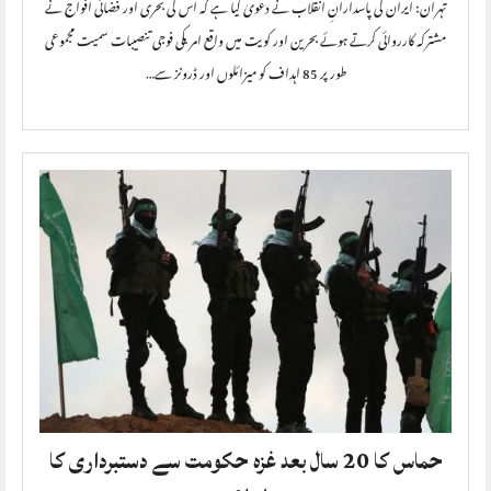
تہران: ایران کی پاسدارانِ انقلاب نے دعویٰ کیا ہے کہ اس کی بحری اور فضائی افواج نے
مشترکہ کارروائی کرتے ہوئے بحرین اور کویت میں واقع امریکی فوجی تنصیبات سمیت مجموعی
طور پر 85 اہداف کو میزائلوں اور ڈرونز سے…
حماس کا 20 سال بعد غزہ حکومت سے دستبرداری کا