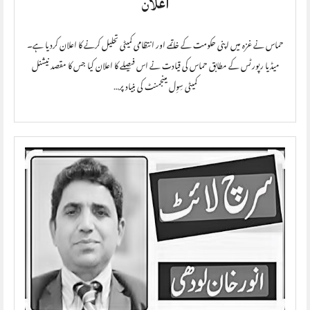
اعلان
حماس نے غزہ میں اپنی حکومت کے خاتمے اور انتظامی کمیٹی تحلیل کرنے کا اعلان کردیا ہے۔
میڈیا رپورٹس کے مطابق حماس کی قیادت نے اس فیصلے کا اعلان کیا جس کا مقصد نیشنل
کمیٹی سِوِل مینجمنٹ کی بنیاد پر…