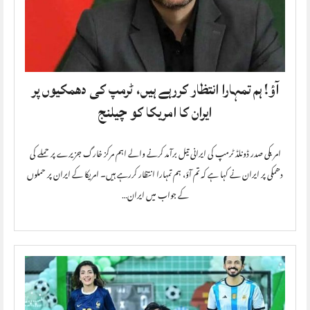
آؤ! ہم تمہارا انتظار کررہے ہیں، ٹرمپ کی دھمکیوں پر
ایران کا امریکا کو چیلنج
امریکی صدر ڈونلڈ ٹرمپ کی ایرانی تیل برآمد کرنے والے اہم مرکز خارگ جزیرے پر حملے کی
دھمکی پر ایران نے کہا ہے کہ تم آؤ، ہم تمہارا انتظار کررہے ہیں۔ امریکا کے ایران پر حملوں
کے جواب میں ایران…