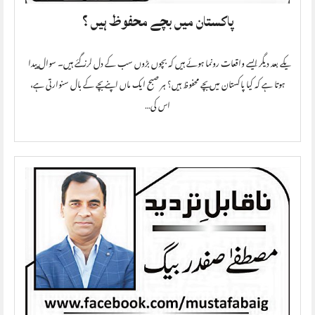
پاکستان میں بچے محفوظ ہیں ؟
یکے بعد دیگر ایسے واقعات رونما ہوئے ہیں کہ بچوں بڑوں سب کے دل لرز گئے ہیں۔ سوال پیدا
ہوتا ہے کہ کیا پاکستان میں بچے محفوظ ہیں؟ ہر صبح ایک ماں اپنے بچے کے بال سنوارتی ہے،
اس کی…