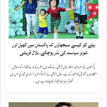
بیٹے کو کیسے سمجھاؤں کہ پاکستان میں کھیل اور
شوبز سیاست کی نذر ہوچکے، بلال قریشی
پاکستان کے معروف اداکار بلال قریشی نے ملک میں ابھرتے ہوئے فٹبالرز کو درپیش
مشکلات پر تشویش کا اظہار کیا ہے۔ بلال قریشی نے انسٹاگرام پر اسٹوری شیئر کی جس میں
لکھا کہ میرا بیٹا فٹبالر بننا چاہتا ہے، میں…