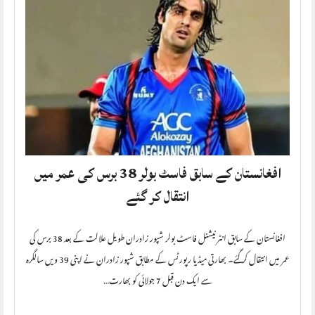
افغانستان کے سابق فاسٹ بولر 38 برس کی عمر میں
انتقال کر گئے
افغانستان کے سابق انٹرنیشنل فاسٹ بولر شپور زادران طویل علالت کے بعد 38 برس کی
عمر میں انتقال کر گئے۔ بھارتی میڈیا رپورٹس کے مطابق شپور زادران نے اپنی 39 ویں سالگرہ
سے ایک دن قبل 7 جولائی کو بھارت…