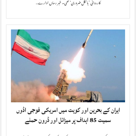
کارروائی ’بالکل ضروری‘ تھی۔ خبر رساں ادارے…
ایران کے بحرین اور کویت میں امریکی فوجی اڈوں
سمیت 85 اہداف پر میزائل اور ڈرون حملے