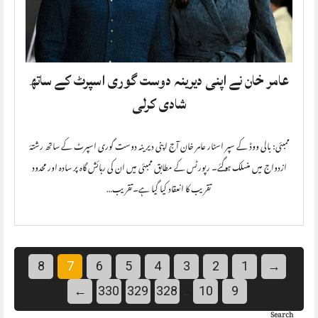
عامر خان نے اپنی دیرینہ دوست گوری اسپرٹ کے ساتھ
شادی کرلی
ممبئی: بالی ووڈ کے سپر اسٹار عامر خان آج اپنی دیرینہ دوست گوری اسپرٹ کے ساتھ رشتۂ
ازدواج میں منسلک ہوگئے۔ رپورٹس کے مطابق ممبئی میں ان کی رہائش گاہ پر سادہ اور محدود
تقریب کا انعقاد کیا گیا ہے۔تقریب…
8
7
6
5
4
3
2
1
→
…
←
330
329
328
10
9
Search